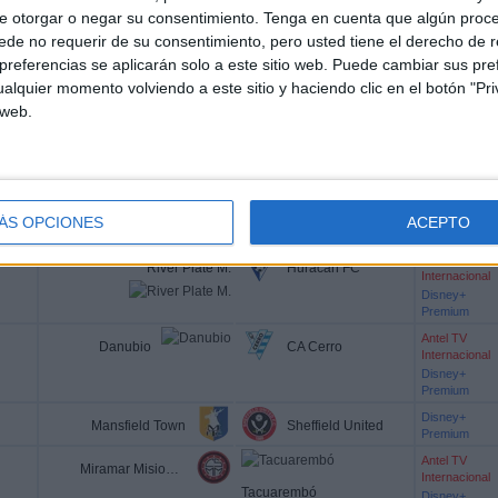
Premium
e otorgar o negar su consentimiento.
Tenga en cuenta que algún proc
Disney+
St. Pauli
de no requerir de su consentimiento, pero usted tiene el derecho de r
Premium
Greuther Fürth
referencias se aplicarán solo a este sitio web. Puede cambiar sus pref
FOX Sports
alquier momento volviendo a este sitio y haciendo clic en el botón "Pri
Disney+
Energie Cottbus
Hannover 96
Premium
 web.
Disney+
PEC Zwolle
Ajax
Premium
Disney+
Arsenal
Premium
ÁS OPCIONES
ACEPTO
Borussia Dortmund
ESPN
Antel TV
River Plate M.
Huracán FC
Internacional
Disney+
Premium
Antel TV
Danubio
CA Cerro
Internacional
Disney+
Premium
Disney+
Mansfield Town
Sheffield United
Premium
Antel TV
Miramar Misiones
Internacional
Tacuarembó
Disney+