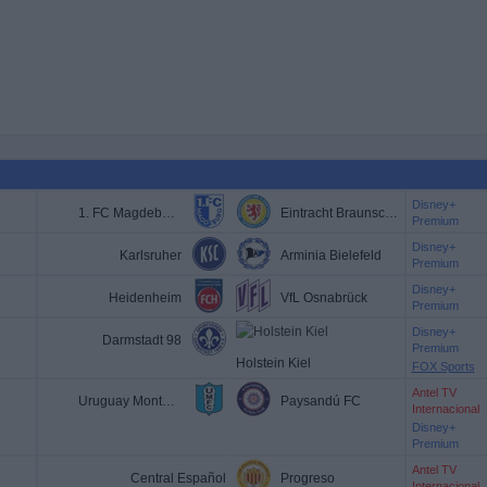
Disney+
1. FC Magdeburg
Eintracht Braunschweig
Premium
Disney+
Karlsruher
Arminia Bielefeld
Premium
Disney+
Heidenheim
VfL Osnabrück
Premium
Disney+
Darmstadt 98
Premium
Holstein Kiel
FOX Sports
Antel TV
Uruguay Montevideo
Paysandú FC
Internacional
Disney+
Premium
Antel TV
Central Español
Progreso
Internacional