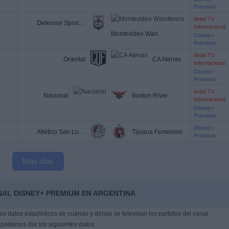
Premium
Antel TV
Defensor Sporting
Internacional
Montevideo Wanderers
Disney+
Premium
Antel TV
Oriental
CA Atenas
Internacional
Disney+
Premium
Antel TV
Nacional
Boston River
Internacional
Disney+
Premium
Disney+
Atlético San Luis Femenino
Tijuana Femenino
Premium
Más días
NAL DISNEY+ PREMIUM EN ARGENTINA
s datos estadísticos de cuándo y dónde se televisan los partidos del canal
 podemos dar los siguientes datos: