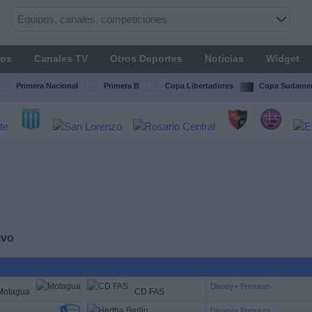
os
Canales TV
Otros Deportes
Noticias
Widget
Primera Nacional
Primera B
Copa Libertadores
Copa Sudamer
ivo
Disney+ Premium
Motagua
CD FAS
Disney+ Premium