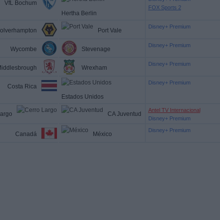
VfL Bochum
FOX Sports 2
Hertha Berlin
Disney+ Premium
olverhampton
Port Vale
Disney+ Premium
Wycombe
Stevenage
Disney+ Premium
iddlesbrough
Wrexham
Disney+ Premium
Costa Rica
Estados Unidos
Antel TV Internacional
Largo
CA Juventud
Disney+ Premium
Disney+ Premium
Canadá
México