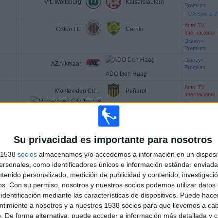
VfL Wolfsburg
Kaiserslautern
Premium
FOX Sports 2
Antel TV
Colón FC
Cerrito
Internacional
Disney+
Premium
Disney+
AZ Alkmaar
Premium
ADO Den Haag
Antel TV
Montevideo City Torque
Peñarol
Internacional
Disney+
Premium
Disney+
Venados
CD Tapatío
Premium
Su privacidad es importante para nosotros
s 1538
socios
almacenamos y/o accedemos a información en un disposit
sonales, como identificadores únicos e información estándar enviada 
Disney+
Sparta Rotterdam
Feyenoord
Premium
ntenido personalizado, medición de publicidad y contenido, investigaci
os.
Con su permiso, nosotros y nuestros socios podemos utilizar datos 
Disney+
Manchester City
At. Madrid
Premium
identificación mediante las características de dispositivos. Puede hacer
ESPN
ntimiento a nosotros y a nuestros 1538 socios para que llevemos a ca
Disney+
. De forma alternativa, puede acceder a información más detallada y 
Nürnberg
Dynamo Dresden