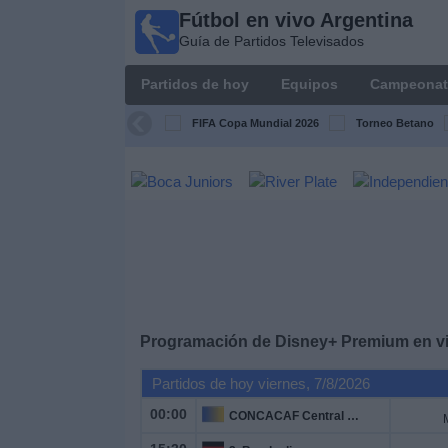
Fútbol en vivo Argentina
Fútbol en
Guía de Partidos Televisados
vivo
Argentina
Partidos de hoy
Equipos
Campeonat
Guía de
Partidos
FIFA Copa Mundial 2026
Torneo Betano
Televisados
Partidos
de
hoy
Equipos
Campeonatos
Programación de
Disney+ Premium
en v
Partidos de hoy viernes, 7/8/2026
Canales
TV
00:00
CONCACAF Central American Cup