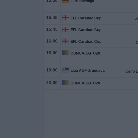
15:30
2. Bundesliga
Otros
Deportes
15:45
EFL Carabao Cup
W
Noticias
15:45
EFL Carabao Cup
16:00
EFL Carabao Cup
M
Widget
18:00
CONCACAF U20
19:00
Liga AUF Uruguaya
Cerro 
23:00
CONCACAF U20