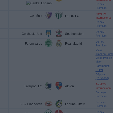
Disney+
Premium
Antel TV
CA Fénix
La Luz FC
Internacional
Disney+
Premium
Disney+
Colchester Utd
Southampton
Premium
Disney+
Ferencvaros
Real Madrid
Premium
DGO
Amazon Prim
Video (Ver en
vivo)
Paramount+
ESPN
DSports
(610/1610)
Antel TV
Liverpool FC
Albión
Internacional
Disney+
Premium
Disney+
PSV Eindhoven
Fortuna Sittard
Premium
Disney+