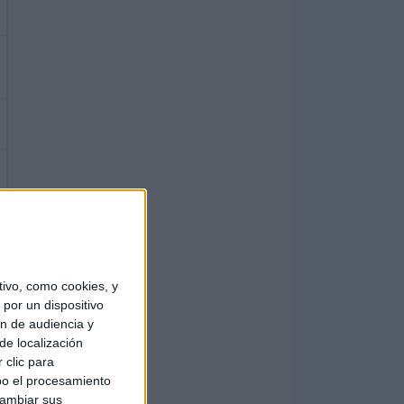
ivo, como cookies, y
por un dispositivo
ón de audiencia y
de localización
 clic para
bo el procesamiento
cambiar sus