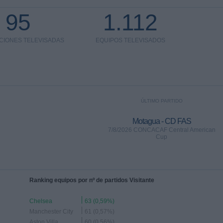
95
1.112
CIONES TELEVISADAS
EQUIPOS TELEVISADOS
ÚLTIMO PARTIDO
Motagua - CD FAS
7/8/2026 CONCACAF Central American
Cup
Ranking equipos por nº de partidos Visitante
Chelsea
63 (0,59%)
Manchester City
61 (0,57%)
Aston Villa
60 (0,56%)