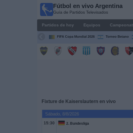
Fútbol en vivo Argentina
Fútbol en
Guía de Partidos Televisados
vivo
Argentina
Partidos de hoy
Equipos
Campeonat
Guía de
Partidos
FIFA Copa Mundial 2026
Torneo Betano
Televisados
Partidos
de
hoy
Equipos
Campeonatos
Fixture de
Kaiserslautern
en vivo
Sábado, 8/8/2026
Canales
TV
15:30
2. Bundesliga