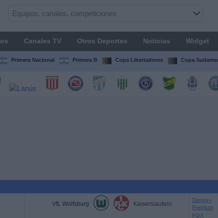
os
Canales TV
Otros Deportes
Noticias
Widget
Primera Nacional
Primera B
Copa Libertadores
Copa Sudamer
Disney+
VfL Wolfsburg
Kaiserslautern
Premium
FOX