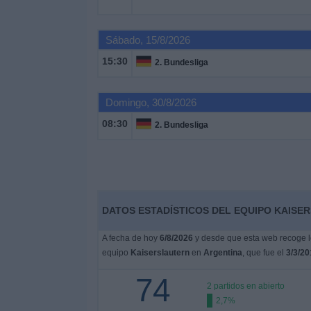
Otros
Deportes
Sábado, 15/8/2026
15:30
Noticias
2. Bundesliga
Widget
Domingo, 30/8/2026
08:30
2. Bundesliga
DATOS ESTADÍSTICOS DEL EQUIPO KAISE
A fecha de hoy
6/8/2026
y desde que esta web recoge lo
equipo
Kaiserslautern
en
Argentina
, que fue el
3/3/20
74
2 partidos en abierto
2,7%