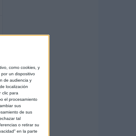
ivo, como cookies, y
por un dispositivo
ón de audiencia y
de localización
 clic para
bo el procesamiento
cambiar sus
esamiento de sus
echazar tal
erencias o retirar su
vacidad" en la parte