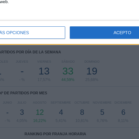
 web.
Copa de Alemania
12 (16,22%)
Amistoso
1 (1,35%)
Ver ranking completo
ÁS OPCIONES
ACEPTO
PARTIDOS POR DÍA DE LA SEMANA
OLES
JUEVES
VIERNES
SÁBADO
DOMINGO
1
-
13
33
19
5%
- %
17,57%
44,59%
25,68%
Nº DE PARTIDOS POR MES
JUNIO
JULIO
AGOSTO
SEPTIEMBRE
OCTUBRE
NOVIEMBRE
DICIEMBRE
-
3
12
4
8
5
6
- %
4,05%
16,22%
5,41%
10,81%
6,76%
8,11%
RANKING POR FRANJA HORARIA