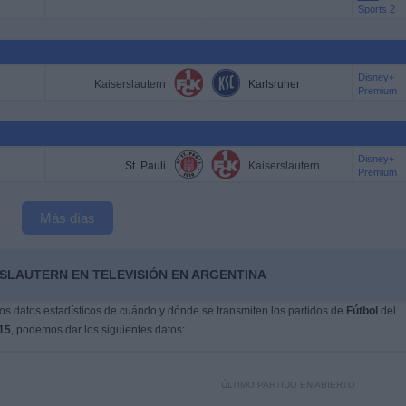
Sports 2
Disney+
Kaiserslautern
Karlsruher
Premium
Disney+
St. Pauli
Kaiserslautern
Premium
Más días
RSLAUTERN EN TELEVISIÓN EN ARGENTINA
s datos estadísticos de cuándo y dónde se transmiten los partidos de
Fútbol
del
15
, podemos dar los siguientes datos:
ÚLTIMO PARTIDO EN ABIERTO