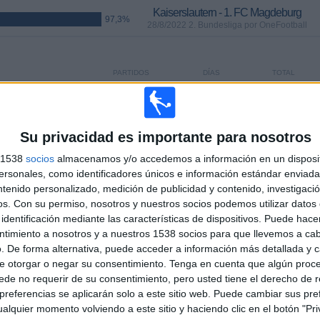
Kaiserslautern - 1. FC Magdeburg
97,3%
28/8/2022 2. Bundesliga por OneFootball
PARTIDOS
DÍAS
TOTAL
65
1438
10
CONSECUTIVOS
SIN PARTIDO
CANALES TV
DE PAGO
GRATUÍTO
Su privacidad es importante para nosotros
s 1538
socios
almacenamos y/o accedemos a información en un disposit
sonales, como identificadores únicos e información estándar enviada 
ntenido personalizado, medición de publicidad y contenido, investigaci
os.
Con su permiso, nosotros y nuestros socios podemos utilizar datos 
TOTAL
MÁXIMO
TOTAL
identificación mediante las características de dispositivos. Puede hacer
3
6
30
ntimiento a nosotros y a nuestros 1538 socios para que llevemos a ca
. De forma alternativa, puede acceder a información más detallada y 
COMPETICIONES
VS Hertha
RIVALES
Berlin
e otorgar o negar su consentimiento.
Tenga en cuenta que algún proc
de no requerir de su consentimiento, pero usted tiene el derecho de r
RANKING POR COMPETICIONES
referencias se aplicarán solo a este sitio web. Puede cambiar sus pref
alquier momento volviendo a este sitio y haciendo clic en el botón "Pri
2. Bundesliga
61 (82,43%)