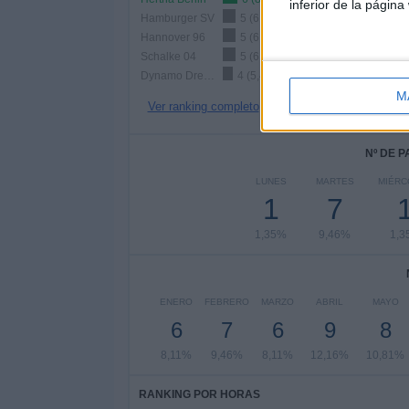
inferior de la página
Hamburger SV
5 (6,76%)
Hannover 96
5 (6,76%)
Schalke 04
5 (6,76%)
Dynamo Dresden
4 (5,41%)
M
Ver ranking completo
Nº DE 
LUNES
MARTES
MIÉRC
1
7
1,35%
9,46%
1,3
ENERO
FEBRERO
MARZO
ABRIL
MAYO
6
7
6
9
8
8,11%
9,46%
8,11%
12,16%
10,81%
RANKING POR HORAS