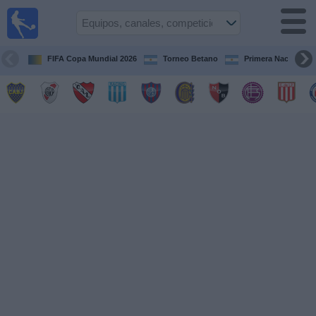
Fútbol en
vivo
Argentina
FIFA Copa Mundial 2026
Torneo Betano
Primera Nacional
Guía de
Partidos
Televisados
Partidos
de
hoy
Equipos
Campeonatos
Canales
TV