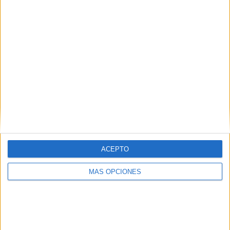
TOTAL
MÁXIMO
TOTAL
11
25
69
COMPETICIONES
VS Rosario
RIVALES
Central
RANKING POR EQUIPOS
Rosario Central
25 (5,38%)
Unión Santa Fe
20 (4,3%)
Defensa y Justicia
19 (4,09%)
Boca Juniors
19 (4,09%)
Racing Avellaneda
18 (3,87%)
ACEPTO
Ver ranking completo
MÁS OPCIONES
RANKING POR COMPETICIONES
Torneo Betano
327 (70,32%)
Copa de la Liga Profesional
66 (14,19%)
Copa Argentina
24 (5,16%)