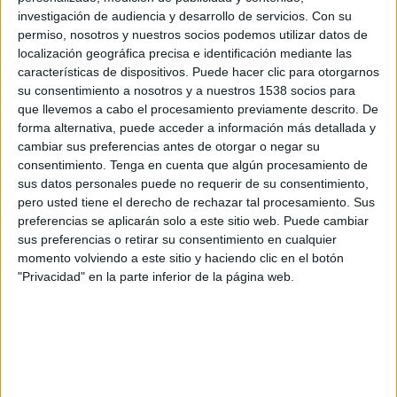
investigación de audiencia y desarrollo de servicios.
Con su
19:00
Torneo Betano
permiso, nosotros y nuestros socios podemos utilizar datos de
Torneo Clausura
localización geográfica precisa e identificación mediante las
características de dispositivos. Puede hacer clic para otorgarnos
Newell's Old Boys
su consentimiento a nosotros y a nuestros 1538 socios para
Deportivo Riestra
que llevemos a cabo el procesamiento previamente descrito. De
forma alternativa, puede acceder a información más detallada y
TNT Sports Premium
cambiar sus preferencias antes de otorgar o negar su
TNT Sports en HBO MAX (Suscripción Pack fútbol)
consentimiento.
Tenga en cuenta que algún procesamiento de
sus datos personales puede no requerir de su consentimiento,
Sábado, 22/8/2026
pero usted tiene el derecho de rechazar tal procesamiento. Sus
preferencias se aplicarán solo a este sitio web. Puede cambiar
21:00
Torneo Betano
sus preferencias o retirar su consentimiento en cualquier
Torneo Clausura
momento volviendo a este sitio y haciendo clic en el botón
"Privacidad" en la parte inferior de la página web.
Newell's Old Boys
Banfield
TNT Sports Premium
TNT Sports en HBO MAX (Suscripción Pack fútbol)
Más días