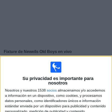
Otros
Deportes
Noticias
Widget
Fixture de
Newells Old Boys
en vivo
Domingo, 9/8/2026
17:45
Torneo Betano
Torneo Clausura
Su privacidad es importante para
nosotros
Defensa y Justicia
Nosotros y nuestros 1538
socios
almacenamos y/o accedemos
Newell's Old Boys
a información en un dispositivo, como cookies, y procesamos
ESPN Premium
datos personales, como identificadores únicos e información
estándar enviada por un dispositivo para publicidad y contenido
personalizado, medición de publicidad y contenido,
Sábado, 15/8/2026