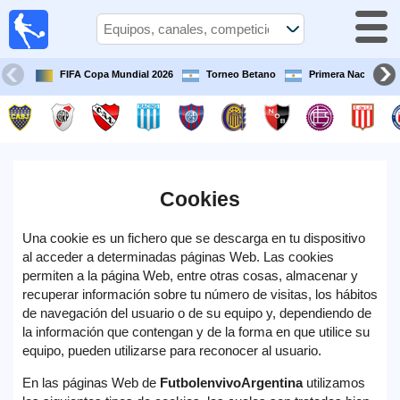
Fútbol en
vivo
Argentina
FIFA Copa Mundial 2026
Torneo Betano
Primera Nacional
Guía de
Partidos
Televisados
Partidos
de
Cookies
hoy
Una cookie es un fichero que se descarga en tu dispositivo
Equipos
al acceder a determinadas páginas Web. Las cookies
permiten a la página Web, entre otras cosas, almacenar y
recuperar información sobre tu número de visitas, los hábitos
Campeonatos
de navegación del usuario o de su equipo y, dependiendo de
la información que contengan y de la forma en que utilice su
Canales
equipo, pueden utilizarse para reconocer al usuario.
TV
En las páginas Web de
FutbolenvivoArgentina
utilizamos