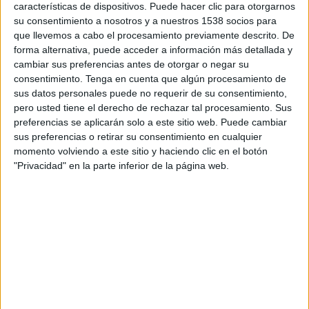
características de dispositivos. Puede hacer clic para otorgarnos
TELEVISIÓN EN ARGENTINA
su consentimiento a nosotros y a nuestros 1538 socios para
que llevemos a cabo el procesamiento previamente descrito. De
A fecha de hoy
8/8/2026
y desde que esta web recoge los datos
forma alternativa, puede acceder a información más detallada y
estadísticos de cuándo y dónde se transmiten los partidos de
Fútbol
del
cambiar sus preferencias antes de otorgar o negar su
equipo
At. Madrid
en
Argentina
, que fue el
22/8/2014
, podemos dar los
consentimiento.
Tenga en cuenta que algún procesamiento de
siguientes datos:
sus datos personales puede no requerir de su consentimiento,
558
pero usted tiene el derecho de rechazar tal procesamiento. Sus
preferencias se aplicarán solo a este sitio web. Puede cambiar
sus preferencias o retirar su consentimiento en cualquier
PARTIDOS TELEVISADOS
momento volviendo a este sitio y haciendo clic en el botón
5 partidos en abierto
"Privacidad" en la parte inferior de la página web.
0,9%
553 partidos de pago
99,1%
ÚLTIMO PARTIDO EN ABIERTO
At. Madrid - Botafogo
23/6/2025 FIFA Copa Mundial de Clubes por DSports, DGO, Telefe, Mi
Telefe App, Mitelefe.com, Disney+ Premium, DAZN, DAZN App Gratis
RANKING POR CANALES