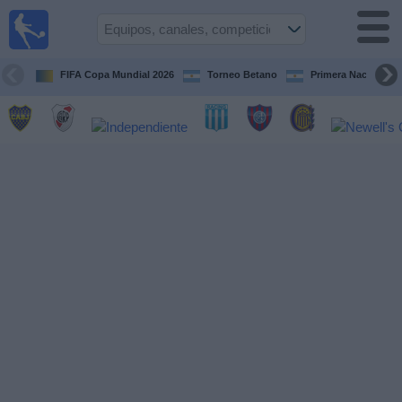
Fútbol en
vivo
Argentina
FIFA Copa Mundial 2026
Torneo Betano
Primera Nacional
Guía de
Partidos
Televisados
Partidos
de
hoy
Equipos
Campeonatos
Canales
TV