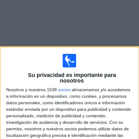
Otros
Deportes
Noticias
Widget
Fixture de
At. Madrid
en vivo
Su privacidad es importante para
Mañana domingo, 9/8/2026
nosotros
08:00
Amistoso
Nosotros y nuestros 1538
socios
almacenamos y/o accedemos
a información en un dispositivo, como cookies, y procesamos
Manchester City
datos personales, como identificadores únicos e información
At. Madrid
estándar enviada por un dispositivo para publicidad y contenido
personalizado, medición de publicidad y contenido,
Disney+ Premium
ESPN
investigación de audiencia y desarrollo de servicios.
Con su
permiso, nosotros y nuestros socios podemos utilizar datos de
localización geográfica precisa e identificación mediante las
DATOS ESTADÍSTICOS DEL EQUIPO AT. MADRID EN