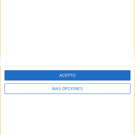
TOTAL
MÁXIMO
TOTAL
22
12
68
COMPETICIONES
VS Francia
RIVALES
RANKING POR EQUIPOS
Francia
12 (5,69%)
España
12 (5,69%)
Alemania
12 (5,69%)
Croacia
9 (4,27%)
Suiza
9 (4,27%)
ACEPTO
Ver ranking completo
MÁS OPCIONES
RANKING POR COMPETICIONES
FIFA Copa Mundial 2026
37 (17,54%)
Eurocopa 2028
33 (15,64%)
UEFA Nations League
28 (13,27%)
Amistoso
23 (10,9%)
Europeo Sub-21
17 (8,06%)