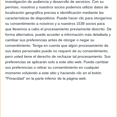
investigación de audiencia y desarrollo de servicios.
Con su
permiso, nosotros y nuestros socios podemos utilizar datos de
15:45
UEFA Nations League
localización geográfica precisa e identificación mediante las
Fase de grupos
características de dispositivos. Puede hacer clic para otorgarnos
su consentimiento a nosotros y a nuestros 1538 socios para
Noruega
que llevemos a cabo el procesamiento previamente descrito. De
Portugal
forma alternativa, puede acceder a información más detallada y
Canal por confirmar
cambiar sus preferencias antes de otorgar o negar su
consentimiento.
Tenga en cuenta que algún procesamiento de
sus datos personales puede no requerir de su consentimiento,
Jueves, 1/10/2026
pero usted tiene el derecho de rechazar tal procesamiento. Sus
15:45
UEFA Nations League
preferencias se aplicarán solo a este sitio web. Puede cambiar
Fase de grupos
sus preferencias o retirar su consentimiento en cualquier
momento volviendo a este sitio y haciendo clic en el botón
Dinamarca
"Privacidad" en la parte inferior de la página web.
Portugal
Canal por confirmar
Más días