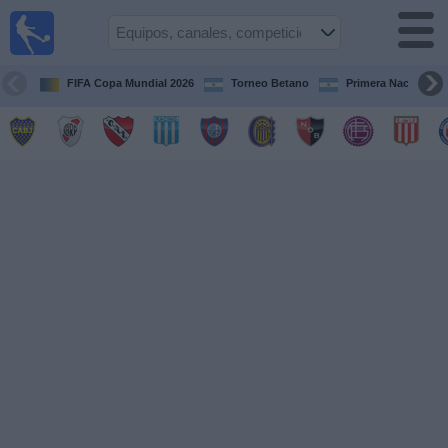
Fútbol en
vivo
Argentina
FIFA Copa Mundial 2026
Torneo Betano
Primera Nacional
Guía de
Partidos
Televisados
Partidos
de
hoy
Equipos
Campeonatos
Canales
TV