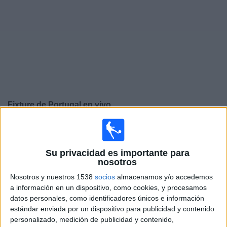
Otros
Deportes
Noticias
Widget
Fixture de
Portugal
en vivo
Jueves, 24/9/2026
15:45
UEFA Nations League
Su privacidad es importante para
Fase de grupos
nosotros
Portugal
Nosotros y nuestros 1538
socios
almacenamos y/o accedemos
Gales
a información en un dispositivo, como cookies, y procesamos
datos personales, como identificadores únicos e información
Canal por confirmar
estándar enviada por un dispositivo para publicidad y contenido
personalizado, medición de publicidad y contenido,
Domingo, 27/9/2026