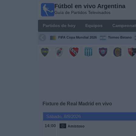
Fútbol en vivo Argentina
Fútbol en
Guía de Partidos Televisados
vivo
Argentina
Partidos de hoy
Equipos
Campeonat
Guía de
Partidos
FIFA Copa Mundial 2026
Torneo Betano
Televisados
Partidos
de
hoy
Equipos
Campeonatos
Fixture de
Real Madrid
en vivo
Sábado, 8/8/2026
Canales
TV
14:00
Amistoso