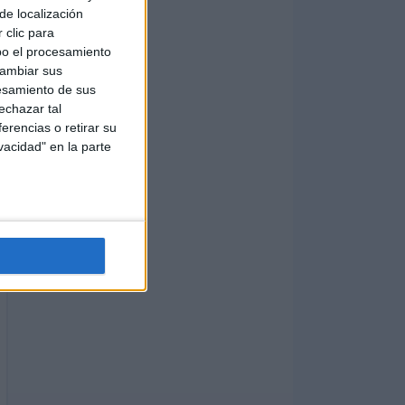
de localización
 clic para
bo el procesamiento
cambiar sus
esamiento de sus
echazar tal
erencias o retirar su
vacidad" en la parte