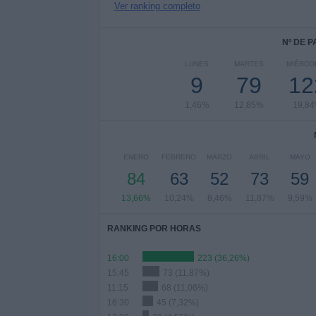
Ver ranking completo
Nº DE 
LUNES
MARTES
MIÉRCO
9
79
12
1,46%
12,85%
19,8
ENERO
FEBRERO
MARZO
ABRIL
MAYO
84
63
52
73
59
13,66%
10,24%
8,46%
11,87%
9,59%
RANKING POR HORAS
16:00
223 (36,26%)
15:45
73 (11,87%)
11:15
68 (11,06%)
16:30
45 (7,32%)