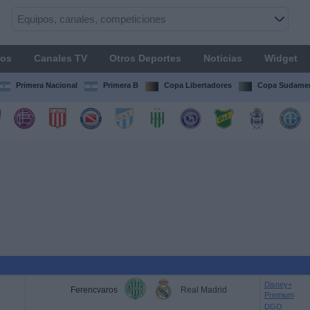
os
Canales TV
Otros Deportes
Noticias
Widget
Primera Nacional
Primera B
Copa Libertadores
Copa Sudamer
Disney+
Ferencvaros
Real Madrid
Premium
DGO