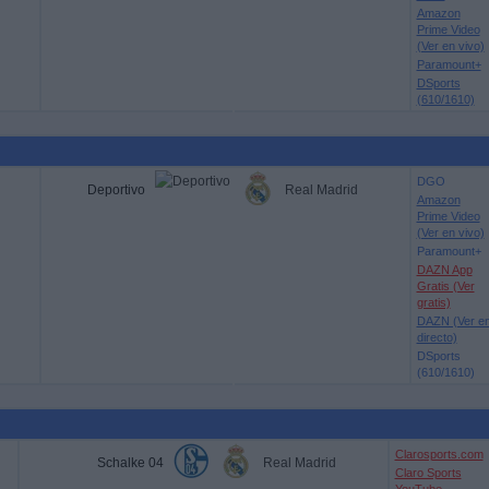
Amazon
Prime Video
(Ver en vivo)
Paramount+
DSports
(610/1610)
DGO
Deportivo
Real Madrid
Amazon
Prime Video
(Ver en vivo)
Paramount+
DAZN App
Gratis (Ver
gratis)
DAZN (Ver e
directo)
DSports
(610/1610)
Clarosports.com
Schalke 04
Real Madrid
Claro Sports