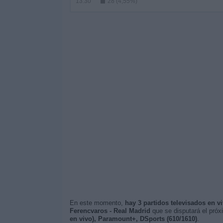
13:30
28 (4,55%)
En este momento,
hay 3 partidos televisados en v
Ferencvaros - Real Madrid
que se disputará el pró
en vivo), Paramount+, DSports (610/1610)
.