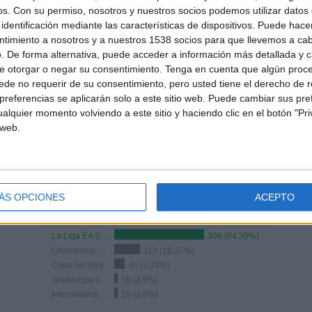
os.
Con su permiso, nosotros y nuestros socios podemos utilizar datos 
0
3
41
identificación mediante las características de dispositivos. Puede hacer
ntimiento a nosotros y a nuestros 1538 socios para que llevemos a ca
CONSECUTIVOS
SIN PARTIDO
CANALES TV
DE PAGO
GRATUÍTO
. De forma alternativa, puede acceder a información más detallada y 
e otorgar o negar su consentimiento.
Tenga en cuenta que algún proc
de no requerir de su consentimiento, pero usted tiene el derecho de r
referencias se aplicarán solo a este sitio web. Puede cambiar sus pref
alquier momento volviendo a este sitio y haciendo clic en el botón "Pri
 web.
TOTAL
MÁXIMO
TOTAL
9
38
91
COMPETICIONES
VS At. Madrid
RIVALES
ÁS OPCIONES
ACEPTO
RANKING POR COMPETICIONES
La Liga EA Sports
396 (64,39%)
Champions League
113 (18,37%)
Copa del Rey
45 (7,32%)
Supercopa de España
16 (2,6%)
International Champions Cup
16 (2,6%)