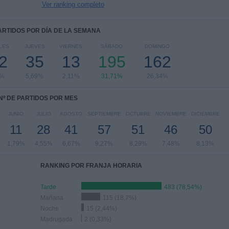
Ver ranking completo
PARTIDOS POR DÍA DE LA SEMANA
LES
JUEVES
VIERNES
SÁBADO
DOMINGO
2
35
13
195
162
4%
5,69%
2,11%
31,71%
26,34%
Nº DE PARTIDOS POR MES
JUNIO
JULIO
AGOSTO
SEPTIEMBRE
OCTUBRE
NOVIEMBRE
DICIEMBRE
11
28
41
57
51
46
50
1,79%
4,55%
6,67%
9,27%
8,29%
7,48%
8,13%
RANKING POR FRANJA HORARIA
Tarde
483 (78,54%)
Mañana
115 (18,7%)
Noche
15 (2,44%)
Madrugada
2 (0,33%)