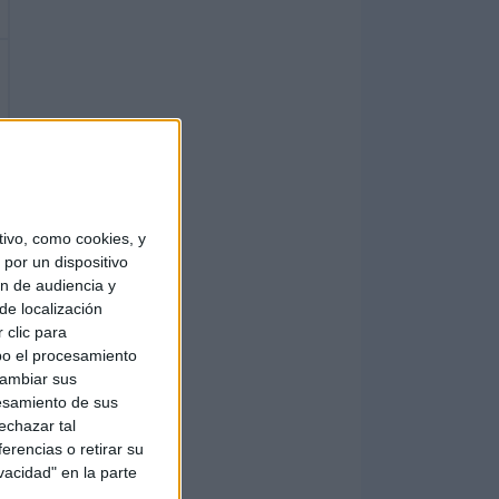
ivo, como cookies, y
por un dispositivo
ón de audiencia y
de localización
 clic para
bo el procesamiento
cambiar sus
esamiento de sus
echazar tal
erencias o retirar su
vacidad" en la parte