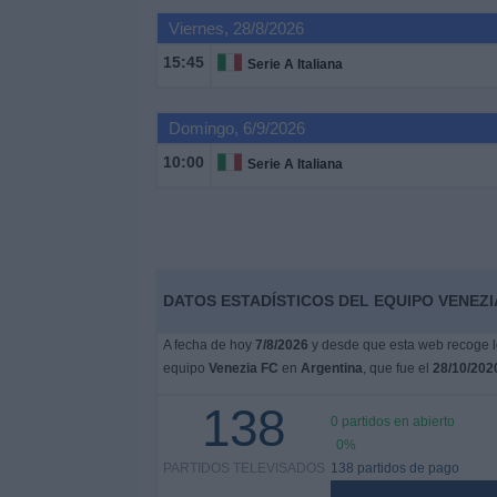
Otros
Viernes, 28/8/2026
Deportes
15:45
Serie A Italiana
Noticias
Domingo, 6/9/2026
Widget
10:00
Serie A Italiana
DATOS ESTADÍSTICOS DEL EQUIPO VENEZI
A fecha de hoy
7/8/2026
y desde que esta web recoge lo
equipo
Venezia FC
en
Argentina
, que fue el
28/10/202
138
0 partidos en abierto
0%
PARTIDOS TELEVISADOS
138 partidos de pago