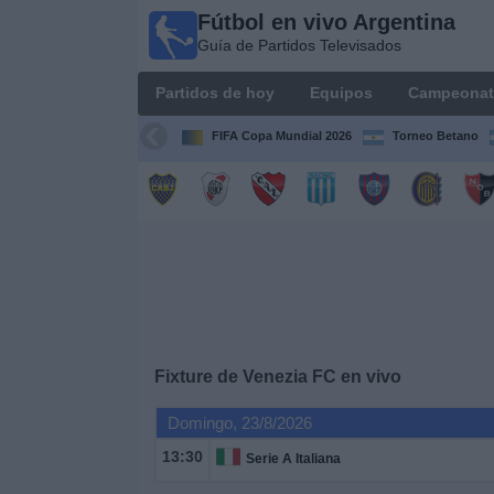
Fútbol en vivo Argentina
Fútbol en
Guía de Partidos Televisados
vivo
Argentina
Partidos de hoy
Equipos
Campeonat
Guía de
Partidos
FIFA Copa Mundial 2026
Torneo Betano
Televisados
Partidos
de
hoy
Equipos
Campeonatos
Fixture de
Venezia FC
en vivo
Domingo, 23/8/2026
Canales
TV
13:30
Serie A Italiana