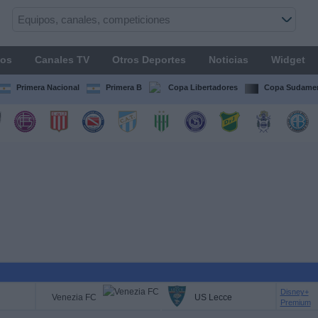
os
Canales TV
Otros Deportes
Noticias
Widget
Primera Nacional
Primera B
Copa Libertadores
Copa Sudamer
Disney+
Venezia FC
US Lecce
Premium