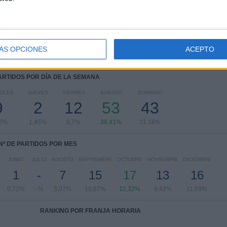
Serie B Italiana
57 (41,3%)
Coppa Italia
5 (3,62%)
Ver ranking completo
ÁS OPCIONES
ACEPTO
PARTIDOS POR DÍA DE LA SEMANA
COLES
JUEVES
VIERNES
SÁBADO
DOMINGO
9
2
12
53
43
52%
1,45%
8,7%
38,41%
31,16%
Nº DE PARTIDOS POR MES
JUNIO
JULIO
AGOSTO
SEPTIEMBRE
OCTUBRE
NOVIEMBRE
DICIEMBRE
1
-
7
15
17
13
16
0,72%
- %
5,07%
10,87%
12,32%
9,42%
11,59%
RANKING POR FRANJA HORARIA