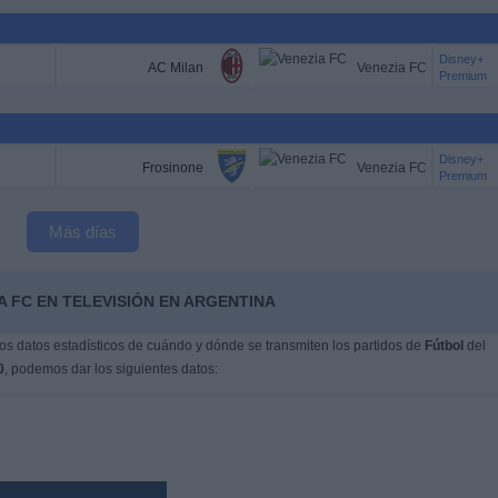
Disney+
AC Milan
Venezia FC
Premium
Disney+
Frosinone
Venezia FC
Premium
Más días
A FC EN TELEVISIÓN EN ARGENTINA
s datos estadísticos de cuándo y dónde se transmiten los partidos de
Fútbol
del
0
, podemos dar los siguientes datos: