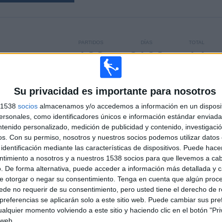
PARTIDOS
DÍAS
TOTAL
138
2108
14
CONSECUTIVOS
SIN PARTIDO
CANALES TV
DE PAGO
GRATUÍTO
Su privacidad es importante para nosotros
s 1538
socios
almacenamos y/o accedemos a información en un disposit
sonales, como identificadores únicos e información estándar enviada 
ntenido personalizado, medición de publicidad y contenido, investigaci
os.
Con su permiso, nosotros y nuestros socios podemos utilizar datos 
TOTAL
MÁXIMO
TOTAL
3
6
45
identificación mediante las características de dispositivos. Puede hacer
ntimiento a nosotros y a nuestros 1538 socios para que llevemos a ca
COMPETICIONES
VS Hellas
RIVALES
. De forma alternativa, puede acceder a información más detallada y 
Verona
e otorgar o negar su consentimiento.
Tenga en cuenta que algún proc
de no requerir de su consentimiento, pero usted tiene el derecho de r
RANKING POR COMPETICIONES
referencias se aplicarán solo a este sitio web. Puede cambiar sus pref
alquier momento volviendo a este sitio y haciendo clic en el botón "Pri
Serie A Italiana
76 (55,07%)
 web.