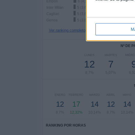
Empoli
6 (4,35%)
Inter Milan
5 (3,62%)
Cagliari
5 (3,62%)
Genoa
5 (3,62%)
M
Ver ranking completo
Nº DE 
LUNES
MARTES
MIÉR
12
7
8,7%
5,07%
6,
ENERO
FEBRERO
MARZO
ABRIL
MAYO
12
17
14
12
14
8,7%
12,32%
10,14%
8,7%
10,14%
RANKING POR HORAS