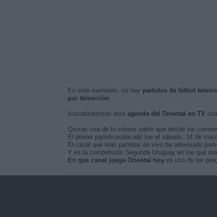
En este momento, no hay
partidos de fútbol televi
por televisión
.
Actualizaremos está
agenda del Oriental en TV
cua
Quizás sea de tu interés saber que desde los comie
El primer partido publicado fue el sábado, 14 de marz
El canal que más partidos en vivo ha televisado part
Y es la competición Segunda Uruguay en las que más 
En que canal juega Oriental hoy
es una de las preg