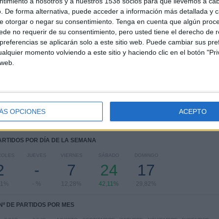
1
6
21
ntimiento a nosotros y a nuestros 1538 socios para que llevemos a ca
. De forma alternativa, puede acceder a información más detallada y 
COMPETICIONES
VS La Luz FC
RIVALES
e otorgar o negar su consentimiento.
Tenga en cuenta que algún proc
de no requerir de su consentimiento, pero usted tiene el derecho de r
RANKING POR COMPETICIONES
referencias se aplicarán solo a este sitio web. Puede cambiar sus pref
alquier momento volviendo a este sitio y haciendo clic en el botón "Pri
Segunda Uruguay
57 (100%)
 web.
Ver ranking completo
ÁS OPCIONES
ACEPTO
PARTIDOS POR DÍA DE LA SEMANA
COLES
JUEVES
VIERNES
SÁBADO
DOMINGO
2
-
7
24
17
51%
- %
12,28%
42,11%
29,82%
Nº DE PARTIDOS POR MES