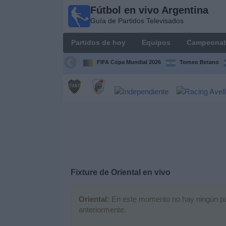
Fútbol en vivo Argentina
Fútbol en
Guía de Partidos Televisados
vivo
Argentina
Partidos de hoy
Equipos
Campeonat
Guía de
Partidos
FIFA Copa Mundial 2026
Torneo Betano
Televisados
Partidos
de
hoy
Equipos
Campeonatos
Fixture de
Oriental
en vivo
Canales
Oriental:
En este momento no hay ningún part
TV
anteriormente.