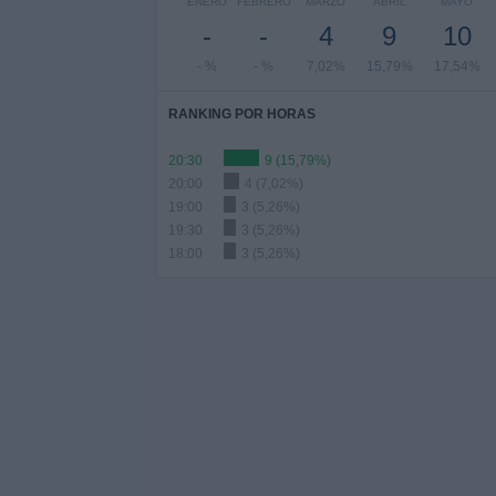
ENERO
FEBRERO
MARZO
ABRIL
MAYO
-
-
4
9
10
- %
- %
7,02%
15,79%
17,54%
RANKING POR HORAS
20:30
9 (15,79%)
20:00
4 (7,02%)
19:00
3 (5,26%)
19:30
3 (5,26%)
18:00
3 (5,26%)