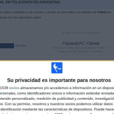
AL EN TELEVISIÓN EN ARGENTINA
s datos estadísticos de cuándo y dónde se transmiten los partidos de
Fútbol
del
emos dar los siguientes datos:
ÚLTIMO PARTIDO EN ABIERTO
Paysandú FC - Oriental
68,42%
3/8/2026 Segunda Uruguay por Antel TV
Internacional, Disney+ Premium
PARTIDOS
DÍAS
TOTAL
2%)
0
1
3
Su privacidad es importante para nosotros
CONSECUTIVOS
SIN PARTIDO
CANALES TV
DE PAGO
GRATUÍTO
s 1538
socios
almacenamos y/o accedemos a información en un disposit
sonales, como identificadores únicos e información estándar enviada 
ntenido personalizado, medición de publicidad y contenido, investigaci
os.
Con su permiso, nosotros y nuestros socios podemos utilizar datos 
TOTAL
MÁXIMO
TOTAL
identificación mediante las características de dispositivos. Puede hacer