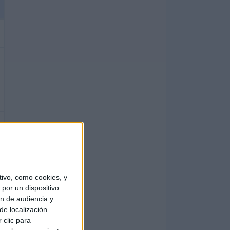
ivo, como cookies, y
por un dispositivo
ón de audiencia y
de localización
 clic para