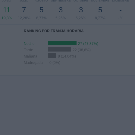
JUNIO
JULIO
AGOSTO
SEPTIEMBRE
OCTUBRE
NOVIEMBRE
DICIEMBRE
11
7
5
3
3
5
-
19,3%
12,28%
8,77%
5,26%
5,26%
8,77%
- %
RANKING POR FRANJA HORARIA
Noche
27 (47,37%)
Tarde
22 (38,6%)
Mañana
8 (14,04%)
Madrugada
0 (0%)