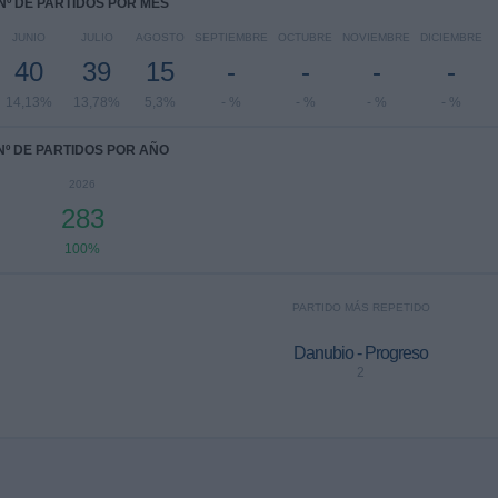
Nº DE PARTIDOS POR MES
JUNIO
JULIO
AGOSTO
SEPTIEMBRE
OCTUBRE
NOVIEMBRE
DICIEMBRE
40
39
15
-
-
-
-
14,13%
13,78%
5,3%
- %
- %
- %
- %
Nº DE PARTIDOS POR AÑO
2026
283
100%
PARTIDO MÁS REPETIDO
Danubio - Progreso
2