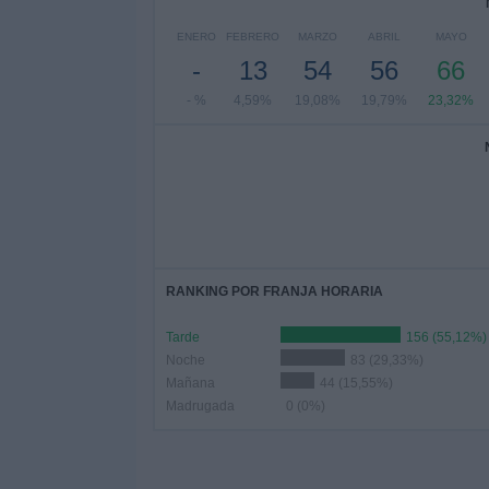
ENERO
FEBRERO
MARZO
ABRIL
MAYO
-
13
54
56
66
- %
4,59%
19,08%
19,79%
23,32%
RANKING POR FRANJA HORARIA
Tarde
156 (55,12%)
Noche
83 (29,33%)
Mañana
44 (15,55%)
Madrugada
0 (0%)