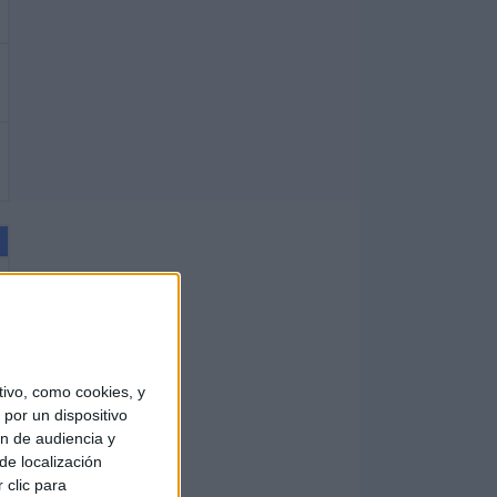
ivo, como cookies, y
por un dispositivo
ón de audiencia y
de localización
 clic para