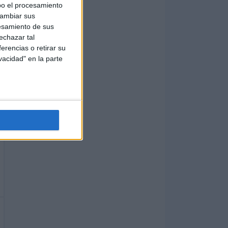
bo el procesamiento
cambiar sus
esamiento de sus
echazar tal
erencias o retirar su
vacidad" en la parte