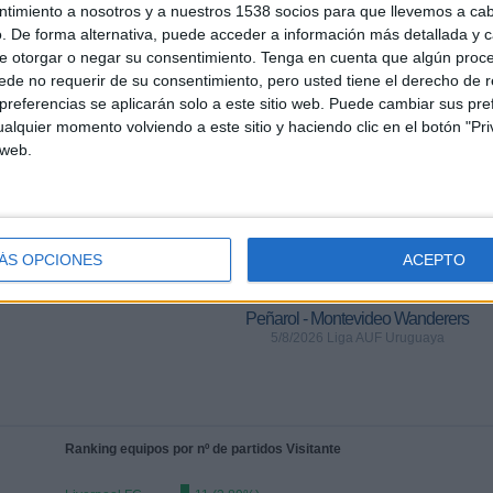
ntimiento a nosotros y a nuestros 1538 socios para que llevemos a ca
s datos estadísticos de cuándo y dónde se televisan los partidos del canal
Antel
. De forma alternativa, puede acceder a información más detallada y 
podemos dar los siguientes datos:
e otorgar o negar su consentimiento.
Tenga en cuenta que algún proc
de no requerir de su consentimiento, pero usted tiene el derecho de r
4
37
referencias se aplicarán solo a este sitio web. Puede cambiar sus pref
alquier momento volviendo a este sitio y haciendo clic en el botón "Pri
CIONES TELEVISADAS
EQUIPOS TELEVISADOS
 web.
ÁS OPCIONES
ACEPTO
ÚLTIMO PARTIDO
Peñarol - Montevideo Wanderers
5/8/2026 Liga AUF Uruguaya
Ranking equipos por nº de partidos Visitante