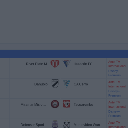
Antel TV
River Plate M.
Huracán FC
Internacional
Disney+
Premium
Antel TV
Danubio
CA Cerro
Internacional
Disney+
Premium
Antel TV
Miramar Misiones
Tacuarembó
Internacional
Disney+
Premium
Antel TV
Defensor Sporting
Montevideo Wanderers
Internacional