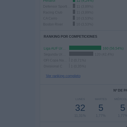
Peñarol
12 (4,24%)
Defensor Sporting
11 (3,89%)
Racing Club
11 (3,89%)
CA Cerro
10 (3,53%)
Boston River
10 (3,53%)
RANKING POR COMPETICIONES
Liga AUF Uruguaya
160 (56,54%)
Segunda Uruguay
120 (42,4%)
OFI Copa Nacional Clubes
2 (0,71%)
Divisional C
1 (0,35%)
Ver ranking completo
Nº DE 
LUNES
MARTES
MIÉRCO
32
5
5
11,31%
1,77%
1,77