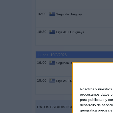
16:00
Segunda Uruguay
18:30
Liga AUF Uruguaya
Lunes, 10/8/2026
16:00
Segunda Uruguay
19:00
Liga AUF Uruguaya
Nosotros y nuestro
procesamos datos per
para publicidad y co
desarrollo de servici
DATOS ESTADÍSTICOS DE FÚTBOL DEL CA
geográfica precisa e 