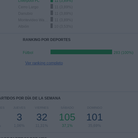
Liverpool FC
11 (3,89%)
Cerro Largo
11 (3,89%)
Danubio
11 (3,89%)
Montevideo Wanderers
11 (3,89%)
Albión
10 (3,53%)
RANKING POR DEPORTES
Fútbol
283 (100%)
Ver ranking completo
PARTIDOS POR DÍA DE LA SEMANA
LES
JUEVES
VIERNES
SÁBADO
DOMINGO
3
32
105
101
%
1,06%
11,31%
37,1%
35,69%