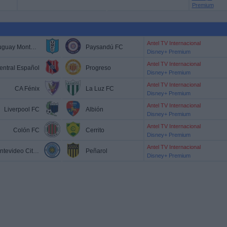
Premium
Antel TV Internacional
Uruguay Montevideo
Paysandú FC
Disney+ Premium
Antel TV Internacional
entral Español
Progreso
Disney+ Premium
Antel TV Internacional
CA Fénix
La Luz FC
Disney+ Premium
Antel TV Internacional
Liverpool FC
Albión
Disney+ Premium
Antel TV Internacional
Colón FC
Cerrito
Disney+ Premium
Antel TV Internacional
Montevideo City Torque
Peñarol
Disney+ Premium