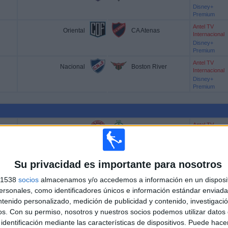
Disney+
Premium
Antel TV
Oriental
CA Atenas
Internacional
Disney+
Premium
Antel TV
Nacional
Boston River
Internacional
Disney+
Premium
Antel TV
CA Rentistas
Plaza Colonia
Internacional
Disney+
Premium
Antel TV
Su privacidad es importante para nosotros
Deportivo Maldonado
Racing Club
Internacional
Disney+
s 1538
socios
almacenamos y/o accedemos a información en un disposit
Premium
sonales, como identificadores únicos e información estándar enviada 
ntenido personalizado, medición de publicidad y contenido, investigaci
os.
Con su permiso, nosotros y nuestros socios podemos utilizar datos 
NAL ANTEL TV INTERNACIONAL EN ARGENTINA
identificación mediante las características de dispositivos. Puede hacer