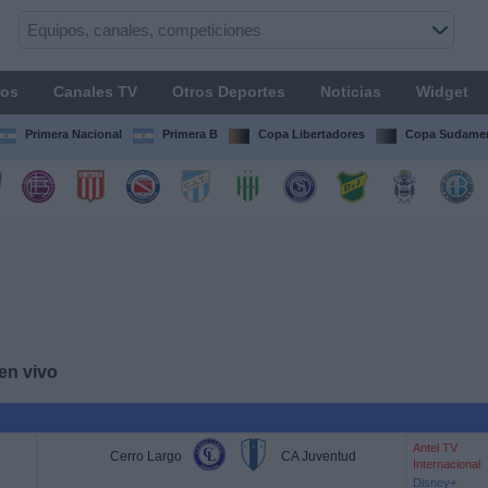
os
Canales TV
Otros Deportes
Noticias
Widget
Primera Nacional
Primera B
Copa Libertadores
Copa Sudamer
en vivo
Antel TV
Cerro Largo
CA Juventud
Internacional
Disney+