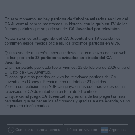
En este momento, no hay
partidos de fútbol televisados en vivo del
CA Juventud
pero te mostramos un historial con la
guía en TV
de los
últimos partidos que se pudo ver del
CA Juventud por televisión
.
Actualizaremos está
agenda del CA Juventud en TV
cuando nos
confirmen desde medios oficiales, los próximos
partidos en vivo
.
Quizás sea de tu interés saber que desde los comienzos de esta web,
se han publicado
33 partidos televisados en directo del CA
Juventud
.
El primer partido publicado fue el viernes, 13 de febrero de 2026 entre el
U. Católica - CA Juventud.
El canal que más partidos en vivo ha televisado partidos del CA
Juventud es Disney+ Premium con un total de 29 partidos.
Y es la competición Liga AUF Uruguaya en las que más veces se ha
televisado el CA Juventud con un total de 21 partidos.
En que canal juega CA Juventud hoy
es una de las preguntas más
habituales que se hacen los aficionados y gracias a esta Agenda, ya no
se perderá ningún partido.
Cambiar a tu zona horaria
Fútbol en vivo en
Argentina