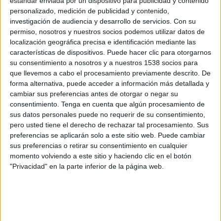
estándar enviada por un dispositivo para publicidad y contenido
CA Juventud
personalizado, medición de publicidad y contenido,
Antel TV Internacional
Disney+ Premium
investigación de audiencia y desarrollo de servicios.
Con su
permiso, nosotros y nuestros socios podemos utilizar datos de
Sábado, 1/8/2026
localización geográfica precisa e identificación mediante las
características de dispositivos. Puede hacer clic para otorgarnos
15:00
Liga AUF Uruguaya
su consentimiento a nosotros y a nuestros 1538 socios para
que llevemos a cabo el procesamiento previamente descrito. De
Deportivo Maldonado
forma alternativa, puede acceder a información más detallada y
CA Juventud
cambiar sus preferencias antes de otorgar o negar su
Antel TV Internacional
Disney+ Premium
consentimiento.
Tenga en cuenta que algún procesamiento de
sus datos personales puede no requerir de su consentimiento,
pero usted tiene el derecho de rechazar tal procesamiento. Sus
Viernes, 17/7/2026
preferencias se aplicarán solo a este sitio web. Puede cambiar
15:00
Liga AUF Uruguaya
sus preferencias o retirar su consentimiento en cualquier
momento volviendo a este sitio y haciendo clic en el botón
Albión
"Privacidad" en la parte inferior de la página web.
CA Juventud
Antel TV Internacional
Disney+ Premium
Más días