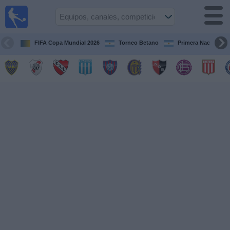
Fútbol en
vivo
Argentina
FIFA Copa Mundial 2026
Torneo Betano
Primera Nacional
Guía de
Partidos
Televisados
Partidos
de
hoy
Equipos
Campeonatos
Canales
TV