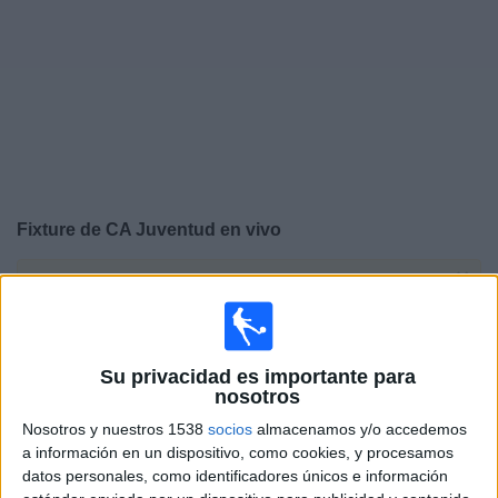
Otros
Deportes
Noticias
Widget
Fixture de
CA Juventud
en vivo
×
CA Juventud:
En este momento no hay ningún partido
en vivo. Puedes ver el historial de partidos en TV
emitidos anteriormente.
Su privacidad es importante para
nosotros
Viernes, 7/8/2026
Nosotros y nuestros 1538
socios
almacenamos y/o accedemos
19:00
Liga AUF Uruguaya
a información en un dispositivo, como cookies, y procesamos
datos personales, como identificadores únicos e información
Cerro Largo