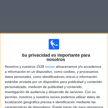
Otros
Deportes
Noticias
Widget
Fixture de
Liverpool FC
en vivo
Su privacidad es importante para
nosotros
Partidos de hoy sábado, 8/8/2026
Nosotros y nuestros 1538
socios
almacenamos y/o accedemos
15:00
Liga AUF Uruguaya
a información en un dispositivo, como cookies, y procesamos
datos personales, como identificadores únicos e información
Liverpool FC
estándar enviada por un dispositivo para publicidad y contenido
Albión
personalizado, medición de publicidad y contenido,
Antel TV Internacional
Disney+ Premium
investigación de audiencia y desarrollo de servicios.
Con su
permiso, nosotros y nuestros socios podemos utilizar datos de
localización geográfica precisa e identificación mediante las
DATOS ESTADÍSTICOS DEL EQUIPO LIVERPOOL FC EN
características de dispositivos. Puede hacer clic para otorgarnos