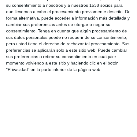
TELEVISIÓN EN ARGENTINA
su consentimiento a nosotros y a nuestros 1538 socios para
que llevemos a cabo el procesamiento previamente descrito. De
A fecha de hoy
8/8/2026
y desde que esta web recoge los datos
forma alternativa, puede acceder a información más detallada y
estadísticos de cuándo y dónde se transmiten los partidos de
Fútbol
del
cambiar sus preferencias antes de otorgar o negar su
equipo
Liverpool FC
en
Argentina
, que fue el
31/3/2018
, podemos dar los
consentimiento.
Tenga en cuenta que algún procesamiento de
siguientes datos:
sus datos personales puede no requerir de su consentimiento,
pero usted tiene el derecho de rechazar tal procesamiento. Sus
292
preferencias se aplicarán solo a este sitio web. Puede cambiar
sus preferencias o retirar su consentimiento en cualquier
momento volviendo a este sitio y haciendo clic en el botón
PARTIDOS TELEVISADOS
"Privacidad" en la parte inferior de la página web.
20 partidos en abierto
6,85%
272 partidos de pago
93,15%
ÚLTIMO PARTIDO EN ABIERTO
Central Español - Liverpool FC
2/8/2026 Liga AUF Uruguaya por Antel TV Internacional, Disney+
Premium
RANKING POR CANALES