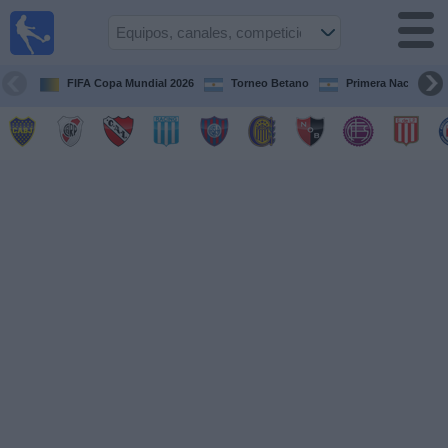
Fútbol en
vivo
Argentina
FIFA Copa Mundial 2026
Torneo Betano
Primera Nacional
Guía de
Partidos
Televisados
Partidos
de
hoy
Equipos
Campeonatos
Canales
TV