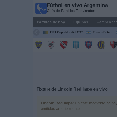
Fútbol en vivo Argentina
Fútbol en
Guía de Partidos Televisados
vivo
Argentina
Partidos de hoy
Equipos
Campeonat
Guía de
Partidos
FIFA Copa Mundial 2026
Torneo Betano
Televisados
Partidos
de
hoy
Equipos
Campeonatos
Fixture de
Lincoln Red Imps
en vivo
Canales
Lincoln Red Imps:
En este momento no hay n
TV
emitidos anteriormente.