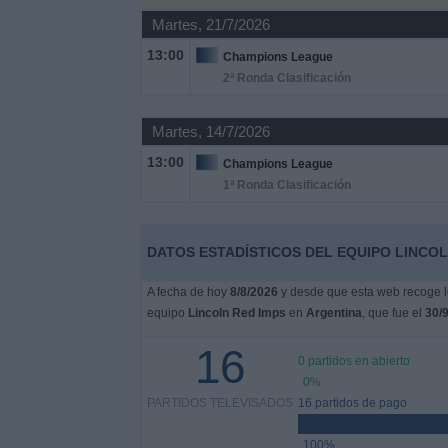
Otros
Martes, 21/7/2026
Deportes
13:00
Champions League
2ª Ronda Clasificación
Noticias
Martes, 14/7/2026
Widget
13:00
Champions League
1ª Ronda Clasificación
DATOS ESTADÍSTICOS DEL EQUIPO LINCOL
A fecha de hoy
8/8/2026
y desde que esta web recoge lo
equipo
Lincoln Red Imps
en
Argentina
, que fue el
30/
16
0 partidos en abierto
0%
PARTIDOS TELEVISADOS
16 partidos de pago
100%