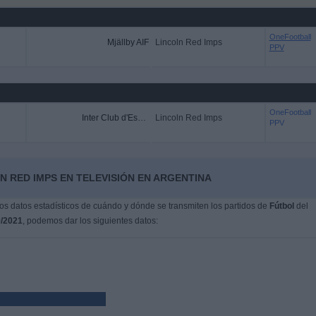
OneFootball
Mjällby AIF
Lincoln Red Imps
PPV
OneFootball
Inter Club d'Escaldes
Lincoln Red Imps
PPV
N RED IMPS EN TELEVISIÓN EN ARGENTINA
s datos estadísticos de cuándo y dónde se transmiten los partidos de
Fútbol
del
9/2021
, podemos dar los siguientes datos: