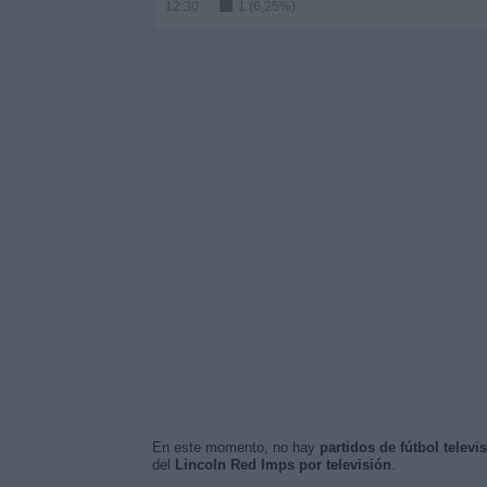
12:30
1 (6,25%)
En este momento, no hay
partidos de fútbol telev
del
Lincoln Red Imps por televisión
.