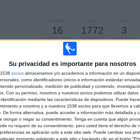
PARTIDOS
DÍAS
TOTAL
16
1772
3
CONSECUTIVOS
SIN PARTIDO
CANALES TV
DE PAGO
GRATUÍTO
Su privacidad es importante para nosotros
TOTAL
MÁXIMO
TOTAL
s 1538
socios
almacenamos y/o accedemos a información en un disposit
2
2
13
sonales, como identificadores únicos e información estándar enviada 
COMPETICIONES
VS København
RIVALES
ntenido personalizado, medición de publicidad y contenido, investigaci
os.
Con su permiso, nosotros y nuestros socios podemos utilizar datos 
identificación mediante las características de dispositivos. Puede hacer
RANKING POR COMPETICIONES
ntimiento a nosotros y a nuestros 1538 socios para que llevemos a ca
. De forma alternativa, puede acceder a información más detallada y 
Conference League
11 (68,75%)
e otorgar o negar su consentimiento.
Tenga en cuenta que algún proc
Champions League
5 (31,25%)
de no requerir de su consentimiento, pero usted tiene el derecho de r
Ver ranking completo
referencias se aplicarán solo a este sitio web. Puede cambiar sus pref
alquier momento volviendo a este sitio y haciendo clic en el botón "Pri