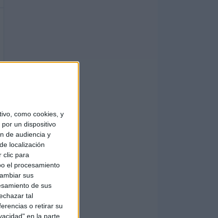
ivo, como cookies, y
por un dispositivo
ón de audiencia y
de localización
 clic para
bo el procesamiento
cambiar sus
esamiento de sus
echazar tal
erencias o retirar su
vacidad" en la parte