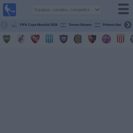
Fútbol en
vivo
Argentina
FIFA Copa Mundial 2026
Torneo Betano
Primera Nacional
Guía de
Partidos
Televisados
Partidos
de
hoy
Equipos
Campeonatos
Canales
TV