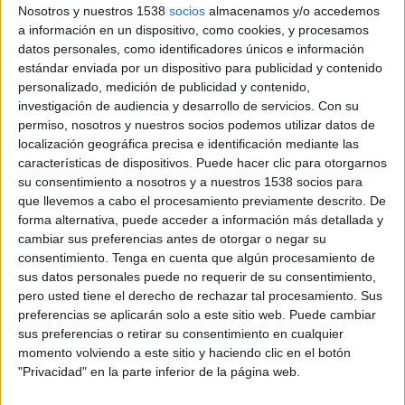
CA Libertad San Carlos
Nosotros y nuestros 1538
socios
almacenamos y/o accedemos
Sportivo Barracas
a información en un dispositivo, como cookies, y procesamos
datos personales, como identificadores únicos e información
DSPORTS+ Plus (613/1613)
DGO
estándar enviada por un dispositivo para publicidad y contenido
Amazon Prime Video (Ver en vivo)
Paramount+
personalizado, medición de publicidad y contenido,
investigación de audiencia y desarrollo de servicios.
Con su
Sábado, 27/6/2026
permiso, nosotros y nuestros socios podemos utilizar datos de
localización geográfica precisa e identificación mediante las
00:00
FIFA Copa Mundial 2026
características de dispositivos. Puede hacer clic para otorgarnos
Fase de grupos
su consentimiento a nosotros y a nuestros 1538 socios para
que llevemos a cabo el procesamiento previamente descrito. De
Egipto
forma alternativa, puede acceder a información más detallada y
Irán
cambiar sus preferencias antes de otorgar o negar su
DGO
Paramount+
consentimiento.
Tenga en cuenta que algún procesamiento de
Amazon Prime Video (Ver en vivo)
sus datos personales puede no requerir de su consentimiento,
DSPORTS+ Plus (613/1613)
TyC Sports
pero usted tiene el derecho de rechazar tal procesamiento. Sus
TyC Sports Play
preferencias se aplicarán solo a este sitio web. Puede cambiar
sus preferencias o retirar su consentimiento en cualquier
20:30
FIFA Copa Mundial 2026
momento volviendo a este sitio y haciendo clic en el botón
Fase de grupos
"Privacidad" en la parte inferior de la página web.
R.D. Congo