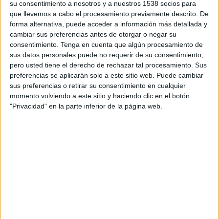
su consentimiento a nosotros y a nuestros 1538 socios para
TELEVISIÓN EN ARGENTINA
que llevemos a cabo el procesamiento previamente descrito. De
forma alternativa, puede acceder a información más detallada y
A fecha de hoy
6/8/2026
y desde que esta web recoge los datos
cambiar sus preferencias antes de otorgar o negar su
estadísticos de cuándo y dónde se transmiten los partidos de
Fútbol
del
consentimiento.
Tenga en cuenta que algún procesamiento de
equipo
Sampdoria
en
Argentina
, que fue el
14/9/2014
, podemos dar los
sus datos personales puede no requerir de su consentimiento,
siguientes datos:
pero usted tiene el derecho de rechazar tal procesamiento. Sus
282
preferencias se aplicarán solo a este sitio web. Puede cambiar
sus preferencias o retirar su consentimiento en cualquier
momento volviendo a este sitio y haciendo clic en el botón
PARTIDOS TELEVISADOS
"Privacidad" en la parte inferior de la página web.
0 partidos en abierto
0%
282 partidos de pago
100%
RANKING POR CANALES
Star+
79 (28,01%)
Rai Italia
71 (25,18%)
OneFootball PPV
35 (12,41%)
DSports
32 (11,35%)