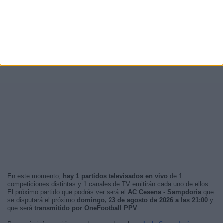
En este momento,
hay 1 partidos televisados en vivo
de 1
competiciones distintas y 1 canales de TV emitirán cada uno de ellos.
El próximo partido que podrás ver será el
AC Cesena - Sampdoria
que
se disputará el próximo
domingo, 23 de agosto de 2026 a las 21:00
y
que será
transmitido por OneFootball PPV
.