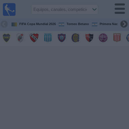
Fútbol en
vivo
Argentina
FIFA Copa Mundial 2026
Torneo Betano
Primera Nacional
Guía de
Partidos
Televisados
Partidos
de
hoy
Equipos
Campeonatos
Canales
TV