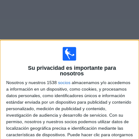
Otros
Deportes
Noticias
Widget
Fixture de
Sampdoria
en vivo
Su privacidad es importante para
nosotros
Domingo, 23/8/2026
Nosotros y nuestros 1538
socios
almacenamos y/o accedemos
16:00
Serie B Italiana
a información en un dispositivo, como cookies, y procesamos
datos personales, como identificadores únicos e información
AC Cesena
estándar enviada por un dispositivo para publicidad y contenido
Sampdoria
personalizado, medición de publicidad y contenido,
investigación de audiencia y desarrollo de servicios.
Con su
OneFootball PPV
permiso, nosotros y nuestros socios podemos utilizar datos de
localización geográfica precisa e identificación mediante las
características de dispositivos. Puede hacer clic para otorgarnos
DATOS ESTADÍSTICOS DEL EQUIPO SAMPDORIA EN