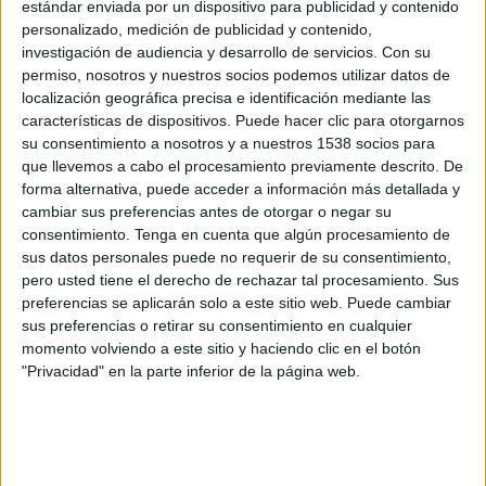
Egipto
estándar enviada por un dispositivo para publicidad y contenido
personalizado, medición de publicidad y contenido,
Nigeria
investigación de audiencia y desarrollo de servicios.
Con su
CAF TV YouTube
permiso, nosotros y nuestros socios podemos utilizar datos de
localización geográfica precisa e identificación mediante las
Sábado, 1/8/2026
características de dispositivos. Puede hacer clic para otorgarnos
su consentimiento a nosotros y a nuestros 1538 socios para
14:00
Copa África Femenina
que llevemos a cabo el procesamiento previamente descrito. De
Fase de grupos
forma alternativa, puede acceder a información más detallada y
cambiar sus preferencias antes de otorgar o negar su
Egipto
consentimiento.
Tenga en cuenta que algún procesamiento de
Malaui
sus datos personales puede no requerir de su consentimiento,
CAF TV YouTube
pero usted tiene el derecho de rechazar tal procesamiento. Sus
preferencias se aplicarán solo a este sitio web. Puede cambiar
sus preferencias o retirar su consentimiento en cualquier
Martes, 28/7/2026
momento volviendo a este sitio y haciendo clic en el botón
14:00
Copa África Femenina
"Privacidad" en la parte inferior de la página web.
Fase de grupos
Zambia
Egipto
CAF TV YouTube