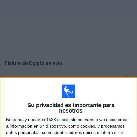
Otros
Deportes
Noticias
Widget
Fixture de
Egipto
en vivo
×
Egipto:
En este momento no hay ningún partido en
vivo. Puedes ver el historial de partidos en TV emitidos
anteriormente.
Su privacidad es importante para
Miércoles, 5/8/2026
nosotros
Nosotros y nuestros 1538
socios
almacenamos y/o accedemos
17:00
Copa África Femenina
a información en un dispositivo, como cookies, y procesamos
Fase de grupos
datos personales, como identificadores únicos e información