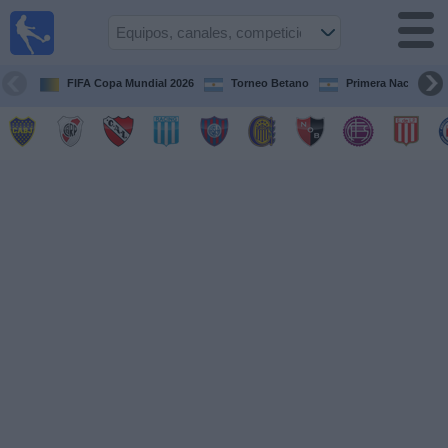
Fútbol en
vivo
Argentina
FIFA Copa Mundial 2026
Torneo Betano
Primera Nacional
Guía de
Partidos
Televisados
Partidos
de
hoy
Equipos
Campeonatos
Canales
TV