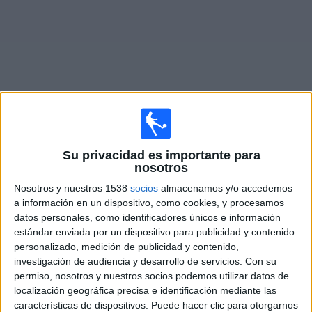
Otros
Deportes
Noticias
Widget
Fixture de
Caracas FC
en vivo
Su privacidad es importante para
nosotros
Mañana jueves, 6/8/2026
Nosotros y nuestros 1538
socios
almacenamos y/o accedemos
19:30
Liga Futve
a información en un dispositivo, como cookies, y procesamos
datos personales, como identificadores únicos e información
Puerto Cabello
estándar enviada por un dispositivo para publicidad y contenido
Caracas FC
personalizado, medición de publicidad y contenido,
investigación de audiencia y desarrollo de servicios.
Con su
Liga Futve YouTube
LigaFUTVE App
permiso, nosotros y nuestros socios podemos utilizar datos de
localización geográfica precisa e identificación mediante las
características de dispositivos. Puede hacer clic para otorgarnos
DATOS ESTADÍSTICOS DEL EQUIPO CARACAS FC EN