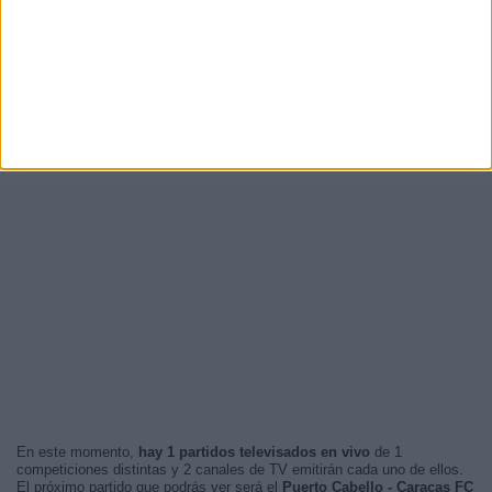
En este momento,
hay 1 partidos televisados en vivo
de 1
competiciones distintas y 2 canales de TV emitirán cada uno de ellos.
El próximo partido que podrás ver será el
Puerto Cabello - Caracas FC