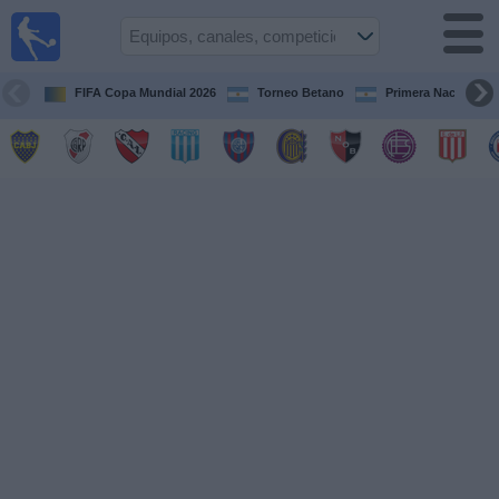
Fútbol en
vivo
Argentina
FIFA Copa Mundial 2026
Torneo Betano
Primera Nacional
Guía de
Partidos
Televisados
Partidos
de
hoy
Equipos
Campeonatos
Canales
TV