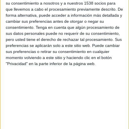
su consentimiento a nosotros y a nuestros 1538 socios para
TELEVISIÓN EN ARGENTINA
que llevemos a cabo el procesamiento previamente descrito. De
forma alternativa, puede acceder a información más detallada y
A fecha de hoy
5/8/2026
y desde que esta web recoge los datos
cambiar sus preferencias antes de otorgar o negar su
estadísticos de cuándo y dónde se transmiten los partidos de
Fútbol
del
consentimiento.
Tenga en cuenta que algún procesamiento de
equipo
Caracas FC
en
Argentina
, que fue el
5/3/2015
, podemos dar los
sus datos personales puede no requerir de su consentimiento,
siguientes datos:
pero usted tiene el derecho de rechazar tal procesamiento. Sus
221
preferencias se aplicarán solo a este sitio web. Puede cambiar
sus preferencias o retirar su consentimiento en cualquier
momento volviendo a este sitio y haciendo clic en el botón
PARTIDOS TELEVISADOS
"Privacidad" en la parte inferior de la página web.
15 partidos en abierto
6,79%
206 partidos de pago
93,21%
ÚLTIMO PARTIDO EN ABIERTO
Caracas FC - Estudiantes Mérida
3/8/2026 Liga Futve por Liga Futve YouTube, LigaFUTVE App
RANKING POR CANALES