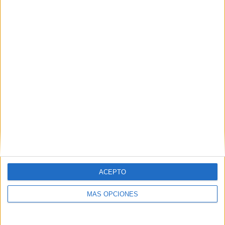
TOTAL
MÁXIMO
TOTAL
2
6
17
COMPETICIONES
VS Club
RIVALES
Blooming
RANKING POR EQUIPOS
Club Blooming
6 (9,84%)
Royal Pari
5 (8,2%)
Real Tomayapo
5 (8,2%)
Jorge Wilstermann
5 (8,2%)
Always Ready
4 (6,56%)
Ver ranking completo
RANKING POR COMPETICIONES
ACEPTO
División Profesional Bolivia
59 (96,72%)
MÁS OPCIONES
Copa Sudamericana
2 (3,28%)
Ver ranking completo