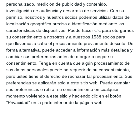
Nacional Potosí
personalizado, medición de publicidad y contenido,
investigación de audiencia y desarrollo de servicios.
Con su
Disney+ Premium
ESPN 4
permiso, nosotros y nuestros socios podemos utilizar datos de
localización geográfica precisa e identificación mediante las
Miércoles, 6/3/2024
características de dispositivos. Puede hacer clic para otorgarnos
18:00
su consentimiento a nosotros y a nuestros 1538 socios para
Copa Sudamericana
que llevemos a cabo el procesamiento previamente descrito. De
1a Fase
forma alternativa, puede acceder a información más detallada y
Universitario de Vinto
cambiar sus preferencias antes de otorgar o negar su
consentimiento.
Tenga en cuenta que algún procesamiento de
Nacional Potosí
sus datos personales puede no requerir de su consentimiento,
Star+
ESPN 2
pero usted tiene el derecho de rechazar tal procesamiento. Sus
preferencias se aplicarán solo a este sitio web. Puede cambiar
Miércoles, 6/12/2023
sus preferencias o retirar su consentimiento en cualquier
momento volviendo a este sitio y haciendo clic en el botón
15:00
División Profesional Bolivia
"Privacidad" en la parte inferior de la página web.
Royal Pari
Universitario de Vinto