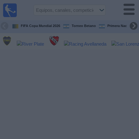
Fútbol en
vivo
Argentina
FIFA Copa Mundial 2026
Torneo Betano
Primera Nacional
Guía de
Partidos
Televisados
Partidos
de
hoy
Equipos
Campeonatos
Canales
TV