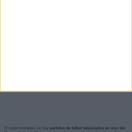
En este momento, no hay
partidos de fútbol televisados en vivo del