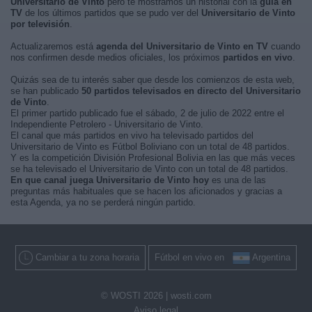
Universitario de Vinto
pero te mostramos un historial con la
guía en
TV
de los últimos partidos que se pudo ver del
Universitario de Vinto
por televisión
.
Actualizaremos está
agenda del Universitario de Vinto en TV
cuando
nos confirmen desde medios oficiales, los próximos
partidos en vivo
.
Quizás sea de tu interés saber que desde los comienzos de esta web,
se han publicado
50 partidos televisados en directo del Universitario
de Vinto
.
El primer partido publicado fue el sábado, 2 de julio de 2022 entre el
Independiente Petrolero - Universitario de Vinto.
El canal que más partidos en vivo ha televisado partidos del
Universitario de Vinto es Fútbol Boliviano con un total de 48 partidos.
Y es la competición División Profesional Bolivia en las que más veces
se ha televisado el Universitario de Vinto con un total de 48 partidos.
En que canal juega Universitario de Vinto hoy
es una de las
preguntas más habituales que se hacen los aficionados y gracias a
esta Agenda, ya no se perderá ningún partido.
Cambiar a tu zona horaria
Fútbol en vivo en
Argentina
© WOSTI 2026 |
wosti.com
Aviso legal