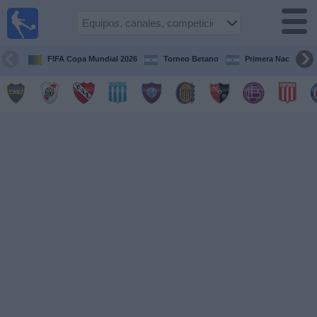
Fútbol en
vivo
Argentina
FIFA Copa Mundial 2026
Torneo Betano
Primera Nacional
Guía de
Partidos
Televisados
Partidos
de
hoy
Equipos
Campeonatos
Canales
TV