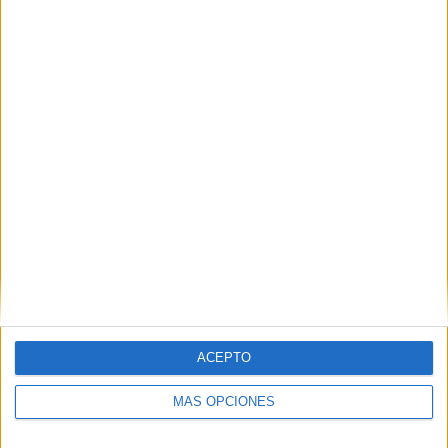
50%
TOTAL
MÁXIMO
TOTAL
4
2
10
COMPETICIONES
VS Baréin
RIVALES
RANKING POR EQUIPOS
Baréin
2 (16,67%)
Irak
2 (16,67%)
Australia
1 (8,33%)
EAU
1 (8,33%)
Corea del Sur
1 (8,33%)
Ver ranking completo
RANKING POR COMPETICIONES
ACEPTO
AFC U23 Asian Cup
4 (33,33%)
MÁS OPCIONES
Gulf Cup of Nations
4 (33,33%)
FIFA Copa Mundial 2026
3 (25%)