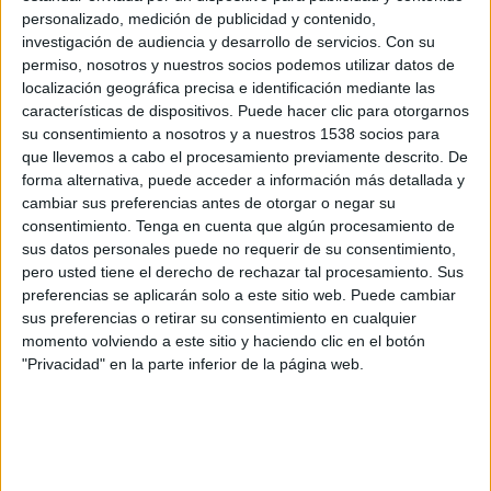
Corea del Sur
personalizado, medición de publicidad y contenido,
Kuwait
investigación de audiencia y desarrollo de servicios.
Con su
Disney+ Premium
permiso, nosotros y nuestros socios podemos utilizar datos de
localización geográfica precisa e identificación mediante las
características de dispositivos. Puede hacer clic para otorgarnos
Martes, 31/12/2024
su consentimiento a nosotros y a nuestros 1538 socios para
13:45
Gulf Cup of Nations
que llevemos a cabo el procesamiento previamente descrito. De
forma alternativa, puede acceder a información más detallada y
Baréin
cambiar sus preferencias antes de otorgar o negar su
Kuwait
consentimiento.
Tenga en cuenta que algún procesamiento de
sus datos personales puede no requerir de su consentimiento,
OneFootball PPV
pero usted tiene el derecho de rechazar tal procesamiento. Sus
preferencias se aplicarán solo a este sitio web. Puede cambiar
Viernes, 27/12/2024
sus preferencias o retirar su consentimiento en cualquier
momento volviendo a este sitio y haciendo clic en el botón
10:30
Gulf Cup of Nations
"Privacidad" en la parte inferior de la página web.
Kuwait
Catar
OneFootball PPV