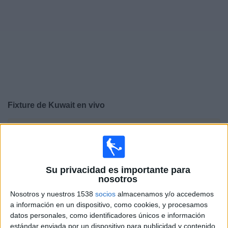
Otros
Deportes
Noticias
Widget
Fixture de
Kuwait
en vivo
×
Kuwait:
En este momento no hay ningún partido en
vivo. Puedes ver el historial de partidos en TV emitidos
anteriormente.
Su privacidad es importante para
nosotros
Martes, 10/6/2025
Nosotros y nuestros 1538
socios
almacenamos y/o accedemos
08:00
FIFA Copa Mundial 2026
a información en un dispositivo, como cookies, y procesamos
Eliminatorias AFC
datos personales, como identificadores únicos e información
estándar enviada por un dispositivo para publicidad y contenido