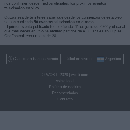
nos confirmen desde medios oficiales, los próximos eventos
televisados en vivo
.
Quizás sea de tu interés saber que desde los comienzos de esta web,
se han publicado
50 eventos televisados en directo
.
El primer evento publicado fue el sábado, 11 de junio de 2022 y el canal
que más veces en vivo ha emitido partidos de AFC U23 Asian Cup es
OneFootball con un total de 28.
Cambiar a tu zona horaria
Fútbol en vivo en
Argentina
© WOSTI 2026 |
wosti.com
Aviso legal
Política de cookies
Recomendados
Contacto