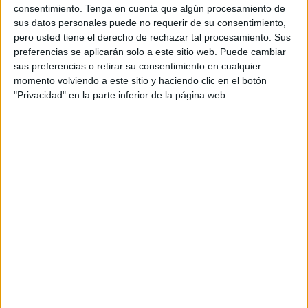
consentimiento.
Tenga en cuenta que algún procesamiento de
OneFootball
sus datos personales puede no requerir de su consentimiento,
07:30
AFC U23 Asian Cup
pero usted tiene el derecho de rechazar tal procesamiento. Sus
1/4 de Final
preferencias se aplicarán solo a este sitio web. Puede cambiar
sus preferencias o retirar su consentimiento en cualquier
Uzbekistán
momento volviendo a este sitio y haciendo clic en el botón
"Privacidad" en la parte inferior de la página web.
China
OneFootball
11:30
AFC U23 Asian Cup
OneFootball
11:30
AFC U23 Asian Cup
1/4 de Final
Australia
Corea del Sur
OneFootball