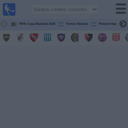
Fútbol en
vivo
Argentina
FIFA Copa Mundial 2026
Torneo Betano
Primera Nacional
Guía de
Partidos
Televisados
Partidos
de
hoy
Equipos
Campeonatos
Canales
TV