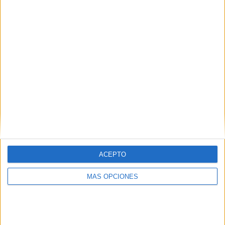
MEDIA
DÍAS
TOTAL
1,2
203
5
CANALES POR
SIN PARTIDO
CANALES TV
PARTIDO
GRATUÍTO
2 Canales de pago
40%
3 Canales en abierto
60%
TOTAL
TOTAL
23
5
Total equipos
CANALES
ACEPTO
Ranking equipos por nº de partidos
MÁS OPCIONES
Japón
13 (18,06%)
Uzbekistán
13 (18,06%)
Australia
12 (16,67%)
Corea del Sur
11 (15,28%)
Vietnam
9 (12,5%)