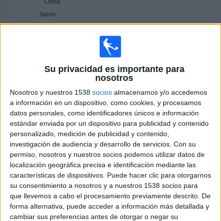
China
Japón
Disney+ Premium
Martes, 20/1/2026
07:30
Su privacidad es importante para
AFC U23 Asian Cup
nosotros
Japón
Nosotros y nuestros 1538
socios
almacenamos y/o accedemos
Corea del Sur
a información en un dispositivo, como cookies, y procesamos
datos personales, como identificadores únicos e información
Disney+ Premium
estándar enviada por un dispositivo para publicidad y contenido
11:30
AFC U23 Asian Cup
personalizado, medición de publicidad y contenido,
investigación de audiencia y desarrollo de servicios.
Con su
Vietnam
permiso, nosotros y nuestros socios podemos utilizar datos de
China
localización geográfica precisa e identificación mediante las
Disney+ Premium
características de dispositivos. Puede hacer clic para otorgarnos
su consentimiento a nosotros y a nuestros 1538 socios para
que llevemos a cabo el procesamiento previamente descrito. De
Sábado, 17/1/2026
forma alternativa, puede acceder a información más detallada y
07:30
AFC U23 Asian Cup
cambiar sus preferencias antes de otorgar o negar su