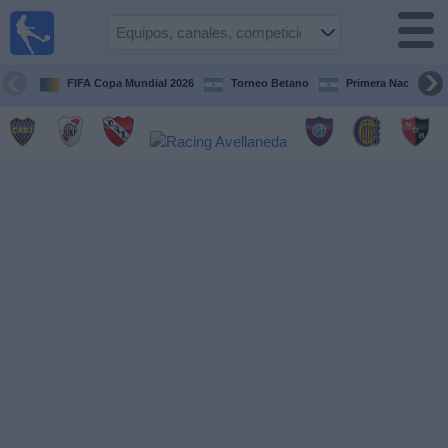
Fútbol en
vivo
Argentina
FIFA Copa Mundial 2026
Torneo Betano
Primera Nacional
Guía de
Partidos
Televisados
Partidos
de
hoy
Equipos
Campeonatos
Canales
TV