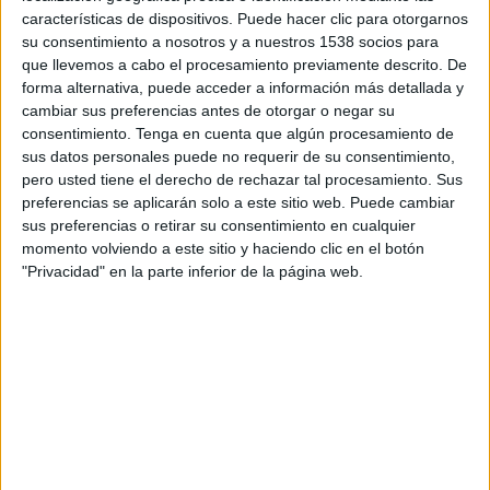
Macao
características de dispositivos. Puede hacer clic para otorgarnos
DAZN (Ver en directo)
su consentimiento a nosotros y a nuestros 1538 socios para
que llevemos a cabo el procesamiento previamente descrito. De
forma alternativa, puede acceder a información más detallada y
DATOS ESTADÍSTICOS DEL EQUIPO MACAO EN
cambiar sus preferencias antes de otorgar o negar su
TELEVISIÓN EN ARGENTINA
consentimiento.
Tenga en cuenta que algún procesamiento de
sus datos personales puede no requerir de su consentimiento,
A fecha de hoy
8/8/2026
y desde que esta web recoge los datos
pero usted tiene el derecho de rechazar tal procesamiento. Sus
estadísticos de cuándo y dónde se transmiten los partidos de
Fútbol
del
preferencias se aplicarán solo a este sitio web. Puede cambiar
equipo
Macao
en
Argentina
, que fue el
6/9/2025
, podemos dar los
sus preferencias o retirar su consentimiento en cualquier
siguientes datos:
momento volviendo a este sitio y haciendo clic en el botón
"Privacidad" en la parte inferior de la página web.
3
PARTIDOS TELEVISADOS
2 partidos en abierto
66,67%
1 partidos de pago
33,33%
ÚLTIMO PARTIDO EN ABIERTO