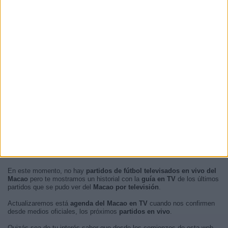
En este momento, no hay
partidos de fútbol televisados en vivo del
Macao
pero te mostramos un historial con la
guía en TV
de los últimos
partidos que se pudo ver del
Macao por televisión
.
Actualizaremos está
agenda del Macao en TV
cuando nos confirmen
desde medios oficiales, los próximos
partidos en vivo
.
Quizás sea de tu interés saber que desde los comienzos de esta web,