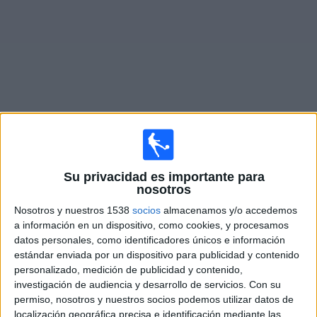
Otros
Deportes
Noticias
Widget
Fixture de
Macao
en vivo
×
Su privacidad es importante para
Macao:
En este momento no hay ningún partido en
nosotros
vivo. Puedes ver el historial de partidos en TV emitidos
Nosotros y nuestros 1538
socios
almacenamos y/o accedemos
anteriormente.
a información en un dispositivo, como cookies, y procesamos
datos personales, como identificadores únicos e información
Jueves, 26/3/2026
estándar enviada por un dispositivo para publicidad y contenido
personalizado, medición de publicidad y contenido,
07:30
FIFA Series
investigación de audiencia y desarrollo de servicios.
Con su
permiso, nosotros y nuestros socios podemos utilizar datos de
Aruba
localización geográfica precisa e identificación mediante las