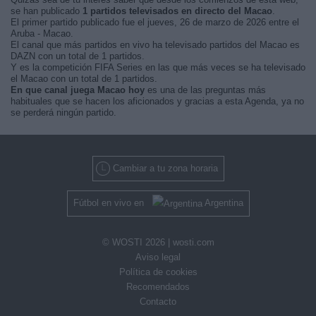
se han publicado
1 partidos televisados en directo del Macao
.
El primer partido publicado fue el jueves, 26 de marzo de 2026 entre el
Aruba - Macao.
El canal que más partidos en vivo ha televisado partidos del Macao es
DAZN con un total de 1 partidos.
Y es la competición FIFA Series en las que más veces se ha televisado
el Macao con un total de 1 partidos.
En que canal juega Macao hoy
es una de las preguntas más
habituales que se hacen los aficionados y gracias a esta Agenda, ya no
se perderá ningún partido.
Cambiar a tu zona horaria
Fútbol en vivo en
Argentina
© WOSTI 2026 |
wosti.com
Aviso legal
Política de cookies
Recomendados
Contacto