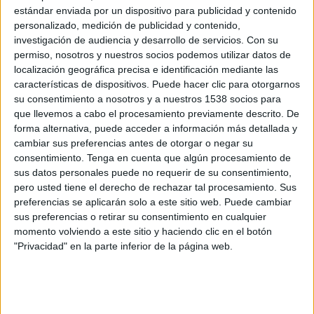
Senegal
estándar enviada por un dispositivo para publicidad y contenido
Sudán
personalizado, medición de publicidad y contenido,
Clarosports.com
Claro Sports YouTube
investigación de audiencia y desarrollo de servicios.
Con su
permiso, nosotros y nuestros socios podemos utilizar datos de
Claro Sports
localización geográfica precisa e identificación mediante las
características de dispositivos. Puede hacer clic para otorgarnos
Martes, 14/10/2025
su consentimiento a nosotros y a nuestros 1538 socios para
16:00
que llevemos a cabo el procesamiento previamente descrito. De
FIFA Copa Mundial 2026
forma alternativa, puede acceder a información más detallada y
Eliminatorias CAF
cambiar sus preferencias antes de otorgar o negar su
R.D. Congo
consentimiento.
Tenga en cuenta que algún procesamiento de
sus datos personales puede no requerir de su consentimiento,
Sudán
pero usted tiene el derecho de rechazar tal procesamiento. Sus
FIFA+
preferencias se aplicarán solo a este sitio web. Puede cambiar
sus preferencias o retirar su consentimiento en cualquier
Viernes, 10/10/2025
momento volviendo a este sitio y haciendo clic en el botón
"Privacidad" en la parte inferior de la página web.
10:00
FIFA Copa Mundial 2026
Eliminatorias CAF
Sudán
Mauritania