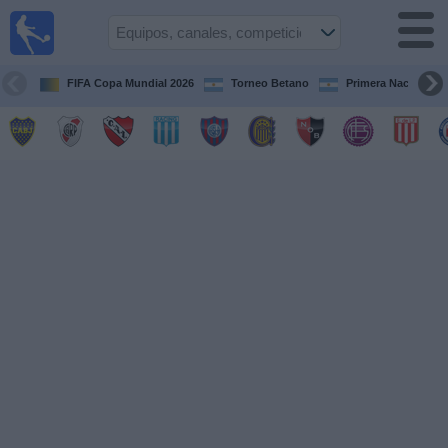
Fútbol en
vivo
Argentina
FIFA Copa Mundial 2026
Torneo Betano
Primera Nacional
Guía de
Partidos
Televisados
Partidos
de
hoy
Equipos
Campeonatos
Canales
TV