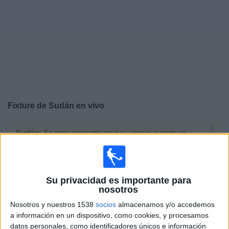
Otros
Deportes
Noticias
Widget
Fixture de
Sudán
en vivo
×
Sudán:
En este momento no hay ningún partido en
vivo. Puedes ver el historial de partidos en TV emitidos
anteriormente.
Su privacidad es importante para
Sábado, 3/1/2026
nosotros
12:00
Copa Africana de Naciones
Nosotros y nuestros 1538
socios
almacenamos y/o accedemos
1/8 de final
a información en un dispositivo, como cookies, y procesamos
datos personales, como identificadores únicos e información