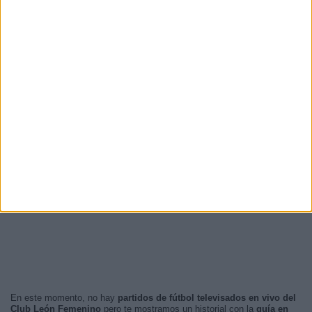
En este momento, no hay
partidos de fútbol televisados en vivo del
Club León Femenino
pero te mostramos un historial con la
guía en