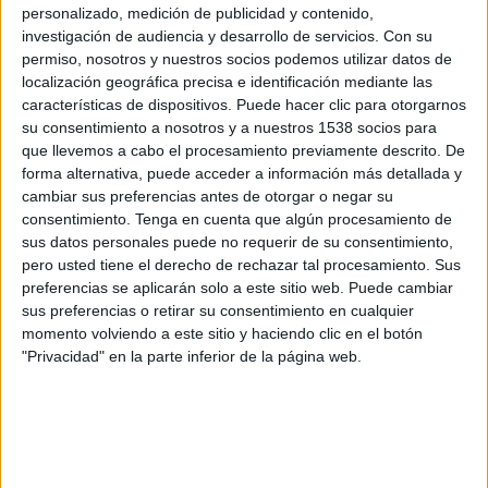
Club León Femenino
personalizado, medición de publicidad y contenido,
investigación de audiencia y desarrollo de servicios.
Con su
Disney+ Premium
permiso, nosotros y nuestros socios podemos utilizar datos de
localización geográfica precisa e identificación mediante las
Lunes, 7/10/2024
características de dispositivos. Puede hacer clic para otorgarnos
su consentimiento a nosotros y a nuestros 1538 socios para
20:00
Liga MX Femenil
que llevemos a cabo el procesamiento previamente descrito. De
Atlético San Luis Femenino
forma alternativa, puede acceder a información más detallada y
cambiar sus preferencias antes de otorgar o negar su
Club León Femenino
consentimiento.
Tenga en cuenta que algún procesamiento de
Disney+ Premium
sus datos personales puede no requerir de su consentimiento,
pero usted tiene el derecho de rechazar tal procesamiento. Sus
Viernes, 13/9/2024
preferencias se aplicarán solo a este sitio web. Puede cambiar
sus preferencias o retirar su consentimiento en cualquier
19:30
Liga MX Femenil
momento volviendo a este sitio y haciendo clic en el botón
"Privacidad" en la parte inferior de la página web.
Querétaro Femenino
Club León Femenino
Somos FOX YouTube
Más días