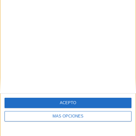
TOTAL
MÁXIMO
TOTAL
1
6
13
COMPETICIONES
VS Necaxa
RIVALES
Femenino
RANKING POR EQUIPOS
Necaxa Femenino
6 (20,69%)
Atlético San Luis Femenino
6 (20,69%)
Querétaro Femenino
4 (13,79%)
Mazatlán FC Femenino
2 (6,9%)
Santos Laguna Femenino
2 (6,9%)
Ver ranking completo
RANKING POR COMPETICIONES
ACEPTO
Liga MX Femenil
29 (100%)
MÁS OPCIONES
Ver ranking completo