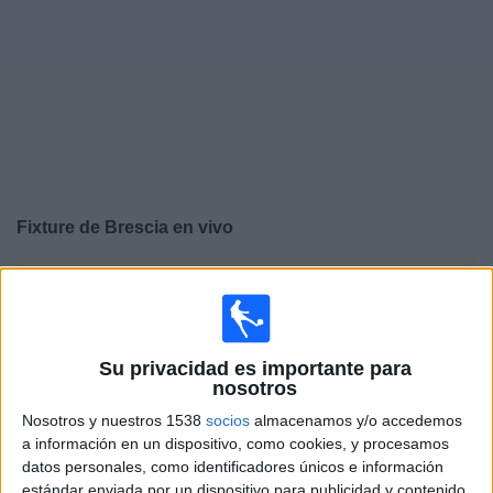
Otros
Deportes
Noticias
Widget
Fixture de
Brescia
en vivo
×
Brescia:
En este momento no hay ningún partido en
vivo. Puedes ver el historial de partidos en TV emitidos
anteriormente.
Su privacidad es importante para
nosotros
Jueves, 26/9/2024
Nosotros y nuestros 1538
socios
almacenamos y/o accedemos
13:30
Coppa Italia
a información en un dispositivo, como cookies, y procesamos
2ª Ronda
datos personales, como identificadores únicos e información
estándar enviada por un dispositivo para publicidad y contenido