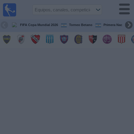
Fútbol en
vivo
Argentina
FIFA Copa Mundial 2026
Torneo Betano
Primera Nacional
Guía de
Partidos
Televisados
Partidos
de
hoy
Equipos
Campeonatos
Canales
TV