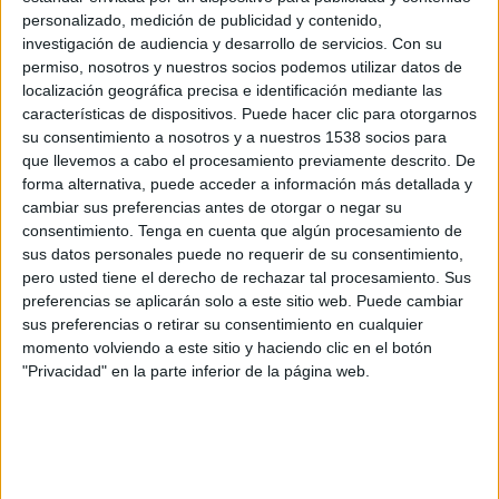
Monza
personalizado, medición de publicidad y contenido,
investigación de audiencia y desarrollo de servicios.
Con su
Brescia
permiso, nosotros y nuestros socios podemos utilizar datos de
FOX Sports
localización geográfica precisa e identificación mediante las
características de dispositivos. Puede hacer clic para otorgarnos
Sábado, 18/5/2024
su consentimiento a nosotros y a nuestros 1538 socios para
que llevemos a cabo el procesamiento previamente descrito. De
15:30
Serie B Italiana
forma alternativa, puede acceder a información más detallada y
cambiar sus preferencias antes de otorgar o negar su
consentimiento.
Tenga en cuenta que algún procesamiento de
sus datos personales puede no requerir de su consentimiento,
Catanzaro
pero usted tiene el derecho de rechazar tal procesamiento. Sus
Brescia
preferencias se aplicarán solo a este sitio web. Puede cambiar
DGO
DSports (610/1610)
sus preferencias o retirar su consentimiento en cualquier
momento volviendo a este sitio y haciendo clic en el botón
"Privacidad" en la parte inferior de la página web.
Viernes, 8/3/2024
15:30
Serie B Italiana