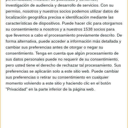
ABC FC
investigación de audiencia y desarrollo de servicios.
Con su
Fanatiz (Míralo en vivo)
Brasileirão Play
permiso, nosotros y nuestros socios podemos utilizar datos de
localización geográfica precisa e identificación mediante las
características de dispositivos. Puede hacer clic para otorgarnos
Martes, 14/11/2023
su consentimiento a nosotros y a nuestros 1538 socios para
20:30
Serie B Brasil
que llevemos a cabo el procesamiento previamente descrito. De
forma alternativa, puede acceder a información más detallada y
ABC FC
cambiar sus preferencias antes de otorgar o negar su
Juventude
consentimiento.
Tenga en cuenta que algún procesamiento de
sus datos personales puede no requerir de su consentimiento,
Fanatiz (Míralo en vivo)
Brasileirão Play
pero usted tiene el derecho de rechazar tal procesamiento. Sus
preferencias se aplicarán solo a este sitio web. Puede cambiar
Martes, 10/10/2023
sus preferencias o retirar su consentimiento en cualquier
21:30
momento volviendo a este sitio y haciendo clic en el botón
Serie B Brasil
"Privacidad" en la parte inferior de la página web.
ABC FC
Mirassol
Fanatiz (Míralo en vivo)
Brasileirão Play
Más días