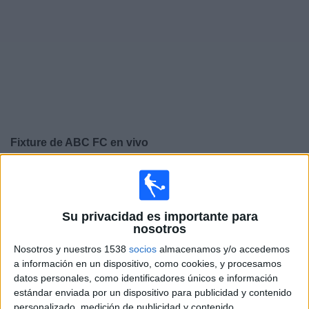
Otros
Deportes
Noticias
Widget
Fixture de
ABC FC
en vivo
×
ABC FC:
En este momento no hay ningún partido en
vivo. Puedes ver el historial de partidos en TV emitidos
anteriormente.
Su privacidad es importante para
nosotros
Domingo, 19/11/2023
Nosotros y nuestros 1538
socios
almacenamos y/o accedemos
a información en un dispositivo, como cookies, y procesamos
14:45
Serie B Brasil
datos personales, como identificadores únicos e información
estándar enviada por un dispositivo para publicidad y contenido
Guarani
personalizado, medición de publicidad y contenido,