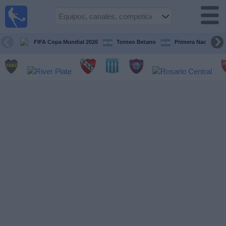
Fútbol en
vivo
Argentina
FIFA Copa Mundial 2026
Torneo Betano
Primera Nacional
Guía de
Partidos
Televisados
Partidos
de
hoy
Equipos
Campeonatos
Canales
TV