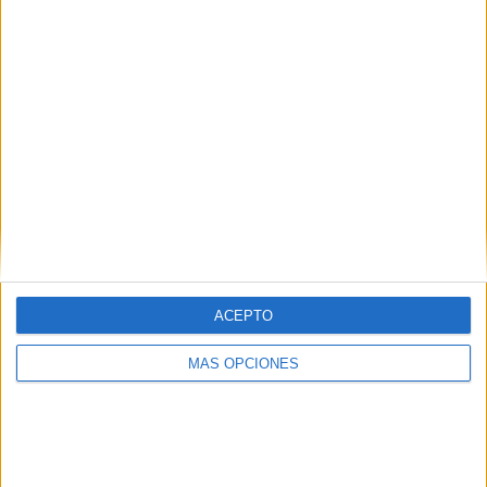
Flamengo
RANKING POR EQUIPOS
CR Flamengo
2 (6,67%)
Sampaio Corrêa
2 (6,67%)
Sport Recife
2 (6,67%)
Ponte Preta
2 (6,67%)
Mirassol
2 (6,67%)
Ver ranking completo
RANKING POR COMPETICIONES
ACEPTO
Serie B Brasil
26 (86,67%)
Copa do Brasil
4 (13,33%)
MÁS OPCIONES
Ver ranking completo
Nº DE PARTIDOS POR DÍA DE LA SEMANA