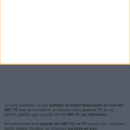
En este momento, no hay
partidos de fútbol televisados en vivo del
ABC FC
pero te mostramos un historial con la
guía en TV
de los
últimos partidos que se pudo ver del
ABC FC por televisión
.
Actualizaremos está
agenda del ABC FC en TV
cuando nos confirmen
desde medios oficiales, los próximos
partidos en vivo
.