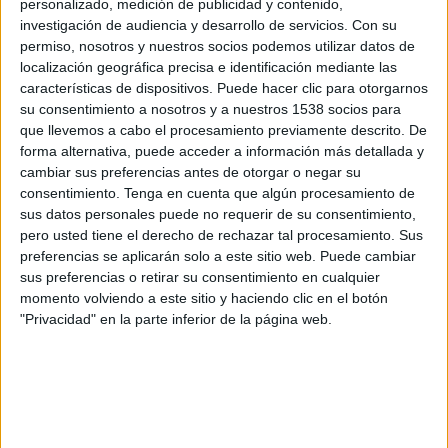
personalizado, medición de publicidad y contenido,
RB Bragantino
investigación de audiencia y desarrollo de servicios.
Con su
Fanatiz (Míralo en vivo)
permiso, nosotros y nuestros socios podemos utilizar datos de
localización geográfica precisa e identificación mediante las
Miércoles, 19/2/2025
características de dispositivos. Puede hacer clic para otorgarnos
su consentimiento a nosotros y a nuestros 1538 socios para
18:30
Campeonato Paulista
que llevemos a cabo el procesamiento previamente descrito. De
Estádio Cícero Pompeu de Toledo, São Paulo
forma alternativa, puede acceder a información más detallada y
cambiar sus preferencias antes de otorgar o negar su
São Paulo
consentimiento.
Tenga en cuenta que algún procesamiento de
Ponte Preta
sus datos personales puede no requerir de su consentimiento,
Fanatiz (Míralo en vivo)
pero usted tiene el derecho de rechazar tal procesamiento. Sus
preferencias se aplicarán solo a este sitio web. Puede cambiar
sus preferencias o retirar su consentimiento en cualquier
Sábado, 15/2/2025
momento volviendo a este sitio y haciendo clic en el botón
15:00
Campeonato Paulista
"Privacidad" en la parte inferior de la página web.
Ponte Preta
Botafogo SP
Fanatiz (Míralo en vivo)