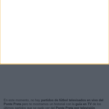
En este momento, no hay
partidos de fútbol televisados en vivo del
Ponte Preta
pero te mostramos un historial con la
guía en TV
de los
últimos partidos que se pudo ver del
Ponte Preta por televisión
.