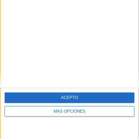
COMPETICIONES
VS Guarani
RIVALES
RANKING POR EQUIPOS
Guarani
8 (4,88%)
Ituano
7 (4,27%)
Sampaio Corrêa
7 (4,27%)
São Paulo
6 (3,66%)
Corinthians
6 (3,66%)
Ver ranking completo
RANKING POR COMPETICIONES
Serie B Brasil
119 (72,56%)
ACEPTO
Campeonato Paulista
38 (23,17%)
Serie A Brasil
6 (3,66%)
MÁS OPCIONES
Copa do Brasil
1 (0,61%)
Ver ranking completo