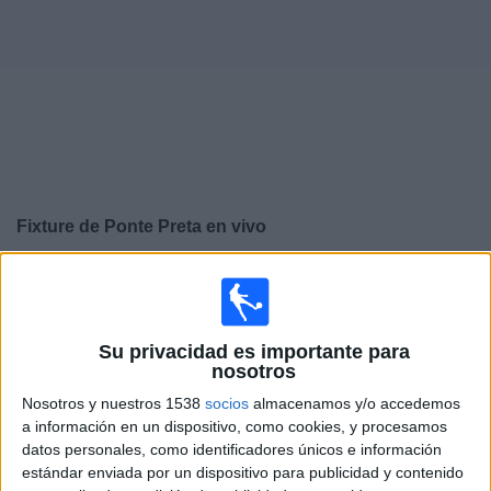
Otros
Deportes
Noticias
Widget
Fixture de
Ponte Preta
en vivo
×
Ponte Preta:
En este momento no hay ningún partido
en vivo. Puedes ver el historial de partidos en TV
emitidos anteriormente.
Su privacidad es importante para
nosotros
Domingo, 23/2/2025
Nosotros y nuestros 1538
socios
almacenamos y/o accedemos
a información en un dispositivo, como cookies, y procesamos
17:30
Campeonato Paulista
datos personales, como identificadores únicos e información
Ponte Preta
estándar enviada por un dispositivo para publicidad y contenido