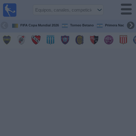
Fútbol en
vivo
Argentina
FIFA Copa Mundial 2026
Torneo Betano
Primera Nacional
Guía de
Partidos
Televisados
Partidos
de
hoy
Equipos
Campeonatos
Canales
TV