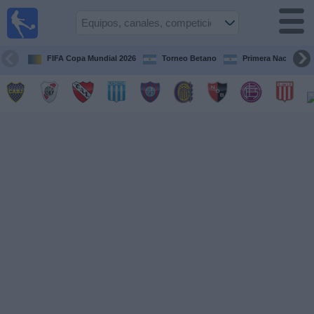
Fútbol en
vivo
Argentina
FIFA Copa Mundial 2026
Torneo Betano
Primera Nacional
Guía de
Partidos
Televisados
Partidos
de
hoy
Equipos
Campeonatos
Canales
TV