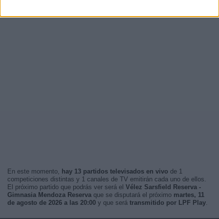
En este momento,
hay 13 partidos televisados en vivo
de 1
competiciones distintas y 1 canales de TV emitirán cada uno de ellos.
El próximo partido que podrás ver será el
Vélez Sarsfield Reserva -
Gimnasia Mendoza Reserva
que se disputará el próximo
martes, 11
de agosto de 2026 a las 20:00
y que será
transmitido por LPF Play
.