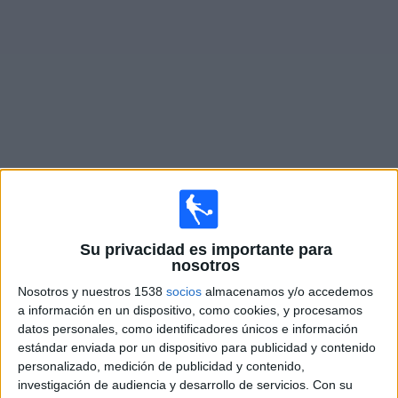
Otros
Deportes
Noticias
Widget
Fixture de
Vélez Sarsfield Reserva
en vivo
Martes, 11/8/2026
Su privacidad es importante para
15:00
Torneo Proyección
nosotros
Vélez Sarsfield Reserva
Nosotros y nuestros 1538
socios
almacenamos y/o accedemos
Gimnasia Mendoza Reserva
a información en un dispositivo, como cookies, y procesamos
datos personales, como identificadores únicos e información
LPF Play
estándar enviada por un dispositivo para publicidad y contenido
personalizado, medición de publicidad y contenido,
Martes, 18/8/2026
investigación de audiencia y desarrollo de servicios.
Con su