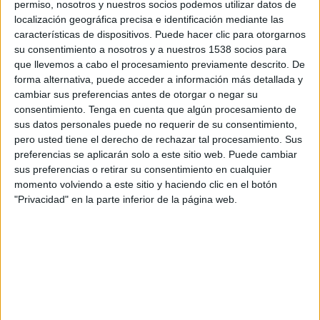
permiso, nosotros y nuestros socios podemos utilizar datos de
15:00
Torneo Proyección
localización geográfica precisa e identificación mediante las
características de dispositivos. Puede hacer clic para otorgarnos
Godoy Cruz Reserva
su consentimiento a nosotros y a nuestros 1538 socios para
Vélez Sarsfield Reserva
que llevemos a cabo el procesamiento previamente descrito. De
LPF Play
forma alternativa, puede acceder a información más detallada y
cambiar sus preferencias antes de otorgar o negar su
consentimiento.
Tenga en cuenta que algún procesamiento de
Martes, 25/8/2026
sus datos personales puede no requerir de su consentimiento,
15:00
Torneo Proyección
pero usted tiene el derecho de rechazar tal procesamiento. Sus
preferencias se aplicarán solo a este sitio web. Puede cambiar
Vélez Sarsfield Reserva
sus preferencias o retirar su consentimiento en cualquier
Atlético Tucumán Reserva
momento volviendo a este sitio y haciendo clic en el botón
"Privacidad" en la parte inferior de la página web.
LPF Play
Más días
DATOS ESTADÍSTICOS DEL EQUIPO VÉLEZ SARSFIELD
RESERVA EN TELEVISIÓN EN ARGENTINA