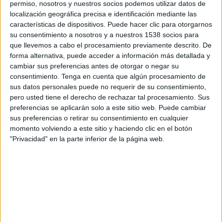
permiso, nosotros y nuestros socios podemos utilizar datos de
19:00
Torneo Proyección
localización geográfica precisa e identificación mediante las
características de dispositivos. Puede hacer clic para otorgarnos
Talleres Córdoba Reserva
su consentimiento a nosotros y a nuestros 1538 socios para
Rosario Central Reserva
que llevemos a cabo el procesamiento previamente descrito. De
LPF Play
forma alternativa, puede acceder a información más detallada y
cambiar sus preferencias antes de otorgar o negar su
consentimiento.
Tenga en cuenta que algún procesamiento de
Jueves, 27/8/2026
sus datos personales puede no requerir de su consentimiento,
15:00
Torneo Proyección
pero usted tiene el derecho de rechazar tal procesamiento. Sus
preferencias se aplicarán solo a este sitio web. Puede cambiar
Rosario Central Reserva
sus preferencias o retirar su consentimiento en cualquier
Barracas Central Reserva
momento volviendo a este sitio y haciendo clic en el botón
"Privacidad" en la parte inferior de la página web.
LPF Play
Más días
DATOS ESTADÍSTICOS DEL EQUIPO ROSARIO CENTRAL
RESERVA EN TELEVISIÓN EN ARGENTINA