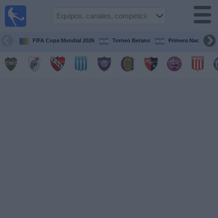
Fútbol en
vivo
Argentina
FIFA Copa Mundial 2026
Torneo Betano
Primera Nacional
Guía de
Partidos
Televisados
Partidos
de
hoy
Equipos
Campeonatos
Canales
TV