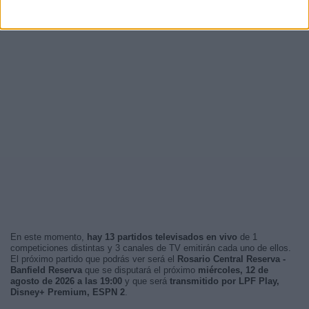
En este momento,
hay 13 partidos televisados en vivo
de 1
competiciones distintas y 3 canales de TV emitirán cada uno de ellos.
El próximo partido que podrás ver será el
Rosario Central Reserva -
Banfield Reserva
que se disputará el próximo
miércoles, 12 de
agosto de 2026 a las 19:00
y que será
transmitido por LPF Play,
Disney+ Premium, ESPN 2
.