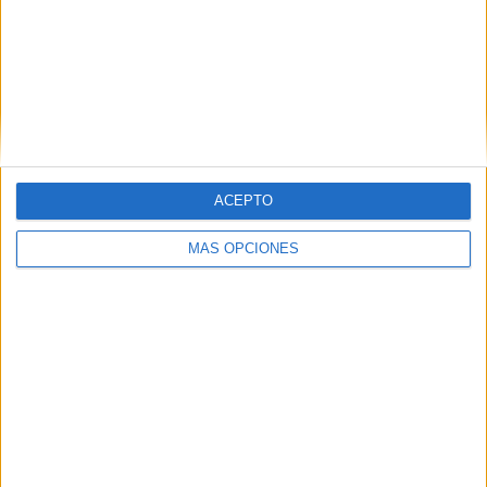
Reserva
RANKING POR EQUIPOS
San Lorenzo Reserva
9 (5,77%)
Newell's Old Boys Reserva
8 (5,13%)
Gimnasia LP Reserva
8 (5,13%)
Instituto Reserva
8 (5,13%)
River Plate Reserva
8 (5,13%)
ACEPTO
Ver ranking completo
MÁS OPCIONES
RANKING POR COMPETICIONES
Torneo Proyección
156 (100%)
Ver ranking completo
Nº DE PARTIDOS POR DÍA DE LA SEMANA
LUNES
MARTES
MIÉRCOLES
JUEVES
VIERNES