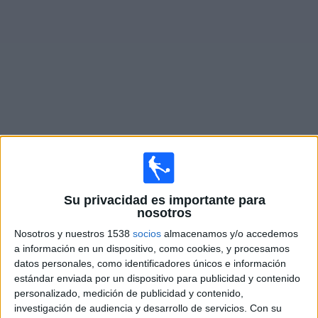
Otros
Deportes
Noticias
Widget
Fixture de
Rosario Central Reserva
en vivo
Miércoles, 12/8/2026
Su privacidad es importante para
14:00
Torneo Proyección
nosotros
Rosario Central Reserva
Nosotros y nuestros 1538
socios
almacenamos y/o accedemos
Banfield Reserva
a información en un dispositivo, como cookies, y procesamos
datos personales, como identificadores únicos e información
LPF Play
Disney+ Premium
ESPN 2
estándar enviada por un dispositivo para publicidad y contenido
personalizado, medición de publicidad y contenido,
Miércoles, 19/8/2026
investigación de audiencia y desarrollo de servicios.
Con su