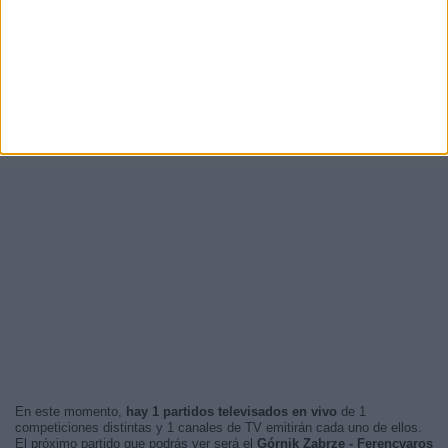
En este momento,
hay 1 partidos televisados en vivo
de 1
competiciones distintas y 1 canales de TV emitirán cada uno de ellos.
El próximo partido que podrás ver será el
Górnik Zabrze - Ferencvaros