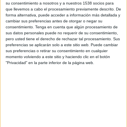
su consentimiento a nosotros y a nuestros 1538 socios para
DATOS ESTADÍSTICOS DEL EQUIPO GÓRNIK ZABRZE EN
que llevemos a cabo el procesamiento previamente descrito. De
TELEVISIÓN EN ARGENTINA
forma alternativa, puede acceder a información más detallada y
cambiar sus preferencias antes de otorgar o negar su
A fecha de hoy
8/8/2026
y desde que esta web recoge los datos
consentimiento.
Tenga en cuenta que algún procesamiento de
estadísticos de cuándo y dónde se transmiten los partidos de
Fútbol
del
sus datos personales puede no requerir de su consentimiento,
equipo
Górnik Zabrze
en
Argentina
, que fue el
14/6/2020
, podemos dar
pero usted tiene el derecho de rechazar tal procesamiento. Sus
los siguientes datos:
preferencias se aplicarán solo a este sitio web. Puede cambiar
90
sus preferencias o retirar su consentimiento en cualquier
momento volviendo a este sitio y haciendo clic en el botón
"Privacidad" en la parte inferior de la página web.
PARTIDOS TELEVISADOS
35 partidos en abierto
38,89%
55 partidos de pago
61,11%
ÚLTIMO PARTIDO EN ABIERTO
Jagiellonia Bialystok - Górnik Zabrze
4/5/2025 Liga Polaca por OneFootball, OneFootball PPV
RANKING POR CANALES