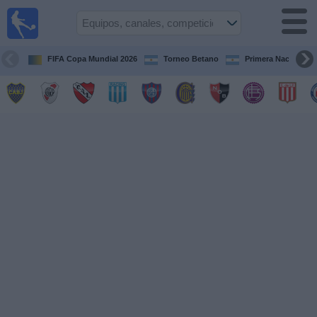
Fútbol en
vivo
Argentina
FIFA Copa Mundial 2026
Torneo Betano
Primera Nacional
Guía de
Partidos
Televisados
Partidos
de
hoy
Equipos
Campeonatos
Canales
TV