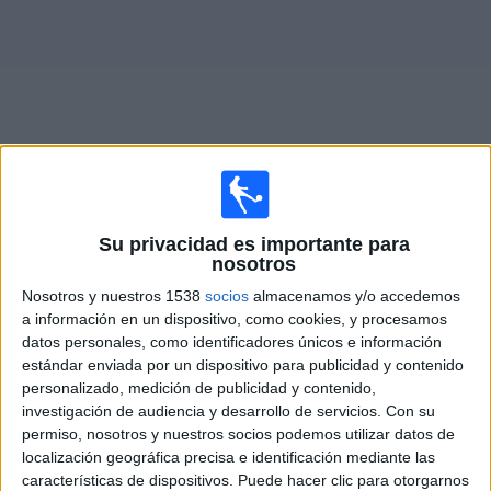
Otros
Deportes
Noticias
Widget
Fixture de
Górnik Zabrze
en vivo
Su privacidad es importante para
nosotros
Jueves, 13/8/2026
Nosotros y nuestros 1538
socios
almacenamos y/o accedemos
14:00
Europa League
a información en un dispositivo, como cookies, y procesamos
3ª Ronda Clasificación
datos personales, como identificadores únicos e información
estándar enviada por un dispositivo para publicidad y contenido
Górnik Zabrze
personalizado, medición de publicidad y contenido,
Ferencvaros
investigación de audiencia y desarrollo de servicios.
Con su
permiso, nosotros y nuestros socios podemos utilizar datos de
OneFootball PPV
localización geográfica precisa e identificación mediante las
características de dispositivos. Puede hacer clic para otorgarnos