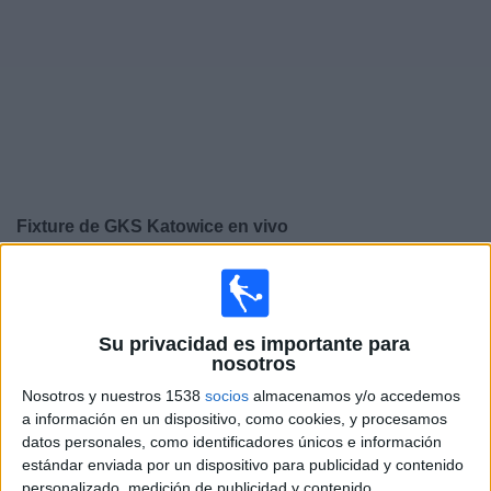
Otros
Deportes
Noticias
Widget
Fixture de
GKS Katowice
en vivo
×
GKS Katowice:
En este momento no hay ningún
partido en vivo. Puedes ver el historial de partidos en TV
emitidos anteriormente.
Su privacidad es importante para
nosotros
Domingo, 5/10/2025
Nosotros y nuestros 1538
socios
almacenamos y/o accedemos
a información en un dispositivo, como cookies, y procesamos
12:30
Liga Polaca
datos personales, como identificadores únicos e información
estándar enviada por un dispositivo para publicidad y contenido
GKS Katowice
personalizado, medición de publicidad y contenido,