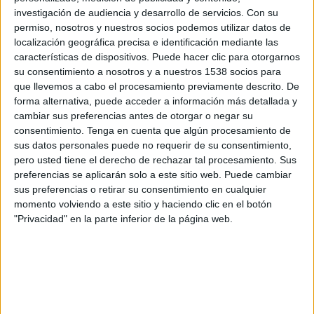
Lech Poznan
investigación de audiencia y desarrollo de servicios.
Con su
FOX Sports 2
permiso, nosotros y nuestros socios podemos utilizar datos de
localización geográfica precisa e identificación mediante las
características de dispositivos. Puede hacer clic para otorgarnos
Domingo, 10/8/2025
su consentimiento a nosotros y a nuestros 1538 socios para
15:15
Liga Polaca
que llevemos a cabo el procesamiento previamente descrito. De
forma alternativa, puede acceder a información más detallada y
Legia Warszawa
cambiar sus preferencias antes de otorgar o negar su
GKS Katowice
consentimiento.
Tenga en cuenta que algún procesamiento de
sus datos personales puede no requerir de su consentimiento,
FOX Sports
pero usted tiene el derecho de rechazar tal procesamiento. Sus
preferencias se aplicarán solo a este sitio web. Puede cambiar
Domingo, 18/5/2025
sus preferencias o retirar su consentimiento en cualquier
momento volviendo a este sitio y haciendo clic en el botón
12:30
Liga Polaca
"Privacidad" en la parte inferior de la página web.
GKS Katowice
Lech Poznan
OneFootball
OneFootball PPV
Más días