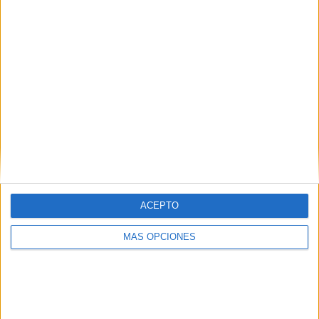
1
3
4
COMPETICIONES
VS Lech
RIVALES
Poznan
RANKING POR EQUIPOS
Lech Poznan
3 (42,86%)
Legia Warszawa
2 (28,57%)
Raków Częstochowa
1 (14,29%)
Widzew Lodz
1 (14,29%)
Ver ranking completo
ACEPTO
RANKING POR COMPETICIONES
MÁS OPCIONES
Liga Polaca
7 (100%)
Ver ranking completo
Nº DE PARTIDOS POR DÍA DE LA SEMANA