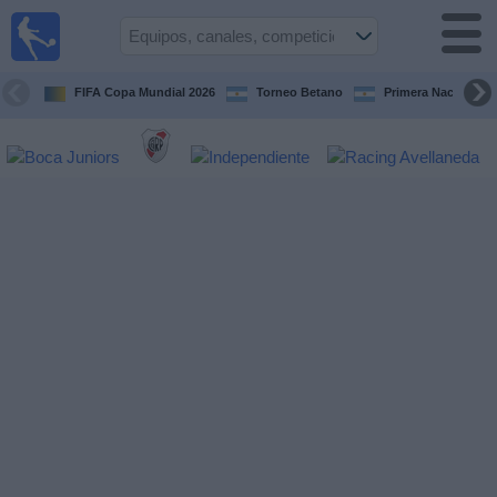
Fútbol en
vivo
Argentina
FIFA Copa Mundial 2026
Torneo Betano
Primera Nacional
Guía de
Partidos
Televisados
Partidos
de
hoy
Equipos
Campeonatos
Canales
TV