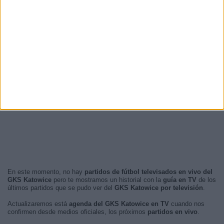
En este momento, no hay
partidos de fútbol televisados en vivo del
GKS Katowice
pero te mostramos un historial con la
guía en TV
de los
últimos partidos que se pudo ver del
GKS Katowice por televisión
.
Actualizaremos está
agenda del GKS Katowice en TV
cuando nos
confirmen desde medios oficiales, los próximos
partidos en vivo
.