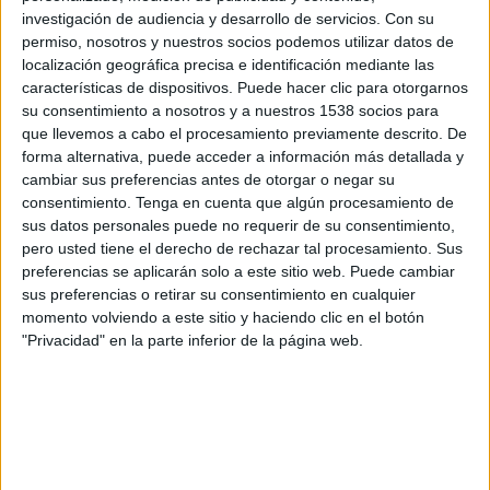
FC Stade-Lausanne-Ouchy
investigación de audiencia y desarrollo de servicios.
Con su
OneFootball
permiso, nosotros y nuestros socios podemos utilizar datos de
localización geográfica precisa e identificación mediante las
características de dispositivos. Puede hacer clic para otorgarnos
Sábado, 18/5/2024
su consentimiento a nosotros y a nuestros 1538 socios para
13:00
Superliga Suiza
que llevemos a cabo el procesamiento previamente descrito. De
forma alternativa, puede acceder a información más detallada y
FC Stade-Lausanne-Ouchy
cambiar sus preferencias antes de otorgar o negar su
Lausanne Sport
consentimiento.
Tenga en cuenta que algún procesamiento de
sus datos personales puede no requerir de su consentimiento,
OneFootball
pero usted tiene el derecho de rechazar tal procesamiento. Sus
preferencias se aplicarán solo a este sitio web. Puede cambiar
Martes, 14/5/2024
sus preferencias o retirar su consentimiento en cualquier
momento volviendo a este sitio y haciendo clic en el botón
15:30
Superliga Suiza
"Privacidad" en la parte inferior de la página web.
FC Basel
FC Stade-Lausanne-Ouchy
OneFootball
Más días