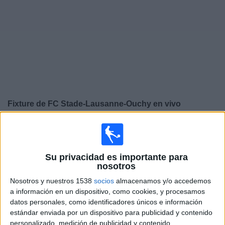
Otros
Deportes
Noticias
Widget
Fixture de
FC Stade-Lausanne-Ouchy
en vivo
×
FC Stade-Lausanne-Ouchy:
En este momento no hay
ningún partido en vivo. Puedes ver el historial de
partidos en TV emitidos anteriormente.
Su privacidad es importante para
nosotros
Martes, 21/5/2024
Nosotros y nuestros 1538
socios
almacenamos y/o accedemos
a información en un dispositivo, como cookies, y procesamos
15:30
Superliga Suiza
datos personales, como identificadores únicos e información
estándar enviada por un dispositivo para publicidad y contenido
FC Luzern
personalizado, medición de publicidad y contenido,