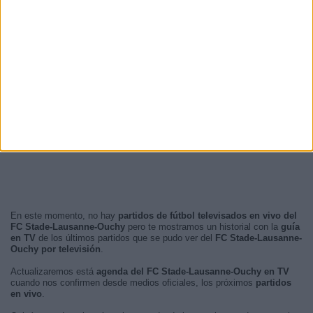
En este momento, no hay
partidos de fútbol televisados en vivo del
FC Stade-Lausanne-Ouchy
pero te mostramos un historial con la
guía
en TV
de los últimos partidos que se pudo ver del
FC Stade-Lausanne-
Ouchy por televisión
.
Actualizaremos está
agenda del FC Stade-Lausanne-Ouchy en TV
cuando nos confirmen desde medios oficiales, los próximos
partidos
en vivo
.