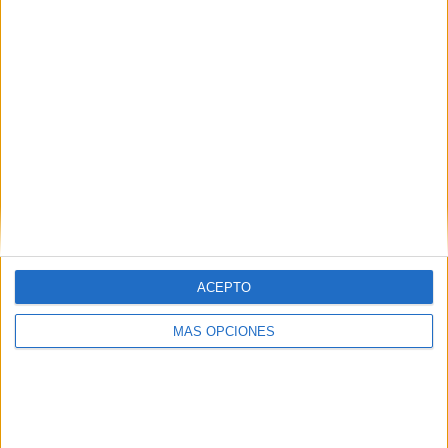
RANKING POR EQUIPOS
FC Luzern
4 (11,43%)
FC Basel
4 (11,43%)
Grasshopper
4 (11,43%)
Lausanne Sport
4 (11,43%)
Yverdon Sport
4 (11,43%)
Ver ranking completo
RANKING POR COMPETICIONES
Superliga Suiza
35 (100%)
ACEPTO
Ver ranking completo
MÁS OPCIONES
Nº DE PARTIDOS POR DÍA DE LA SEMANA
LUNES
MARTES
MIÉRCOLES
JUEVES
VIERNES
-
2
1
2
-