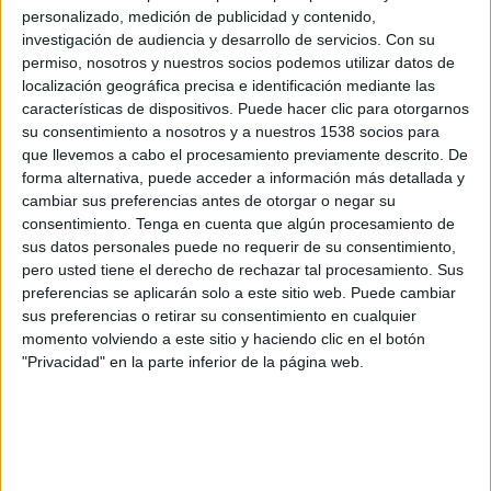
FC Winterthur
personalizado, medición de publicidad y contenido,
OneFootball
investigación de audiencia y desarrollo de servicios.
Con su
permiso, nosotros y nuestros socios podemos utilizar datos de
localización geográfica precisa e identificación mediante las
Lunes, 20/5/2024
características de dispositivos. Puede hacer clic para otorgarnos
13:00
Superliga Suiza
su consentimiento a nosotros y a nuestros 1538 socios para
que llevemos a cabo el procesamiento previamente descrito. De
FC Winterthur
forma alternativa, puede acceder a información más detallada y
cambiar sus preferencias antes de otorgar o negar su
St. Gallen
consentimiento.
Tenga en cuenta que algún procesamiento de
OneFootball
sus datos personales puede no requerir de su consentimiento,
pero usted tiene el derecho de rechazar tal procesamiento. Sus
Jueves, 16/5/2024
preferencias se aplicarán solo a este sitio web. Puede cambiar
sus preferencias o retirar su consentimiento en cualquier
15:30
Superliga Suiza
momento volviendo a este sitio y haciendo clic en el botón
"Privacidad" en la parte inferior de la página web.
Lugano
FC Winterthur
OneFootball
Más días