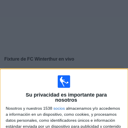
Otros
Deportes
Noticias
Widget
Fixture de
FC Winterthur
en vivo
×
FC Winterthur:
En este momento no hay ningún
partido en vivo. Puedes ver el historial de partidos en TV
emitidos anteriormente.
Su privacidad es importante para
nosotros
Sábado, 25/5/2024
Nosotros y nuestros 1538
socios
almacenamos y/o accedemos
15:30
Superliga Suiza
a información en un dispositivo, como cookies, y procesamos
datos personales, como identificadores únicos e información
Young Boys
estándar enviada por un dispositivo para publicidad y contenido