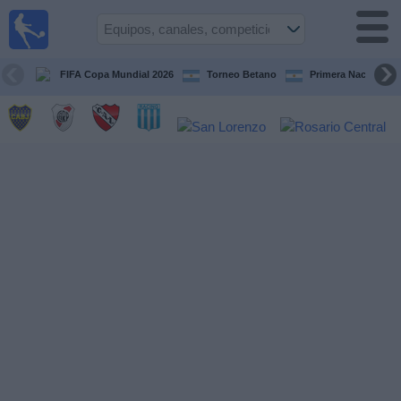
Fútbol en
vivo
Argentina
FIFA Copa Mundial 2026
Torneo Betano
Primera Nacional
Guía de
Partidos
Televisados
Partidos
de
hoy
Equipos
Campeonatos
Canales
TV