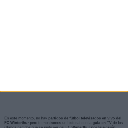
En este momento, no hay
partidos de fútbol televisados en vivo del
FC Winterthur
pero te mostramos un historial con la
guía en TV
de los
últimos partidos que se pudo ver del
FC Winterthur por televisión
.