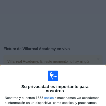
Otros
Deportes
Noticias
Widget
Fixture de
Villarreal Academy
en vivo
×
Villarreal Academy:
En este momento no hay ningún
partido en vivo. Puedes ver el historial de partidos en TV
emitidos anteriormente.
Viernes, 27/3/2026
Su privacidad es importante para
nosotros
08:30
LaLiga Futures
Nosotros y nuestros 1538
Fase de grupos
socios
almacenamos y/o accedemos
a información en un dispositivo, como cookies, y procesamos