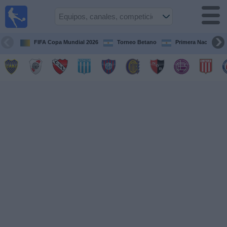
Fútbol en
vivo
Argentina
FIFA Copa Mundial 2026
Torneo Betano
Primera Nacional
Guía de
Partidos
Televisados
Partidos
de
hoy
Equipos
Campeonatos
Canales
TV