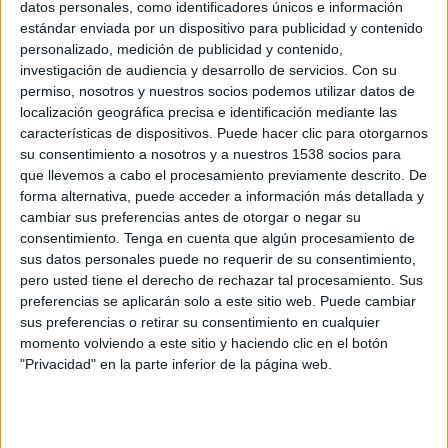
Valencia CF Academy
datos personales, como identificadores únicos e información
estándar enviada por un dispositivo para publicidad y contenido
Villarreal Academy
personalizado, medición de publicidad y contenido,
DGO
DSPORTS+ Plus (613/1613)
investigación de audiencia y desarrollo de servicios.
Con su
permiso, nosotros y nuestros socios podemos utilizar datos de
Jueves, 26/3/2026
localización geográfica precisa e identificación mediante las
características de dispositivos. Puede hacer clic para otorgarnos
08:30
LaLiga Futures
su consentimiento a nosotros y a nuestros 1538 socios para
Fase de grupos
que llevemos a cabo el procesamiento previamente descrito. De
forma alternativa, puede acceder a información más detallada y
FC Barcelona Academy
cambiar sus preferencias antes de otorgar o negar su
Villarreal Academy
consentimiento.
Tenga en cuenta que algún procesamiento de
DGO
DSPORTS+ Plus (613/1613)
sus datos personales puede no requerir de su consentimiento,
pero usted tiene el derecho de rechazar tal procesamiento. Sus
13:00
LaLiga Futures
preferencias se aplicarán solo a este sitio web. Puede cambiar
Fase de grupos
sus preferencias o retirar su consentimiento en cualquier
momento volviendo a este sitio y haciendo clic en el botón
Villarreal Academy
"Privacidad" en la parte inferior de la página web.
Shanghai Port Academy
DGO
DSPORTS+ Plus (613/1613)
Miércoles, 25/3/2026