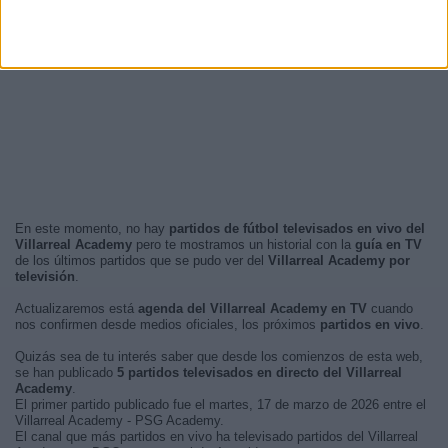
En este momento, no hay
partidos de fútbol televisados en vivo del
Villarreal Academy
pero te mostramos un historial con la
guía en TV
de los últimos partidos que se pudo ver del
Villarreal Academy por
televisión
.
Actualizaremos está
agenda del Villarreal Academy en TV
cuando
nos confirmen desde medios oficiales, los próximos
partidos en vivo
.
Quizás sea de tu interés saber que desde los comienzos de esta web,
se han publicado
5 partidos televisados en directo del Villarreal
Academy
.
El primer partido publicado fue el martes, 17 de marzo de 2026 entre el
Villarreal Academy - PSG Academy.
El canal que más partidos en vivo ha televisado partidos del Villarreal