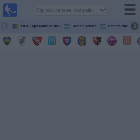
Fútbol en
vivo
Argentina
FIFA Copa Mundial 2026
Torneo Betano
Primera Nacional
Guía de
Partidos
Televisados
Partidos
de
hoy
Equipos
Campeonatos
Canales
TV