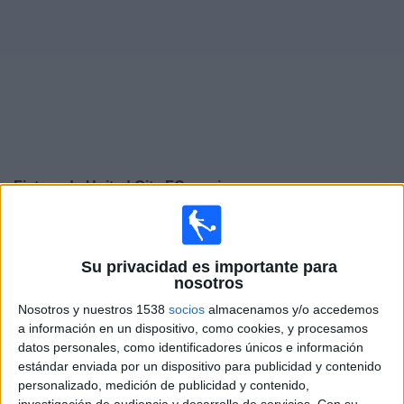
Otros
Deportes
Noticias
Widget
Fixture de
United City FC
en vivo
×
United City FC:
En este momento no hay ningún
partido en vivo. Puedes ver el historial de partidos en TV
Su privacidad es importante para
emitidos anteriormente.
nosotros
Nosotros y nuestros 1538
socios
almacenamos y/o accedemos
Sábado, 30/4/2022
a información en un dispositivo, como cookies, y procesamos
datos personales, como identificadores únicos e información
11:00
AFC Champions League Elite
estándar enviada por un dispositivo para publicidad y contenido
personalizado, medición de publicidad y contenido,
United City FC
investigación de audiencia y desarrollo de servicios.
Con su