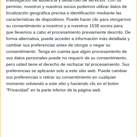
Melbourne City
permiso, nosotros y nuestros socios podemos utilizar datos de
Star+
localización geográfica precisa e identificación mediante las
características de dispositivos. Puede hacer clic para otorgarnos
su consentimiento a nosotros y a nuestros 1538 socios para
Miércoles, 27/4/2022
que llevemos a cabo el procesamiento previamente descrito. De
11:00
AFC Champions League Elite
forma alternativa, puede acceder a información más detallada y
cambiar sus preferencias antes de otorgar o negar su
Jeonnam Dragons
consentimiento.
Tenga en cuenta que algún procesamiento de
United City FC
sus datos personales puede no requerir de su consentimiento,
Star+
pero usted tiene el derecho de rechazar tal procesamiento. Sus
preferencias se aplicarán solo a este sitio web. Puede cambiar
sus preferencias o retirar su consentimiento en cualquier
Domingo, 24/4/2022
momento volviendo a este sitio y haciendo clic en el botón
11:00
AFC Champions League Elite
"Privacidad" en la parte inferior de la página web.
United City FC
BG Pathum United
Star+
Más días