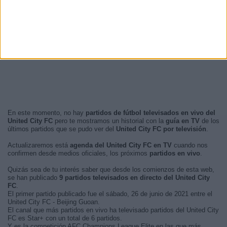
En este momento, no hay
partidos de fútbol televisados en vivo del
United City FC
pero te mostramos un historial con la
guía en TV
de los
últimos partidos que se pudo ver del
United City FC por televisión
.
Actualizaremos está
agenda del United City FC en TV
cuando nos
confirmen desde medios oficiales, los próximos
partidos en vivo
.
Quizás sea de tu interés saber que desde los comienzos de esta web,
se han publicado
9 partidos televisados en directo del United City
FC
.
El primer partido publicado fue el sábado, 26 de junio de 2021 entre el
United City FC - Beijing Guoan.
El canal que más partidos en vivo ha televisado partidos del United City
FC es Star+ con un total de 6 partidos.
Y es la competición AFC Champions League Elite en las que más