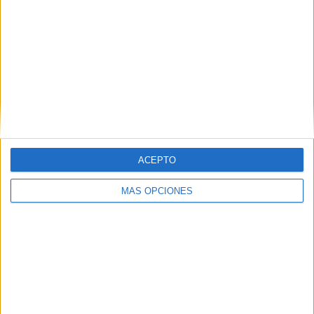
Daegu FC
2 (22,22%)
Melbourne City
2 (22,22%)
BG Pathum United
2 (22,22%)
Jeonnam Dragons
2 (22,22%)
Beijing Guoan
1 (11,11%)
Ver ranking completo
RANKING POR COMPETICIONES
AFC Champions League Elite
9 (100%)
ACEPTO
Ver ranking completo
MÁS OPCIONES
Nº DE PARTIDOS POR DÍA DE LA SEMANA
LUNES
MARTES
MIÉRCOLES
JUEVES
VIERNES
1
1
1
1
1
11,11%
11,11%
11,11%
11,11%
11,11%
SÁBADO
DOMINGO