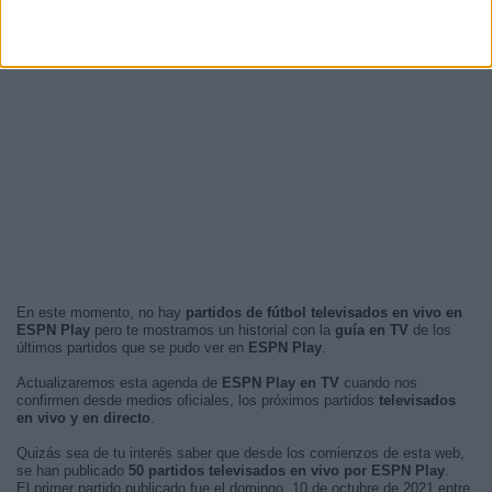
En este momento, no hay
partidos de fútbol televisados en vivo en
ESPN Play
pero te mostramos un historial con la
guía en TV
de los
últimos partidos que se pudo ver en
ESPN Play
.
Actualizaremos esta agenda de
ESPN Play en TV
cuando nos
confirmen desde medios oficiales, los próximos partidos
televisados
en vivo y en directo
.
Quizás sea de tu interés saber que desde los comienzos de esta web,
se han publicado
50 partidos televisados en vivo por ESPN Play
.
El primer partido publicado fue el domingo, 10 de octubre de 2021 entre