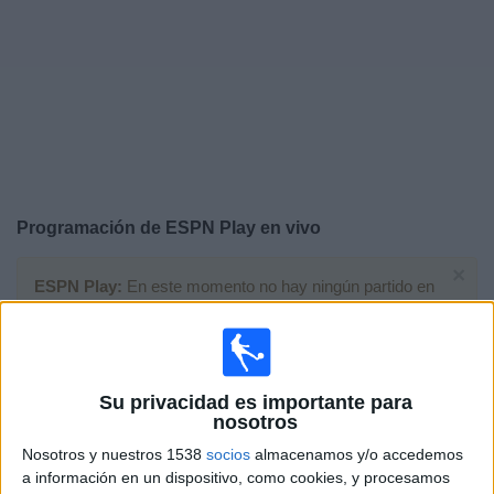
Otros
Deportes
Noticias
Widget
Programación de
ESPN Play
en vivo
×
ESPN Play:
En este momento no hay ningún partido en
vivo. Puedes ver el historial de partidos en TV emitidos
anteriormente.
Lunes, 6/12/2021
Su privacidad es importante para
nosotros
08:00
Torneo Proyección
Nosotros y nuestros 1538
socios
almacenamos y/o accedemos
Independiente Reserva
a información en un dispositivo, como cookies, y procesamos