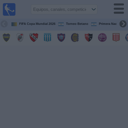
Fútbol en
vivo
Argentina
FIFA Copa Mundial 2026
Torneo Betano
Primera Nacional
Guía de
Partidos
Televisados
Partidos
de
hoy
Equipos
Campeonatos
Canales
TV