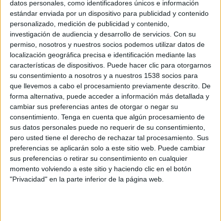
datos personales, como identificadores únicos e información
San Lorenzo Reserva
estándar enviada por un dispositivo para publicidad y contenido
Liga Profesional AFA YouTube
personalizado, medición de publicidad y contenido,
Facebook Liga Profesional AFA
ESPN Play
investigación de audiencia y desarrollo de servicios.
Con su
TNT Sports Premium
permiso, nosotros y nuestros socios podemos utilizar datos de
localización geográfica precisa e identificación mediante las
Domingo, 5/12/2021
características de dispositivos. Puede hacer clic para otorgarnos
su consentimiento a nosotros y a nuestros 1538 socios para
08:00
Torneo Proyección
que llevemos a cabo el procesamiento previamente descrito. De
forma alternativa, puede acceder a información más detallada y
Gimnasia LP Reserva
cambiar sus preferencias antes de otorgar o negar su
Estudiantes LP Reserva
consentimiento.
Tenga en cuenta que algún procesamiento de
Liga Profesional AFA YouTube
sus datos personales puede no requerir de su consentimiento,
Facebook Liga Profesional AFA
ESPN Play
pero usted tiene el derecho de rechazar tal procesamiento. Sus
preferencias se aplicarán solo a este sitio web. Puede cambiar
TNT Sports Premium
sus preferencias o retirar su consentimiento en cualquier
momento volviendo a este sitio y haciendo clic en el botón
Sábado, 4/12/2021
"Privacidad" en la parte inferior de la página web.
08:00
Torneo Proyección
Arsenal Sarandí Reserva