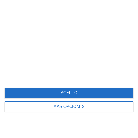
1
6
11
COMPETICIONES
VS Athletic Club
RIVALES
MG
RANKING POR EQUIPOS
Athletic Club MG
6 (30%)
Cruzeiro
3 (15%)
Betim Futebol
2 (10%)
Democrata GV
2 (10%)
América MG
1 (5%)
Ver ranking completo
RANKING POR COMPETICIONES
ACEPTO
Campeonato Mineiro
20 (100%)
MÁS OPCIONES
Ver ranking completo
Nº DE PARTIDOS POR DÍA DE LA SEMANA