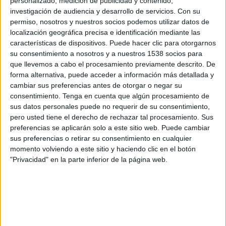
personalizado, medición de publicidad y contenido,
Uberlândia
investigación de audiencia y desarrollo de servicios.
Con su
Fanatiz (Míralo en vivo)
permiso, nosotros y nuestros socios podemos utilizar datos de
localización geográfica precisa e identificación mediante las
Sábado, 8/3/2025
características de dispositivos. Puede hacer clic para otorgarnos
su consentimiento a nosotros y a nuestros 1538 socios para
18:30
Campeonato Mineiro
que llevemos a cabo el procesamiento previamente descrito. De
forma alternativa, puede acceder a información más detallada y
Uberlândia
cambiar sus preferencias antes de otorgar o negar su
Athletic Club MG
consentimiento.
Tenga en cuenta que algún procesamiento de
Fanatiz (Míralo en vivo)
sus datos personales puede no requerir de su consentimiento,
pero usted tiene el derecho de rechazar tal procesamiento. Sus
preferencias se aplicarán solo a este sitio web. Puede cambiar
Viernes, 21/2/2025
sus preferencias o retirar su consentimiento en cualquier
18:00
Campeonato Mineiro
momento volviendo a este sitio y haciendo clic en el botón
"Privacidad" en la parte inferior de la página web.
Betim Futebol
Uberlândia
Fanatiz (Míralo en vivo)
Más días