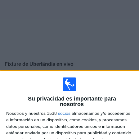
Otros
Deportes
Noticias
Widget
Fixture de
Uberlândia
en vivo
×
Uberlândia:
En este momento no hay ningún partido en
vivo. Puedes ver el historial de partidos en TV emitidos
anteriormente.
Su privacidad es importante para
nosotros
Sábado, 15/3/2025
Nosotros y nuestros 1538
socios
almacenamos y/o accedemos
a información en un dispositivo, como cookies, y procesamos
19:00
Campeonato Mineiro
datos personales, como identificadores únicos e información
estándar enviada por un dispositivo para publicidad y contenido
Athletic Club MG