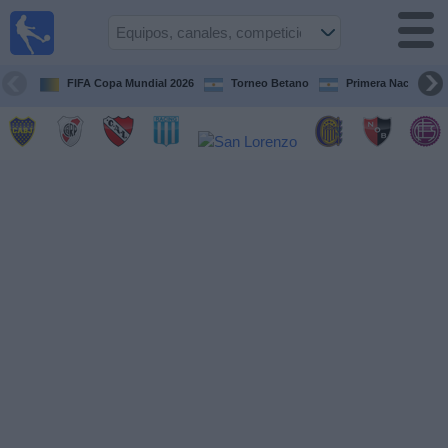
Fútbol en
vivo
Argentina
FIFA Copa Mundial 2026
Torneo Betano
Primera Nacional
Guía de
Partidos
Televisados
Partidos
de
hoy
Equipos
Campeonatos
Canales
TV