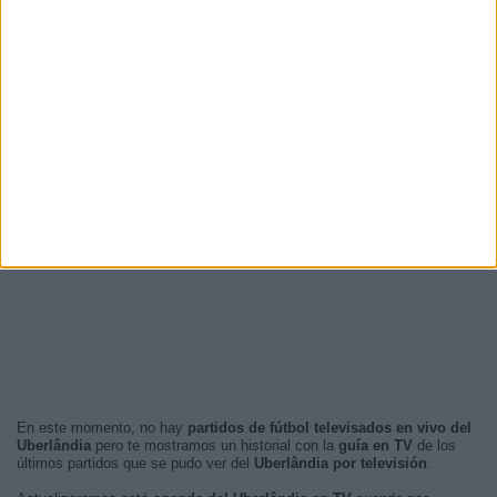
En este momento, no hay
partidos de fútbol televisados en vivo del
Uberlândia
pero te mostramos un historial con la
guía en TV
de los
últimos partidos que se pudo ver del
Uberlândia por televisión
.