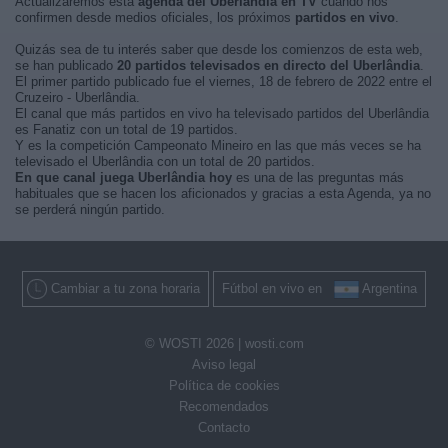
Actualizaremos está
agenda del Uberlândia en TV
cuando nos
confirmen desde medios oficiales, los próximos
partidos en vivo
.
Quizás sea de tu interés saber que desde los comienzos de esta web,
se han publicado
20 partidos televisados en directo del Uberlândia
.
El primer partido publicado fue el viernes, 18 de febrero de 2022 entre el
Cruzeiro - Uberlândia.
El canal que más partidos en vivo ha televisado partidos del Uberlândia
es Fanatiz con un total de 19 partidos.
Y es la competición Campeonato Mineiro en las que más veces se ha
televisado el Uberlândia con un total de 20 partidos.
En que canal juega Uberlândia hoy
es una de las preguntas más
habituales que se hacen los aficionados y gracias a esta Agenda, ya no
se perderá ningún partido.
Cambiar a tu zona horaria
Fútbol en vivo en
Argentina
© WOSTI 2026 |
wosti.com
Aviso legal
Política de cookies
Recomendados
Contacto