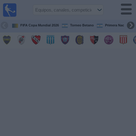
Fútbol en
vivo
Argentina
FIFA Copa Mundial 2026
Torneo Betano
Primera Nacional
Guía de
Partidos
Televisados
Partidos
de
hoy
Equipos
Campeonatos
Canales
TV