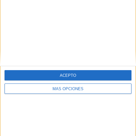
Atlético Mineiro
2 (20%)
Patrocinense
2 (20%)
Democrata GV
2 (20%)
Democrata SL
1 (10%)
América MG
1 (10%)
Ver ranking completo
RANKING POR COMPETICIONES
Campeonato Mineiro
10 (100%)
ACEPTO
Ver ranking completo
MÁS OPCIONES
Nº DE PARTIDOS POR DÍA DE LA SEMANA
LUNES
MARTES
MIÉRCOLES
JUEVES
VIERNES
1
-
1
1
1
10%
- %
10%
10%
10%