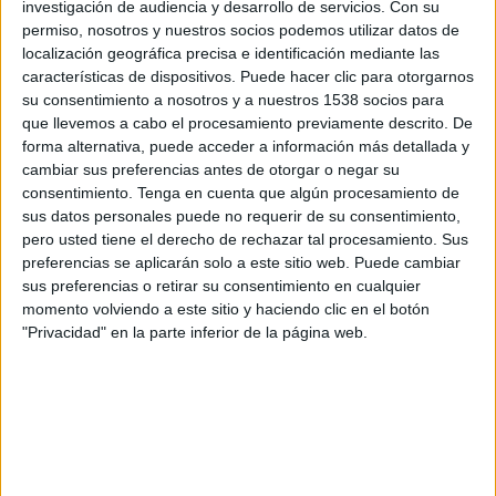
investigación de audiencia y desarrollo de servicios.
Con su
Ipatinga MG
permiso, nosotros y nuestros socios podemos utilizar datos de
Fanatiz (Míralo en vivo)
Brasileirão Play
localización geográfica precisa e identificación mediante las
características de dispositivos. Puede hacer clic para otorgarnos
Jueves, 21/3/2024
su consentimiento a nosotros y a nuestros 1538 socios para
que llevemos a cabo el procesamiento previamente descrito. De
19:00
Campeonato Mineiro
forma alternativa, puede acceder a información más detallada y
cambiar sus preferencias antes de otorgar o negar su
Patrocinense
consentimiento.
Tenga en cuenta que algún procesamiento de
Ipatinga MG
sus datos personales puede no requerir de su consentimiento,
Fanatiz (Míralo en vivo)
Brasileirão Play
pero usted tiene el derecho de rechazar tal procesamiento. Sus
preferencias se aplicarán solo a este sitio web. Puede cambiar
sus preferencias o retirar su consentimiento en cualquier
Sábado, 2/3/2024
momento volviendo a este sitio y haciendo clic en el botón
15:30
Campeonato Mineiro
"Privacidad" en la parte inferior de la página web.
Atlético Mineiro
Ipatinga MG
Fanatiz (Míralo en vivo)
Brasileirão Play
Más días