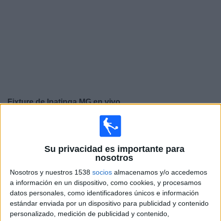
Otros
Deportes
Noticias
Widget
Fixture de
Ipatinga MG
en vivo
×
Ipatinga MG:
En este momento no hay ningún partido
en vivo. Puedes ver el historial de partidos en TV
Su privacidad es importante para
emitidos anteriormente.
nosotros
Nosotros y nuestros 1538
socios
almacenamos y/o accedemos
Lunes, 1/4/2024
a información en un dispositivo, como cookies, y procesamos
datos personales, como identificadores únicos e información
20:30
Campeonato Mineiro
estándar enviada por un dispositivo para publicidad y contenido
Democrata GV
personalizado, medición de publicidad y contenido,