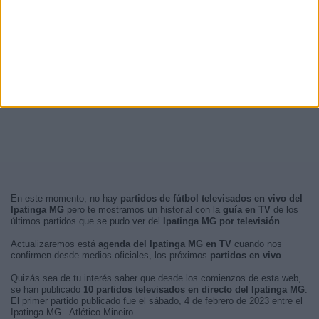
En este momento, no hay
partidos de fútbol televisados en vivo del
Ipatinga MG
pero te mostramos un historial con la
guía en TV
de los
últimos partidos que se pudo ver del
Ipatinga MG por televisión
.
Actualizaremos está
agenda del Ipatinga MG en TV
cuando nos
confirmen desde medios oficiales, los próximos
partidos en vivo
.
Quizás sea de tu interés saber que desde los comienzos de esta web,
se han publicado
10 partidos televisados en directo del Ipatinga MG
.
El primer partido publicado fue el sábado, 4 de febrero de 2023 entre el
Ipatinga MG - Atlético Mineiro.