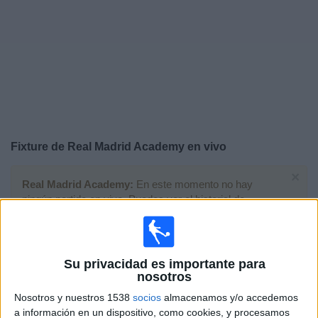
Otros
Deportes
Noticias
Widget
Fixture de
Real Madrid Academy
en vivo
×
Real Madrid Academy:
En este momento no hay
ningún partido en vivo. Puedes ver el historial de
partidos en TV emitidos anteriormente.
Domingo, 24/5/2026
Su privacidad es importante para
nosotros
06:00
Copa Campeones Juvenil
Final
Nosotros y nuestros 1538
socios
almacenamos y/o accedemos
a información en un dispositivo, como cookies, y procesamos