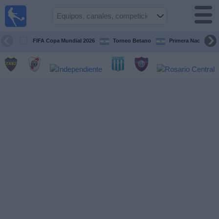
Fútbol en
vivo
Argentina
FIFA Copa Mundial 2026
Torneo Betano
Primera Nacional
Guía de
Partidos
Televisados
Partidos
de
hoy
Equipos
Campeonatos
Canales
TV