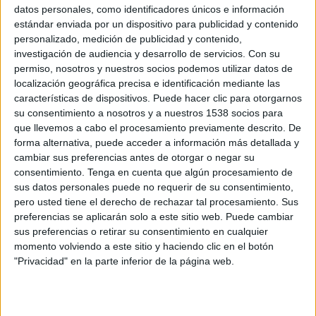
datos personales, como identificadores únicos e información
estándar enviada por un dispositivo para publicidad y contenido
FC Barcelona Academy
personalizado, medición de publicidad y contenido,
Real Madrid Academy
investigación de audiencia y desarrollo de servicios.
Con su
FC Barcelona PPV YouTube
permiso, nosotros y nuestros socios podemos utilizar datos de
localización geográfica precisa e identificación mediante las
Lunes, 20/4/2026
características de dispositivos. Puede hacer clic para otorgarnos
su consentimiento a nosotros y a nuestros 1538 socios para
13:45
UEFA Youth League
que llevemos a cabo el procesamiento previamente descrito. De
Final
forma alternativa, puede acceder a información más detallada y
cambiar sus preferencias antes de otorgar o negar su
consentimiento.
Tenga en cuenta que algún procesamiento de
Club Brugge Academy
sus datos personales puede no requerir de su consentimiento,
Real Madrid Academy
pero usted tiene el derecho de rechazar tal procesamiento. Sus
preferencias se aplicarán solo a este sitio web. Puede cambiar
Disney+ Premium
UEFA TV
sus preferencias o retirar su consentimiento en cualquier
momento volviendo a este sitio y haciendo clic en el botón
Viernes, 17/4/2026
"Privacidad" en la parte inferior de la página web.
13:45
UEFA Youth League
Semifinales