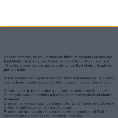
En este momento, no hay
partidos de fútbol televisados en vivo del
Real Madrid Academy
pero te mostramos un historial con la
guía en
TV
de los últimos partidos que se pudo ver del
Real Madrid Academy
por televisión
.
Actualizaremos está
agenda del Real Madrid Academy en TV
cuando
nos confirmen desde medios oficiales, los próximos
partidos en vivo
.
Quizás sea de tu interés saber que desde los comienzos de esta web,
se han publicado
10 partidos televisados en directo del Real Madrid
Academy
.
El primer partido publicado fue el miércoles, 25 de febrero de 2026 entre
el Real Madrid Academy - Chelsea Academy.
El canal que más partidos en vivo ha televisado partidos del Real
Madrid Academy es DGO con un total de 5 partidos.