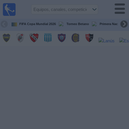
Fútbol en
vivo
Argentina
FIFA Copa Mundial 2026
Torneo Betano
Primera Nacional
Guía de
Partidos
Televisados
Partidos
de
hoy
Equipos
Campeonatos
Canales
TV