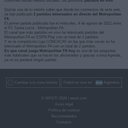
confirmen desde medios oficiales, los próximos
partidos en vivo
.
Quizás sea de tu interés saber que desde los comienzos de esta web,
se han publicado
2 partidos televisados en directo del Metropolitan
FA
.
El primer partido publicado fue el miércoles, 4 de agosto de 2021 entre
el FC Santa Lucía - Metropolitan FA.
El canal que más partidos en vivo ha televisado partidos del
Metropolitan FA es ESPN Play con un total de 2 partidos.
Y es la competición Liga CONCACAF en las que más veces se ha
televisado el Metropolitan FA con un total de 2 partidos.
En que canal juega Metropolitan FA hoy
es una de las preguntas
más habituales que se hacen los aficionados y gracias a esta Agenda,
ya no se perderá ningún partido.
Cambiar a tu zona horaria
Fútbol en vivo en
Argentina
© WOSTI 2026 |
wosti.com
Aviso legal
Política de cookies
Recomendados
Contacto