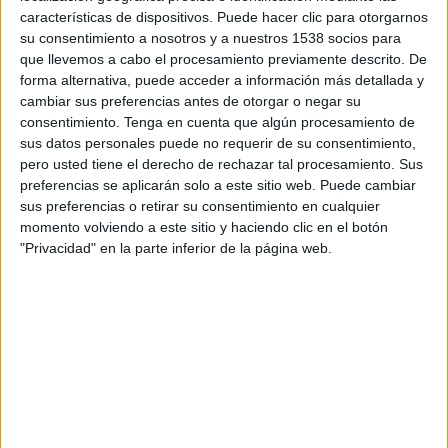
Metropolitan FA
características de dispositivos. Puede hacer clic para otorgarnos
FC Santa Lucía
su consentimiento a nosotros y a nuestros 1538 socios para
ESPN Play
que llevemos a cabo el procesamiento previamente descrito. De
forma alternativa, puede acceder a información más detallada y
cambiar sus preferencias antes de otorgar o negar su
Martes, 3/8/2021
consentimiento.
Tenga en cuenta que algún procesamiento de
21:00
Liga CONCACAF
sus datos personales puede no requerir de su consentimiento,
Ronda Preliminar
pero usted tiene el derecho de rechazar tal procesamiento. Sus
preferencias se aplicarán solo a este sitio web. Puede cambiar
FC Santa Lucía
sus preferencias o retirar su consentimiento en cualquier
Metropolitan FA
momento volviendo a este sitio y haciendo clic en el botón
"Privacidad" en la parte inferior de la página web.
ESPN Play
DATOS ESTADÍSTICOS DEL EQUIPO METROPOLITAN FA EN
TELEVISIÓN EN ARGENTINA
A fecha de hoy
7/8/2026
y desde que esta web recoge los datos
estadísticos de cuándo y dónde se transmiten los partidos de
Fútbol
del
equipo
Metropolitan FA
en
Argentina
, que fue el
4/8/2021
, podemos dar
los siguientes datos: