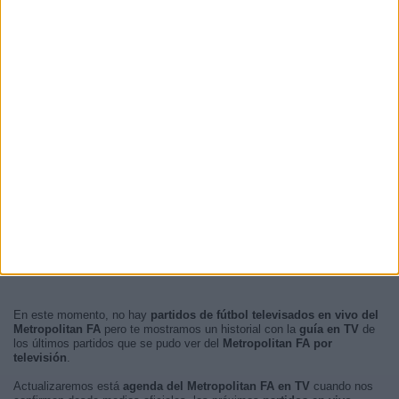
En este momento, no hay
partidos de fútbol televisados en vivo del
Metropolitan FA
pero te mostramos un historial con la
guía en TV
de
los últimos partidos que se pudo ver del
Metropolitan FA por
televisión
.
Actualizaremos está
agenda del Metropolitan FA en TV
cuando nos