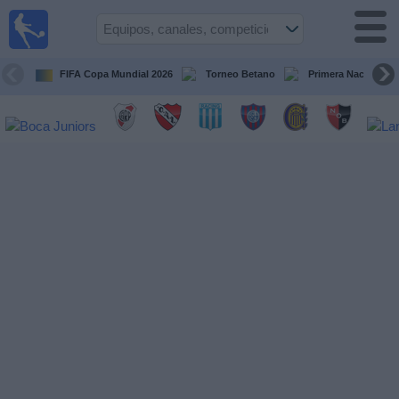
Fútbol en
vivo
Argentina
FIFA Copa Mundial 2026
Torneo Betano
Primera Nacional
Guía de
Partidos
Televisados
Partidos
de
hoy
Equipos
Campeonatos
Canales
TV