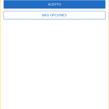
ACEPTO
Nº DE PARTIDOS POR DÍA DE LA SEMANA
MÁS OPCIONES
LUNES
MARTES
MIÉRCOLES
JUEVES
VIERNES
-
5
-
-
1
- %
41,67%
- %
- %
8,33%
SÁBADO
DOMINGO
5
1
41,67%
8,33%
Nº DE PARTIDOS POR MES
ENERO
FEBRERO
MARZO
ABRIL
MAYO
JUNIO
JULIO
AGOSTO
1
3
1
-
2
-
-
1
8,33%
25%
8,33%
- %
16,67%
- %
- %
8,33%
SEPTIEMBRE
OCTUBRE
NOVIEMBRE
DICIEMBRE
1
1
1
1