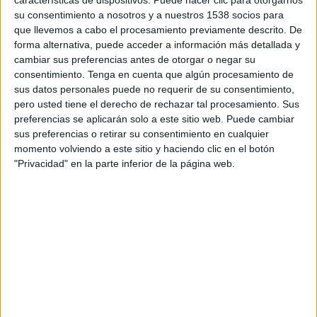
11:00
National League
su consentimiento a nosotros y a nuestros 1538 socios para
que llevemos a cabo el procesamiento previamente descrito. De
Kidderminster
forma alternativa, puede acceder a información más detallada y
Eastleigh FC
cambiar sus preferencias antes de otorgar o negar su
consentimiento.
Tenga en cuenta que algún procesamiento de
sus datos personales puede no requerir de su consentimiento,
DAZN (Ver en directo)
pero usted tiene el derecho de rechazar tal procesamiento. Sus
preferencias se aplicarán solo a este sitio web. Puede cambiar
sus preferencias o retirar su consentimiento en cualquier
DATOS ESTADÍSTICOS DEL EQUIPO KIDDERMINSTER EN
momento volviendo a este sitio y haciendo clic en el botón
TELEVISIÓN EN ARGENTINA
"Privacidad" en la parte inferior de la página web.
A fecha de hoy
7/8/2026
y desde que esta web recoge los datos
estadísticos de cuándo y dónde se transmiten los partidos de
Fútbol
del
equipo
Kidderminster
en
Argentina
, que fue el
5/11/2023
, podemos dar
los siguientes datos:
12
PARTIDOS TELEVISADOS
0 partidos en abierto