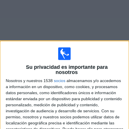
Otros
Deportes
Noticias
Widget
Fixture de
Kidderminster
en vivo
Su privacidad es importante para
Mañana sábado, 8/8/2026
nosotros
Nosotros y nuestros 1538
socios
almacenamos y/o accedemos
11:00
National League
a información en un dispositivo, como cookies, y procesamos
Hornchurch FC
datos personales, como identificadores únicos e información
estándar enviada por un dispositivo para publicidad y contenido
Kidderminster
personalizado, medición de publicidad y contenido,
DAZN (Ver en directo)
investigación de audiencia y desarrollo de servicios.
Con su
permiso, nosotros y nuestros socios podemos utilizar datos de
Sábado, 15/8/2026
localización geográfica precisa e identificación mediante las
características de dispositivos. Puede hacer clic para otorgarnos