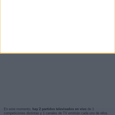
En este momento,
hay 2 partidos televisados en vivo
de 1
competiciones distintas y 1 canales de TV emitirán cada uno de ellos.