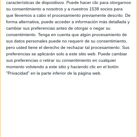
características de dispositivos. Puede hacer clic para otorgarnos
08:30
National League
su consentimiento a nosotros y a nuestros 1538 socios para
que llevemos a cabo el procesamiento previamente descrito. De
Solihull Moors
forma alternativa, puede acceder a información más detallada y
Southend Utd.
cambiar sus preferencias antes de otorgar o negar su
DAZN (Ver en directo)
consentimiento.
Tenga en cuenta que algún procesamiento de
sus datos personales puede no requerir de su consentimiento,
pero usted tiene el derecho de rechazar tal procesamiento. Sus
DATOS ESTADÍSTICOS DEL EQUIPO SOLIHULL MOORS EN
preferencias se aplicarán solo a este sitio web. Puede cambiar
TELEVISIÓN EN ARGENTINA
sus preferencias o retirar su consentimiento en cualquier
momento volviendo a este sitio y haciendo clic en el botón
A fecha de hoy
10/8/2026
y desde que esta web recoge los datos
"Privacidad" en la parte inferior de la página web.
estadísticos de cuándo y dónde se transmiten los partidos de
Fútbol
del
equipo
Solihull Moors
en
Argentina
, que fue el
16/11/2021
, podemos dar
los siguientes datos:
49
PARTIDOS TELEVISADOS
1 partidos en abierto
2,04%