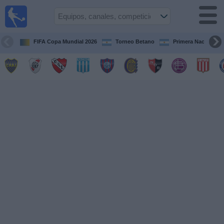
Fútbol en
vivo
Argentina
FIFA Copa Mundial 2026
Torneo Betano
Primera Nacional
Guía de
Partidos
Televisados
Partidos
de
hoy
Equipos
Campeonatos
Canales
TV