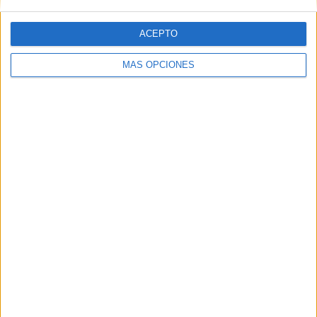
National League
47 (95,92%)
FA Cup
2 (4,08%)
ACEPTO
Ver ranking completo
MÁS OPCIONES
Nº DE PARTIDOS POR DÍA DE LA SEMANA
LUNES
MARTES
MIÉRCOLES
JUEVES
VIERNES
2
9
3
-
2
4,08%
18,37%
6,12%
- %
4,08%
SÁBADO
DOMINGO
31
2
63,27%
4,08%
Nº DE PARTIDOS POR MES
ENERO
FEBRERO
MARZO
ABRIL
MAYO
JUNIO
JULIO
5
4
6
6
-
-
-