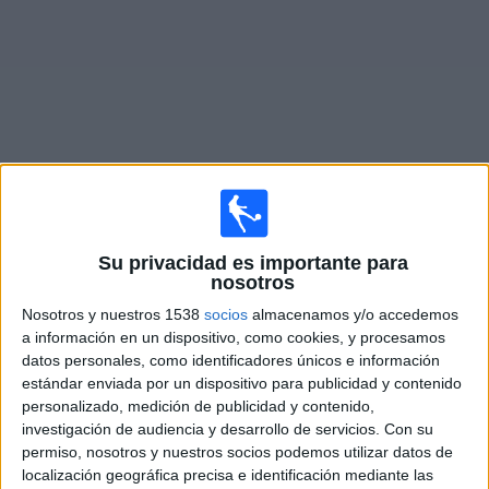
Otros
Deportes
Noticias
Widget
Fixture de
Solihull Moors
en vivo
Su privacidad es importante para
Sábado, 15/8/2026
nosotros
11:00
National League
Nosotros y nuestros 1538
socios
almacenamos y/o accedemos
a información en un dispositivo, como cookies, y procesamos
Solihull Moors
datos personales, como identificadores únicos e información
Boston United
estándar enviada por un dispositivo para publicidad y contenido
personalizado, medición de publicidad y contenido,
DAZN (Ver en directo)
investigación de audiencia y desarrollo de servicios.
Con su
permiso, nosotros y nuestros socios podemos utilizar datos de
Sábado, 22/8/2026
localización geográfica precisa e identificación mediante las