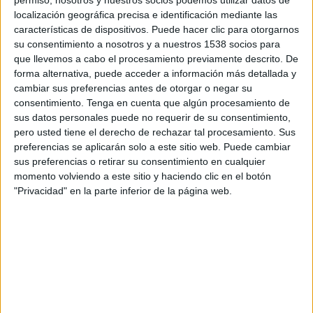
15:00
Liga Premier Islandia
localización geográfica precisa e identificación mediante las
características de dispositivos. Puede hacer clic para otorgarnos
ÍBV
su consentimiento a nosotros y a nuestros 1538 socios para
ÍA Akraness
que llevemos a cabo el procesamiento previamente descrito. De
forma alternativa, puede acceder a información más detallada y
OneFootball PPV
cambiar sus preferencias antes de otorgar o negar su
consentimiento.
Tenga en cuenta que algún procesamiento de
Domingo, 23/8/2026
sus datos personales puede no requerir de su consentimiento,
pero usted tiene el derecho de rechazar tal procesamiento. Sus
14:00
Liga Premier Islandia
preferencias se aplicarán solo a este sitio web. Puede cambiar
Keflavík IK
sus preferencias o retirar su consentimiento en cualquier
momento volviendo a este sitio y haciendo clic en el botón
ÍBV
"Privacidad" en la parte inferior de la página web.
OneFootball PPV
Más días
DATOS ESTADÍSTICOS DEL EQUIPO ÍBV EN TELEVISIÓN EN
ARGENTINA