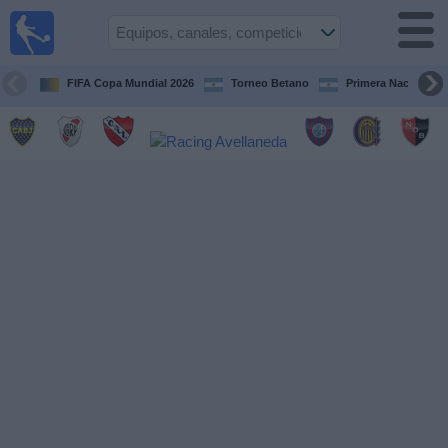
Fútbol en
vivo
Argentina
FIFA Copa Mundial 2026
Torneo Betano
Primera Nacional
Guía de
Partidos
Televisados
Partidos
de
hoy
Equipos
Campeonatos
Canales
TV