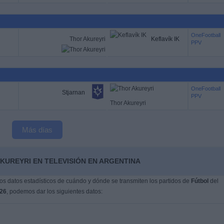
OneFootball
Thor Akureyri
Keflavík IK
PPV
OneFootball
Stjarnan
PPV
Thor Akureyri
Más días
KUREYRI EN TELEVISIÓN EN ARGENTINA
s datos estadísticos de cuándo y dónde se transmiten los partidos de
Fútbol
del
026
, podemos dar los siguientes datos: