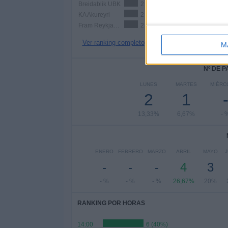
Breidablik UBK
2 (13,33%)
KA Akureyri
2 (13,33%)
Fram Reykjavík
2 (13,33%)
Ver ranking completo
M
Nº DE 
LUNES
MARTES
MIÉRC
2
1
13,33%
6,67%
- 
ENERO
FEBRERO
MARZO
ABRIL
MAYO
J
-
-
-
4
3
- %
- %
- %
26,67%
20%
RANKING POR HORAS
14:00
6 (40%)