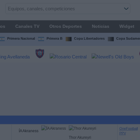
os
Canales TV
Otros Deportes
Noticias
Widget
Primera Nacional
Primera B
Copa Libertadores
Copa Sudamer
OneFootball
ÍA Akraness
PPV
Thor Akureyri