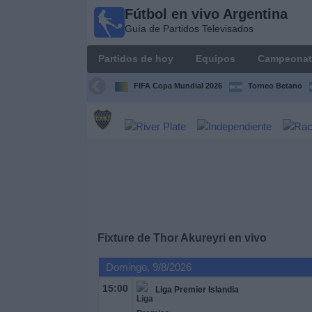
Fútbol en vivo Argentina
Fútbol en
Guía de Partidos Televisados
vivo
Argentina
Partidos de hoy
Equipos
Campeonat
Guía de
Partidos
FIFA Copa Mundial 2026
Torneo Betano
Televisados
Partidos
de
hoy
Equipos
Campeonatos
Fixture de
Thor Akureyri
en vivo
Domingo, 9/8/2026
Canales
TV
15:00
Liga Premier Islandia