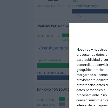
0%
PARTIDOS TELEVISADOS
15 partidos de pago
100%
RANKING POR CANALES
OneFootball PPV
15 (100%)
Ver ranking completo
Nosotros y nuestro
procesamos datos per
para publicidad y co
8 partidos en local
desarrollo de servici
53,33%
geográfica precisa e 
7 partidos de visitante
otorgarnos su conse
46,67%
previamente descrito
preferencias antes d
RANKING POR EQUIPOS
datos personales pue
procesamiento. Sus p
Valur Reykjavík
2 (13,33%)
consentimiento en cu
KR Reykjavík
2 (13,33%)
inferior de la página