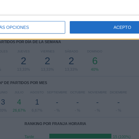
ÁS OPCIONES
ACEPTO
PARTIDOS POR DÍA DE LA SEMANA
OLES
JUEVES
VIERNES
SÁBADO
DOMINGO
-
2
2
2
6
%
13,33%
13,33%
13,33%
40%
Nº DE PARTIDOS POR MES
UNIO
JULIO
AGOSTO
SEPTIEMBRE
OCTUBRE
NOVIEMBRE
DICIEMBRE
3
4
1
-
-
-
-
20%
26,67%
6,67%
- %
- %
- %
- %
RANKING POR FRANJA HORARIA
Tarde
15 (100%)