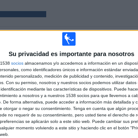
PARTIDOS
DÍAS
TOTAL
15
115
1
Su privacidad es importante para nosotros
CONSECUTIVOS
SIN PARTIDO
CANALES TV
s 1538
socios
almacenamos y/o accedemos a información en un disposit
DE PAGO
GRATUÍTO
sonales, como identificadores únicos e información estándar enviada 
ntenido personalizado, medición de publicidad y contenido, investigaci
TOTAL
MÁXIMO
TOTAL
os.
Con su permiso, nosotros y nuestros socios podemos utilizar datos 
1
2
10
identificación mediante las características de dispositivos. Puede hacer
ntimiento a nosotros y a nuestros 1538 socios para que llevemos a ca
COMPETICIONES
VS Valur
RIVALES
. De forma alternativa, puede acceder a información más detallada y 
Reykjavík
e otorgar o negar su consentimiento.
Tenga en cuenta que algún proc
de no requerir de su consentimiento, pero usted tiene el derecho de r
RANKING POR COMPETICIONES
referencias se aplicarán solo a este sitio web. Puede cambiar sus pref
alquier momento volviendo a este sitio y haciendo clic en el botón "Pri
Liga Premier Islandia
15 (100%)
 web.
Ver ranking completo