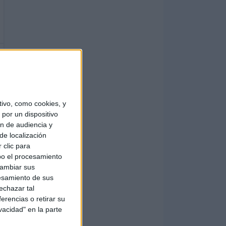
ivo, como cookies, y
por un dispositivo
ón de audiencia y
de localización
 clic para
bo el procesamiento
cambiar sus
esamiento de sus
echazar tal
erencias o retirar su
vacidad" en la parte