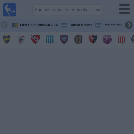
Fútbol en
vivo
Argentina
FIFA Copa Mundial 2026
Torneo Betano
Primera Nacional
Guía de
Partidos
Televisados
Partidos
de
hoy
Equipos
Campeonatos
Canales
TV