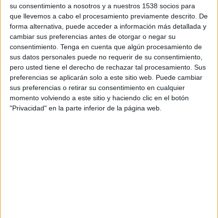
su consentimiento a nosotros y a nuestros 1538 socios para
TELEVISIÓN EN ARGENTINA
que llevemos a cabo el procesamiento previamente descrito. De
A fecha de hoy
8/8/2026
y desde que esta web recoge los datos
forma alternativa, puede acceder a información más detallada y
estadísticos de cuándo y dónde se transmiten los partidos de
Fútbol
del
cambiar sus preferencias antes de otorgar o negar su
equipo
El Porvenir
en
Argentina
, que fue el
7/3/2016
, podemos dar los
consentimiento.
Tenga en cuenta que algún procesamiento de
siguientes datos:
sus datos personales puede no requerir de su consentimiento,
pero usted tiene el derecho de rechazar tal procesamiento. Sus
66
preferencias se aplicarán solo a este sitio web. Puede cambiar
sus preferencias o retirar su consentimiento en cualquier
momento volviendo a este sitio y haciendo clic en el botón
PARTIDOS TELEVISADOS
"Privacidad" en la parte inferior de la página web.
14 partidos en abierto
21,21%
52 partidos de pago
78,79%
ÚLTIMO PARTIDO EN ABIERTO
El Porvenir - Club Fénix
4/8/2026 Primera C por LPF Play
RANKING POR CANALES