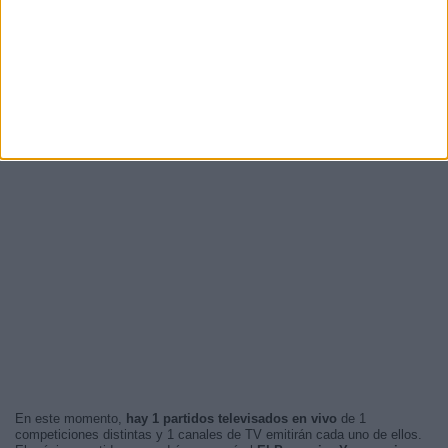
En este momento,
hay 1 partidos televisados en vivo
de 1
competiciones distintas y 1 canales de TV emitirán cada uno de ellos.