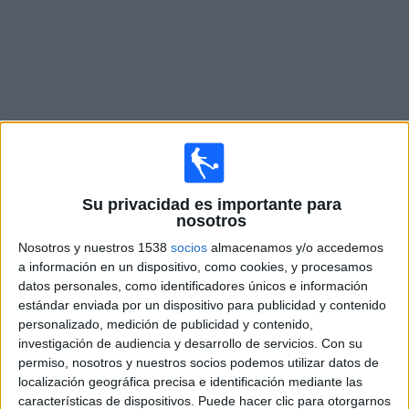
Otros
Deportes
Noticias
Widget
Fixture de
El Porvenir
en vivo
Su privacidad es importante para
nosotros
Partidos de hoy sábado, 8/8/2026
Nosotros y nuestros 1538
socios
almacenamos y/o accedemos
15:00
Primera C
a información en un dispositivo, como cookies, y procesamos
datos personales, como identificadores únicos e información
El Porvenir
estándar enviada por un dispositivo para publicidad y contenido
Yupanqui
personalizado, medición de publicidad y contenido,
investigación de audiencia y desarrollo de servicios.
Con su
LPF Play
permiso, nosotros y nuestros socios podemos utilizar datos de
localización geográfica precisa e identificación mediante las
características de dispositivos. Puede hacer clic para otorgarnos
DATOS ESTADÍSTICOS DEL EQUIPO EL PORVENIR EN