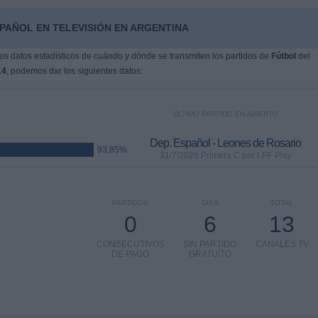
SPAÑOL EN TELEVISIÓN EN ARGENTINA
s datos estadísticos de cuándo y dónde se transmiten los partidos de
Fútbol
del
14
, podemos dar los siguientes datos:
ÚLTIMO PARTIDO EN ABIERTO
Dep. Español - Leones de Rosario
93,85%
31/7/2026 Primera C por LPF Play
PARTIDOS
DÍAS
TOTAL
0
6
13
CONSECUTIVOS
SIN PARTIDO
CANALES TV
DE PAGO
GRATUÍTO