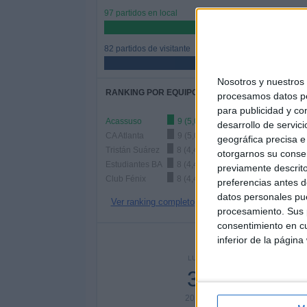
97 partidos en local
54,19%
82 partidos de visitante
45,81%
Nosotros y nuestro
RANKING POR EQUIPOS
procesamos datos per
para publicidad y co
Acassuso
9 (5,03%)
desarrollo de servici
CA Atlanta
9 (5,03%)
geográfica precisa e 
Tristán Suárez
8 (4,47%)
otorgarnos su conse
Estudiantes BA
8 (4,47%)
previamente descrito
Club Fénix
8 (4,47%)
preferencias antes d
datos personales pue
Ver ranking completo
procesamiento. Sus p
consentimiento en cu
Nº DE 
inferior de la página
LUNES
MARTES
MIÉR
37
31
20,67%
17,32%
7,