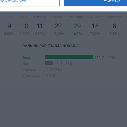
ÁS OPCIONES
ACEPTO
Nº DE PARTIDOS POR MES
JUNIO
JULIO
AGOSTO
SEPTIEMBRE
OCTUBRE
NOVIEMBRE
DICIEMBRE
9
10
11
22
29
14
6
5,03%
5,59%
6,15%
12,29%
16,2%
7,82%
3,35%
RANKING POR FRANJA HORARIA
Tarde
152 (84,92%)
Noche
26 (14,53%)
Mañana
1 (0,56%)
Madrugada
0 (0%)