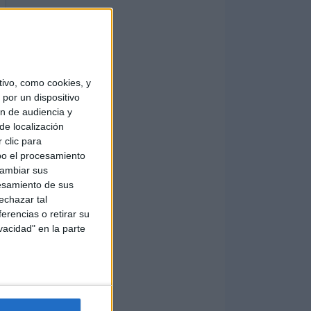
ivo, como cookies, y
por un dispositivo
ón de audiencia y
de localización
 clic para
bo el procesamiento
cambiar sus
esamiento de sus
echazar tal
erencias o retirar su
vacidad" en la parte