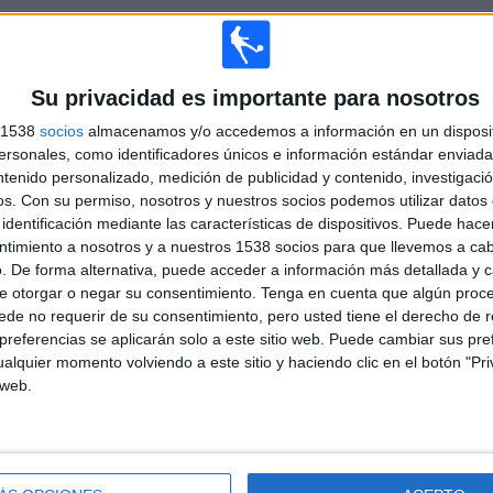
TOTAL
MÁXIMO
TOTAL
3
9
51
Su privacidad es importante para nosotros
COMPETICIONES
VS Acassuso
RIVALES
s 1538
socios
almacenamos y/o accedemos a información en un disposit
RANKING POR COMPETICIONES
sonales, como identificadores únicos e información estándar enviada 
ntenido personalizado, medición de publicidad y contenido, investigaci
Primera B
130 (72,63%)
os.
Con su permiso, nosotros y nuestros socios podemos utilizar datos 
Primera C
46 (25,7%)
identificación mediante las características de dispositivos. Puede hacer
Copa Argentina
3 (1,68%)
ntimiento a nosotros y a nuestros 1538 socios para que llevemos a ca
. De forma alternativa, puede acceder a información más detallada y 
Ver ranking completo
e otorgar o negar su consentimiento.
Tenga en cuenta que algún proc
de no requerir de su consentimiento, pero usted tiene el derecho de r
referencias se aplicarán solo a este sitio web. Puede cambiar sus pref
alquier momento volviendo a este sitio y haciendo clic en el botón "Pri
PARTIDOS POR DÍA DE LA SEMANA
 web.
COLES
JUEVES
VIERNES
SÁBADO
DOMINGO
14
5
21
44
27
82%
2,79%
11,73%
24,58%
15,08%