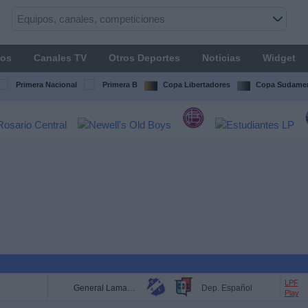
os
Canales TV
Otros Deportes
Noticias
Widget
Primera Nacional
Primera B
Copa Libertadores
Copa Sudamer
LPF
General Lamadrid
Dep. Español
Play