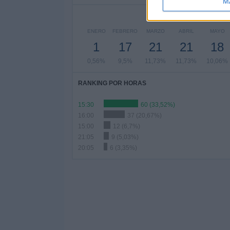
M
ENERO
FEBRERO
MARZO
ABRIL
MAYO
1
17
21
21
18
0,56%
9,5%
11,73%
11,73%
10,06%
RANKING POR HORAS
15:30
60 (33,52%)
16:00
37 (20,67%)
15:00
12 (6,7%)
21:05
9 (5,03%)
20:05
6 (3,35%)