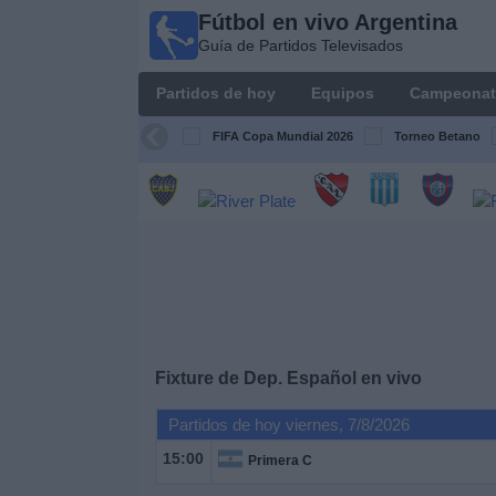
Fútbol en vivo Argentina
Fútbol en
Guía de Partidos Televisados
vivo
Argentina
Partidos de hoy
Equipos
Campeonat
Guía de
Partidos
FIFA Copa Mundial 2026
Torneo Betano
Televisados
Partidos
de
hoy
Equipos
Campeonatos
Fixture de
Dep. Español
en vivo
Partidos de hoy viernes, 7/8/2026
Canales
TV
15:00
Primera C