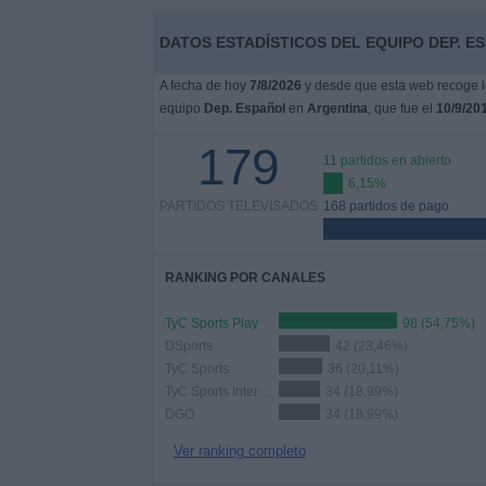
Otros
Deportes
DATOS ESTADÍSTICOS DEL EQUIPO DEP. E
A fecha de hoy
7/8/2026
y desde que esta web recoge lo
Noticias
equipo
Dep. Español
en
Argentina
, que fue el
10/9/20
179
Widget
11 partidos en abierto
6,15%
PARTIDOS TELEVISADOS
168 partidos de pago
RANKING POR CANALES
TyC Sports Play
98 (54,75%)
DSports
42 (23,46%)
TyC Sports
36 (20,11%)
TyC Sports Interior
34 (18,99%)
DGO
34 (18,99%)
Ver ranking completo