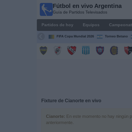
Fútbol en vivo Argentina
Fútbol en
Guía de Partidos Televisados
vivo
Argentina
Partidos de hoy
Equipos
Campeonat
Guía de
Partidos
FIFA Copa Mundial 2026
Torneo Betano
Televisados
Partidos
de
hoy
Equipos
Campeonatos
Fixture de
Cianorte
en vivo
Canales
Cianorte:
En este momento no hay ningún part
TV
anteriormente.