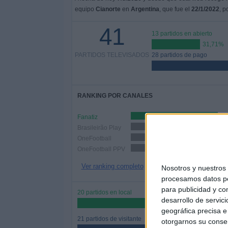
equipo
Cianorte
en
Argentina
, que fue el
22/1/2022
, p
41
13 partidos en abierto
31,71%
PARTIDOS TELEVISADOS
28 partidos de pago
RANKING POR CANALES
Fanatiz
35
Brasileirão Play
21 (51,22%)
OneFootball
13 (31,71%)
OneFootball PPV
12 (29,27%)
Ver ranking completo
Nosotros y nuestro
procesamos datos per
para publicidad y co
20 partidos en local
desarrollo de servici
48,78%
geográfica precisa e 
21 partidos de visitante
otorgarnos su conse