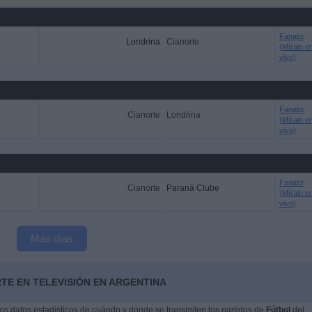
Fanatiz
Londrina
Cianorte
(Míralo e
vivo)
Fanatiz
Cianorte
Londrina
(Míralo e
vivo)
Fanatiz
Cianorte
Paraná Clube
(Míralo e
vivo)
Más días
TE EN TELEVISIÓN EN ARGENTINA
s datos estadísticos de cuándo y dónde se transmiten los partidos de
Fútbol
del