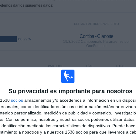
odemos dar los siguientes datos:
ÚLTIMO PARTIDO EN ABIERTO
Coritiba - Cianorte
68,29%
19/3/2022 Campeonato Paranaense por
OneFootball
PARTIDOS
DÍAS
TOTAL
 (85,37%)
28
1601
4
CONSECUTIVOS
SIN PARTIDO
CANALES TV
DE PAGO
GRATUÍTO
Su privacidad es importante para nosotros
s 1538
socios
almacenamos y/o accedemos a información en un disposit
sonales, como identificadores únicos e información estándar enviada 
ntenido personalizado, medición de publicidad y contenido, investigaci
TOTAL
MÁXIMO
TOTAL
os.
Con su permiso, nosotros y nuestros socios podemos utilizar datos 
1
6
13
identificación mediante las características de dispositivos. Puede hacer
ntimiento a nosotros y a nuestros 1538 socios para que llevemos a ca
COMPETICIONES
VS Coritiba
RIVALES