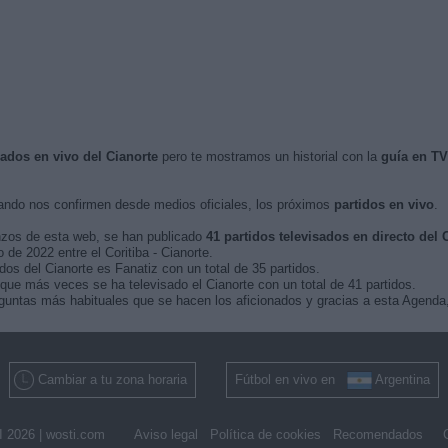
sados en vivo del Cianorte
pero te mostramos un historial con la
guía en TV
ndo nos confirmen desde medios oficiales, los próximos
partidos en vivo
.
nzos de esta web, se han publicado
41 partidos televisados en directo del 
 de 2022 entre el Coritiba - Cianorte.
dos del Cianorte es Fanatiz con un total de 35 partidos.
e más veces se ha televisado el Cianorte con un total de 41 partidos.
guntas más habituales que se hacen los aficionados y gracias a esta Agenda,
Cambiar a tu zona horaria
Fútbol en vivo en
Argentina
 2026 |
wosti.com
Aviso legal
Política de cookies
Recomendados