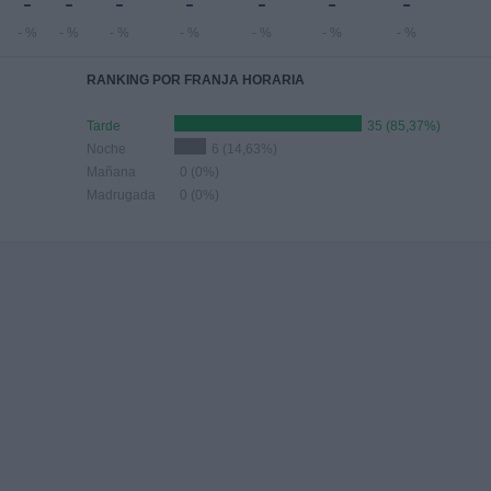
-
-
-
-
-
-
-
- %
- %
- %
- %
- %
- %
- %
RANKING POR FRANJA HORARIA
Tarde
35 (85,37%)
Noche
6 (14,63%)
Mañana
0 (0%)
Madrugada
0 (0%)