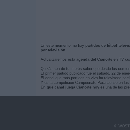
En este momento, no hay
partidos de fútbol televi
por televisión
.
Actualizaremos está
agenda del Cianorte en TV
cua
Quizás sea de tu interés saber que desde los comie
El primer partido publicado fue el sábado, 22 de enero
El canal que más partidos en vivo ha televisado parti
Y es la competición Campeonato Paranaense en las qu
En que canal juega Cianorte hoy
es una de las pre
© WOSTI