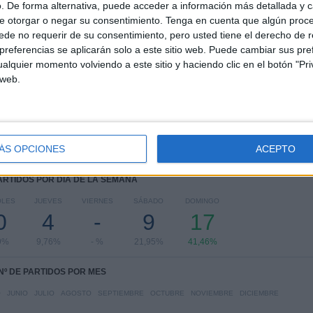
. De forma alternativa, puede acceder a información más detallada y 
e otorgar o negar su consentimiento.
Tenga en cuenta que algún proc
RANKING POR COMPETICIONES
de no requerir de su consentimiento, pero usted tiene el derecho de r
referencias se aplicarán solo a este sitio web. Puede cambiar sus pref
Campeonato Paranaense
41 (100%)
alquier momento volviendo a este sitio y haciendo clic en el botón "Pri
 web.
Ver ranking completo
ÁS OPCIONES
ACEPTO
PARTIDOS POR DÍA DE LA SEMANA
OLES
JUEVES
VIERNES
SÁBADO
DOMINGO
0
4
-
9
17
9%
9,76%
- %
21,95%
41,46%
Nº DE PARTIDOS POR MES
O
JUNIO
JULIO
AGOSTO
SEPTIEMBRE
OCTUBRE
NOVIEMBRE
DICIEMBRE