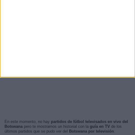
En este momento, no hay
partidos de fútbol televisados en vivo del
Botswana
pero te mostramos un historial con la
guía en TV
de los
últimos partidos que se pudo ver del
Botswana por televisión
.