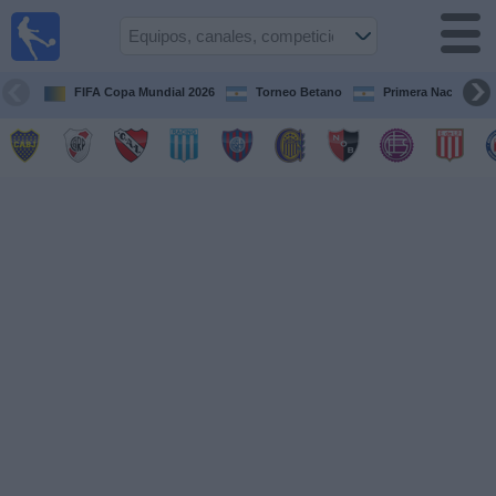
Fútbol en
vivo
Argentina
FIFA Copa Mundial 2026
Torneo Betano
Primera Nacional
Guía de
Partidos
Televisados
Partidos
de
hoy
Equipos
Campeonatos
Canales
TV