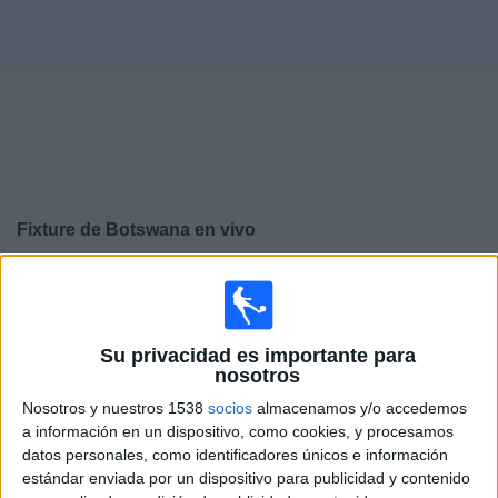
Otros
Deportes
Noticias
Widget
Fixture de
Botswana
en vivo
×
Botswana:
En este momento no hay ningún partido en
vivo. Puedes ver el historial de partidos en TV emitidos
anteriormente.
Su privacidad es importante para
nosotros
Martes, 24/2/2026
Nosotros y nuestros 1538
socios
almacenamos y/o accedemos
a información en un dispositivo, como cookies, y procesamos
06:00
COSAFA Women's Championship
datos personales, como identificadores únicos e información
estándar enviada por un dispositivo para publicidad y contenido
Zimbabue