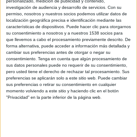
personalizado, medición de publicidad y contenido,
Botswana
investigación de audiencia y desarrollo de servicios.
Con su
FIFA+
DAZN App Gratis (Ver gratis)
permiso, nosotros y nuestros socios podemos utilizar datos de
localización geográfica precisa e identificación mediante las
Domingo, 22/2/2026
características de dispositivos. Puede hacer clic para otorgarnos
su consentimiento a nosotros y a nuestros 1538 socios para
06:00
COSAFA Women's Championship
que llevemos a cabo el procesamiento previamente descrito. De
forma alternativa, puede acceder a información más detallada y
Botswana
cambiar sus preferencias antes de otorgar o negar su
Suazilandia
consentimiento.
Tenga en cuenta que algún procesamiento de
FIFA+
DAZN App Gratis (Ver gratis)
sus datos personales puede no requerir de su consentimiento,
pero usted tiene el derecho de rechazar tal procesamiento. Sus
preferencias se aplicarán solo a este sitio web. Puede cambiar
Jueves, 19/2/2026
sus preferencias o retirar su consentimiento en cualquier
09:00
COSAFA Women's Championship
momento volviendo a este sitio y haciendo clic en el botón
"Privacidad" en la parte inferior de la página web.
Zambia
Botswana
FIFA+
DAZN App Gratis (Ver gratis)
DATOS ESTADÍSTICOS DEL EQUIPO BOTSWANA EN