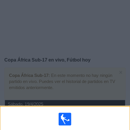
Otros
Deportes
Noticias
Widget
Copa África Sub-17 en vivo, Fútbol hoy
×
Copa África Sub-17:
En este momento no hay ningún
partido en vivo. Puedes ver el historial de partidos en TV
emitidos anteriormente.
Sábado, 19/4/2025
16:00
Copa África Sub-17
Final