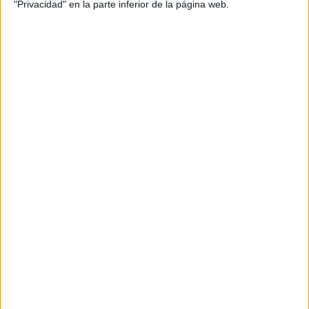
"Privacidad" en la parte inferior de la página web.
16:00
Copa África Sub-17
Semifinales
Marruecos
Costa de Marfil
FIFA+
Más días
DATOS ESTADÍSTICOS DE COPA ÁFRICA SUB-17 EN
TELEVISIÓN EN ARGENTINA
A fecha de hoy
6/8/2026
y desde que esta web recoge los datos
estadísticos de cuándo y dónde se televisan los partidos de
Fútbol
de la
competición
Copa África Sub-17
en
Argentina
, que fue el
4/12/2024
,
podemos dar los siguientes datos:
54