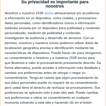
Marruecos
Su privacidad es importante para
nosotros
Mali
Nosotros y nuestros 1538
socios
almacenamos y/o accedemos
FIFA+
a información en un dispositivo, como cookies, y procesamos
datos personales, como identificadores únicos e información
Viernes, 18/4/2025
estándar enviada por un dispositivo para publicidad y contenido
16:00
Copa África Sub-17
personalizado, medición de publicidad y contenido,
3er Puesto
investigación de audiencia y desarrollo de servicios.
Con su
permiso, nosotros y nuestros socios podemos utilizar datos de
Costa de Marfil
localización geográfica precisa e identificación mediante las
características de dispositivos. Puede hacer clic para otorgarnos
Burkina Faso
su consentimiento a nosotros y a nuestros 1538 socios para
FIFA+
que llevemos a cabo el procesamiento previamente descrito. De
forma alternativa, puede acceder a información más detallada y
Martes, 15/4/2025
cambiar sus preferencias antes de otorgar o negar su
consentimiento.
Tenga en cuenta que algún procesamiento de
13:00
Copa África Sub-17
sus datos personales puede no requerir de su consentimiento,
Semifinales
pero usted tiene el derecho de rechazar tal procesamiento. Sus
preferencias se aplicarán solo a este sitio web. Puede cambiar
Burkina Faso
sus preferencias o retirar su consentimiento en cualquier
Mali
momento volviendo a este sitio y haciendo clic en el botón
FIFA+