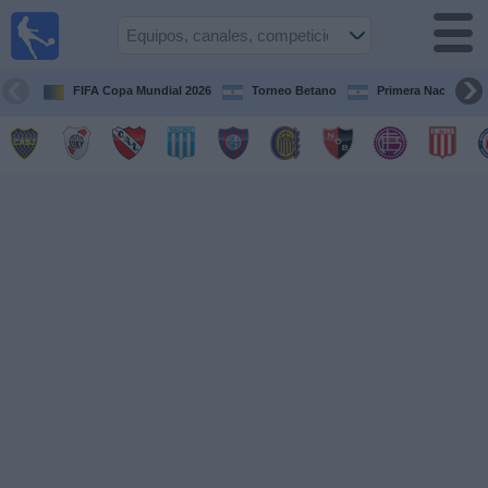
Fútbol en
vivo
Argentina
FIFA Copa Mundial 2026
Torneo Betano
Primera Nacional
Guía de
Partidos
Televisados
Partidos
de
hoy
Equipos
Campeonatos
Canales
TV