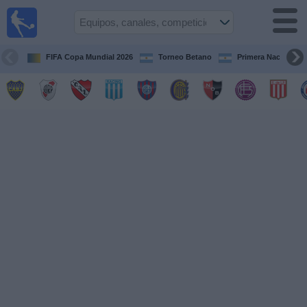
Fútbol en
vivo
Argentina
FIFA Copa Mundial 2026
Torneo Betano
Primera Nacional
Guía de
Partidos
Televisados
Partidos
de
hoy
Equipos
Campeonatos
Canales
TV