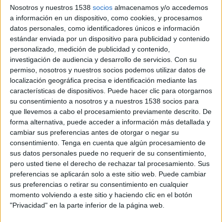
Nosotros y nuestros 1538
socios
almacenamos y/o accedemos
Sporting KC II
a información en un dispositivo, como cookies, y procesamos
OneFootball
datos personales, como identificadores únicos e información
estándar enviada por un dispositivo para publicidad y contenido
personalizado, medición de publicidad y contenido,
Mañana lunes, 10/8/2026
investigación de audiencia y desarrollo de servicios.
Con su
16:00
MLS Next Pro
permiso, nosotros y nuestros socios podemos utilizar datos de
localización geográfica precisa e identificación mediante las
Chicago Fire 2
características de dispositivos. Puede hacer clic para otorgarnos
su consentimiento a nosotros y a nuestros 1538 socios para
Toronto FC II
que llevemos a cabo el procesamiento previamente descrito. De
OneFootball
forma alternativa, puede acceder a información más detallada y
cambiar sus preferencias antes de otorgar o negar su
Martes, 11/8/2026
consentimiento.
Tenga en cuenta que algún procesamiento de
sus datos personales puede no requerir de su consentimiento,
12:00
MLS Next Pro
pero usted tiene el derecho de rechazar tal procesamiento. Sus
preferencias se aplicarán solo a este sitio web. Puede cambiar
New York City 2
sus preferencias o retirar su consentimiento en cualquier
Orlando City B
momento volviendo a este sitio y haciendo clic en el botón
OneFootball
"Privacidad" en la parte inferior de la página web.