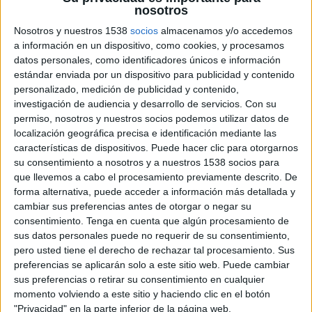
Colombia
nosotros
Brasil
Nosotros y nuestros 1538
socios
almacenamos y/o accedemos
DGO
DSports (610/1610)
a información en un dispositivo, como cookies, y procesamos
datos personales, como identificadores únicos e información
Viernes, 1/8/2025
estándar enviada por un dispositivo para publicidad y contenido
personalizado, medición de publicidad y contenido,
21:00
Copa América Femenina
investigación de audiencia y desarrollo de servicios.
Con su
3er Puesto
permiso, nosotros y nuestros socios podemos utilizar datos de
localización geográfica precisa e identificación mediante las
Argentina
características de dispositivos. Puede hacer clic para otorgarnos
Uruguay
su consentimiento a nosotros y a nuestros 1538 socios para
DGO
DSPORTS+ Plus (613/1613)
que llevemos a cabo el procesamiento previamente descrito. De
forma alternativa, puede acceder a información más detallada y
cambiar sus preferencias antes de otorgar o negar su
Martes, 29/7/2025
consentimiento.
Tenga en cuenta que algún procesamiento de
21:00
Copa América Femenina
sus datos personales puede no requerir de su consentimiento,
Semifinales
pero usted tiene el derecho de rechazar tal procesamiento. Sus
preferencias se aplicarán solo a este sitio web. Puede cambiar
Brasil
sus preferencias o retirar su consentimiento en cualquier
Uruguay
momento volviendo a este sitio y haciendo clic en el botón
"Privacidad" en la parte inferior de la página web.
DGO
DSPORTS+ Plus (613/1613)