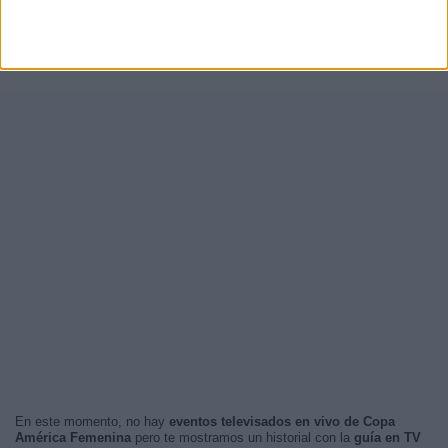
En este momento, no hay
eventos televisados en vivo de Copa
América Femenina
pero te mostramos un historial con la
guía en TV