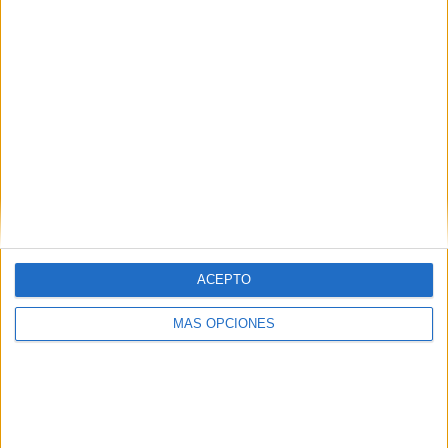
Argentina
15 (27,27%)
Brasil
14 (25,45%)
Paraguay
11 (20%)
Uruguay
10 (18,18%)
Ver ranking completo
Ranking equipos por nº de partidos en abierto
Argentina
2 (3,64%)
Colombia
1 (1,82%)
Paraguay
1 (1,82%)
ACEPTO
Ver ranking completo
MÁS OPCIONES
Ranking equipos por nº de partidos Local
Colombia
9 (16,36%)
Argentina
9 (16,36%)
Brasil
7 (12,73%)