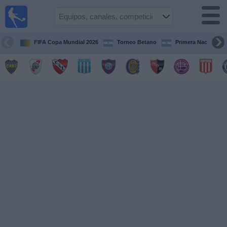
Fútbol en
vivo
Argentina
FIFA Copa Mundial 2026
Torneo Betano
Primera Nacional
Guía de
Partidos
Televisados
Partidos
de
hoy
Equipos
Campeonatos
Canales
TV